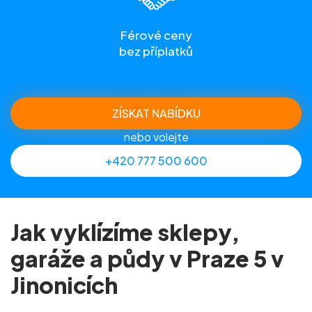
Férové ceny
bez příplatků
ZÍSKAT NABÍDKU
nebo volejte
+420 777 500 600
Jak vyklízíme sklepy,
garáže a půdy v Praze 5 v
Jinonicích