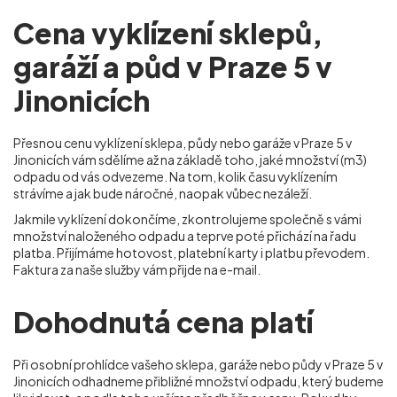
Cena vyklízení sklepů,
garáží a půd v Praze 5 v
Jinonicích
Přesnou cenu vyklízení sklepa, půdy nebo garáže v Praze 5 v
Jinonicích
vám sdělíme až na základě toho, jaké množství (m
3
)
odpadu od vás odvezeme. Na tom, kolik času vyklízením
strávíme a jak bude náročné, naopak vůbec nezáleží.
Jakmile vyklízení dokončíme, zkontrolujeme společně s vámi
množství naloženého odpadu a teprve poté přichází na řadu
platba. Přijímáme hotovost, platební karty i platbu převodem.
Faktura za naše služby vám přijde na e-mail.
Dohodnutá cena platí
Při osobní prohlídce vašeho sklepa, garáže nebo půdy v Praze 5 v
Jinonicích
odhadneme přibližné množství odpadu, který budeme