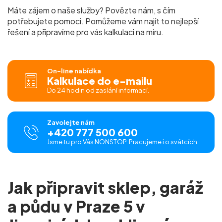
Máte zájem o naše služby? Povězte nám, s čím
potřebujete pomoci. Pomůžeme vám najít to nejlepší
řešení a připravíme pro vás
kalkulaci na míru.
On-line nabídka
Kalkulace do e-mailu
Do 24 hodin od zaslání informací.
Zavolejte nám
+420 777 500 600
Jsme tu pro Vás NONSTOP. Pracujeme i o svátcích.
Jak připravit sklep, garáž
a půdu v Praze 5 v