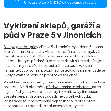
Jsme tu pro Vás NONSTOP. Pracujeme i o svátcích.
Vyklízení sklepů, garáží a
půd v Praze 5 v Jinonicích
Sklepy, garáže a půdy
v Praze 5 v Jinonicích
vyklízíme už dlouhá
léta. Víme, jak zajistit, aby všechno proběhlo hladce, a jak vám
ušetřit čas a starosti. Stačí, když nám při osobní prohlídce
ukážete, kterých předmětů se chcete zbavit a které si plánujete
nechat, a my se o všechno postaráme za vás. U vyklízení
nemusíte být přítomni, pokud nechcete. Klidně nám jen zadejte
úkoly a vraťte se, až bude prostor krásně čistý.
Při vyklízení se snažíme být maximálně efektivní, a to i co se týče
prostoru. Větší předměty
před vyklizením rozebereme
na co
nejmenší díly, aby v autě nezabraly tolik místa (vy tím pádem
ušetříte peníze), drobnosti skládáme do velkých pytlů.
Postaráme se i o nebezpečný odpad (barvy, ředidla, staré
autobaterie…) a odpad po holubech nebo krysách.