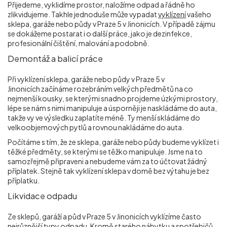
Přijedeme, vyklidíme prostor, naložíme odpad a řádně ho
zlikvidujeme. Takhle jednoduše může vypadat
vyklízení
vašeho
sklepa, garáže nebo půdy v Praze 5 v Jinonicích
. V případě zájmu
se dokážeme postarat i o další práce, jako je dezinfekce,
profesionální čištění, malování a podobně.
Demontáž a balicí práce
Při vyklízení sklepa, garáže nebo půdy v Praze 5 v
Jinonicích
začínáme rozebráním velkých předmětů na co
nejmenší kousky, se kterými snadno projdeme úzkými prostory,
lépe se nám s nimi manipuluje a úsporněji je naskládáme do auta,
takže vy ve výsledku zaplatíte méně. Ty menší skládáme do
velkoobjemových pytlů a rovnou nakládáme do auta.
Počítáme s tím, že ze sklepa, garáže nebo půdy budeme vyklízet i
těžké předměty, se kterými se těžko manipuluje. Jsme na to
samozřejmě připraveni a nebudeme vám za to účtovat žádný
příplatek. Stejně tak vyklízení sklepa v domě bez výtahu je bez
příplatku.
Likvidace odpadu
Ze sklepů, garáží a půd v Praze 5 v Jinonicích
vyklízíme často
nejrůznější typy odpadu. Kromě starého nábytku a spotřebičů