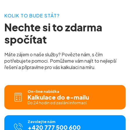
KOLIK TO BUDE STÁT?
Nechte si to zdarma
spočítat
Máte zájem o naše služby? Povězte nám, s čím
potřebujete pomoci. Pomůžeme vám najít to nejlepší
řešení a připravíme pro vás kalkulaci na míru.
On-line nabídka
Kalkulace do e-mailu
Do 24 hodin od zaslání informací.
Zavolejte nám
+420 777 500 600