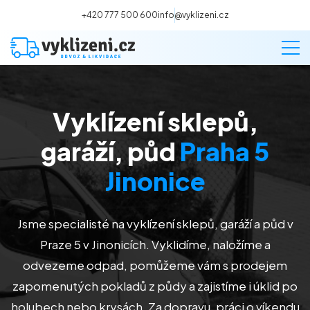
+420 777 500 600
info@vyklizeni.cz
Vyklízení sklepů,
Vyklízení
garáží, půd
Praha 5
Stěhování
Jinonice
Malování
Jsme specialisté na vyklízení sklepů, garáží a půd v
Praze 5 v Jinonicích
. Vyklidíme, naložíme a
Deratizace a dezinsekce
odvezeme odpad, pomůžeme vám s prodejem
zapomenutých pokladů z půdy a zajistíme i úklid po
Úklid
holubech nebo krysách. Za dopravu, práci o víkendu