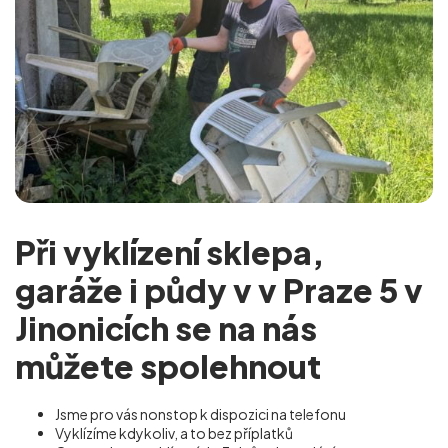
Při vyklízení sklepa,
garáže i půdy v v Praze 5 v
Jinonicích se na nás
můžete spolehnout
Jsme pro vás nonstop k dispozici na telefonu
Vyklízíme kdykoliv, a to bez příplatků