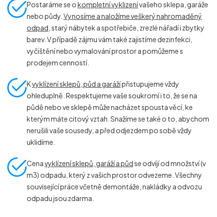
Postaráme se o
kompletní vyklizení
vašeho sklepa, garáže
nebo půdy.
Vynosíme a naložíme veškerý nahromaděný
odpad
, starý nábytek a spotřebiče, zrezlé nářadí i zbytky
barev. V případě zájmu vám také zajistíme dezinfekci,
vyčištění nebo vymalování prostor a pomůžeme s
prodejem cenností.
K
vyklízení sklepů, půd a garáží
přistupujeme vždy
ohleduplně. Respektujeme vaše soukromí i to, že se na
půdě nebo ve sklepě může nacházet spousta věcí, ke
kterým máte citový vztah. Snažíme se také o to, abychom
nerušili vaše sousedy, a před odjezdem po sobě vždy
uklidíme.
Cena
vyklízení sklepů, garáží a půd
se odvíjí od množství (v
m
3
) odpadu, který z vašich prostor odvezeme. Všechny
související práce včetně demontáže, nakládky a odvozu
odpadu jsou zdarma.