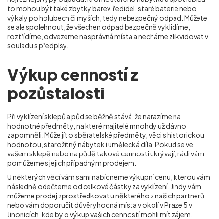
to mohou být také zbytky barev, ředidel, staré baterie nebo
výkaly po holubech či myších, tedy nebezpečný odpad. Můžete
se ale spolehnout, že všechen odpad bezpečně vyklidíme,
roztřídíme, odvezeme na správná místa a necháme zlikvidovat v
souladu s předpisy.
Výkup cenností z
pozůstalosti
Při vyklízení sklepů a půd se běžně stává, že narazíme na
hodnotné předměty, na které majitelé mnohdy už dávno
zapomněli. Může jít o sběratelské předměty, věci s historickou
hodnotou, starožitný nábytek i umělecká díla. Pokud se ve
vašem sklepě nebo na půdě takové cennosti ukrývají, rádi vám
pomůžeme s jejich případným prodejem.
U některých věcí vám sami nabídneme výkupní cenu, kterou vám
následně odečteme od celkové částky za vyklízení. Jindy vám
můžeme prodej zprostředkovat u některého z našich partnerů
nebo vám doporučit důvěryhodná místa v okolí v Praze 5 v
Jinonicích
, kde by o výkup vašich cenností mohli mít zájem.