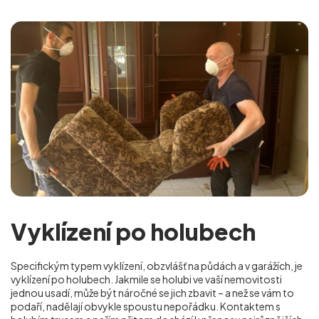
Vyklízení po holubech
Specifickým typem vyklízení, obzvlášť na půdách a v garážích, je
vyklízení po holubech. Jakmile se holubi ve vaší nemovitosti
jednou usadí, může být náročné se jich zbavit – a než se vám to
podaří, nadělají obvykle spoustu nepořádku. Kontaktem s