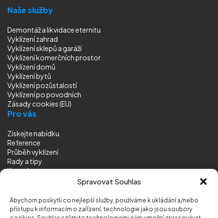
Naše služby
Demontáž a likvidace eternitu
Vyklízení zahrad
Vyklízení sklepů a garáží
Vyklízení komerčních prostor
Vyklízení domů
Vyklízení bytů
Vyklízení pozůstalostí
Vyklízení
po povodních
Zásady cookies (EU)
Pro vás
Získejte nabídku
Reference
Průběh vyklízení
Rady a tipy
Kontakt
Sledujte nás
Spravovat Souhlas
Abychom poskytli co nejlepší služby, používáme k ukládání a/nebo
přístupu k informacím o zařízení, technologie jako jsou soubory
cookies. Souhlas s těmito technologiemi nám umožní zpracovávat