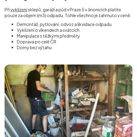
Při
vyklízení
sklepů, garáží a půd v Praze 5 v Jinonicích
platíte
pouze za objem (m
3
) odpadu. Tohle všechno je zahrnuto v ceně:
Demontáž, pytlování, odvoz a likvidace odpadu
Vyklízení o víkendech a svátcích
Manipulace s těžkými předměty
Doprava po celé ČR
Domy bez výtahu