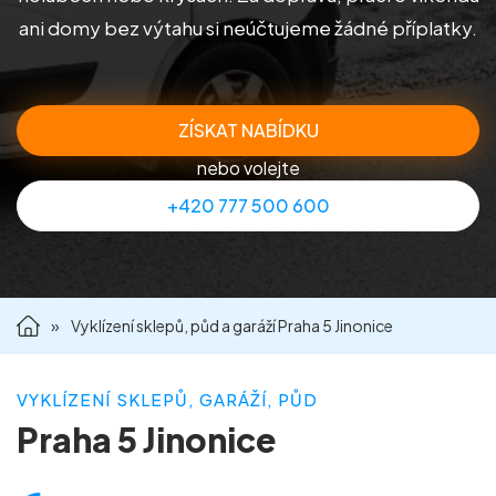
ani domy bez výtahu si neúčtujeme žádné příplatky.
Příprava nemovitostí na prodej
Reference
ZÍSKAT NABÍDKU
Kontakt
nebo volejte
+420 777 500 600
»
Vyklízení sklepů, půd a garáží Praha 5 Jinonice
VYKLÍZENÍ SKLEPŮ, GARÁŽÍ, PŮD
Praha 5 Jinonice