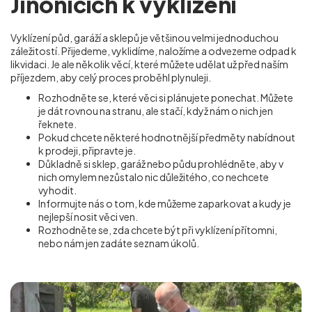
Jinonicích k vyklizení
Vyklízení půd, garáží a sklepů je většinou velmi jednoduchou
záležitostí. Přijedeme, vyklidíme, naložíme a odvezeme odpad k
likvidaci. Je ale několik věcí, které můžete udělat už před naším
příjezdem, aby celý proces proběhl plynuleji.
Rozhodněte se, které věci si plánujete ponechat. Můžete
je dát rovnou na stranu, ale stačí, když nám o nich jen
řeknete.
Pokud chcete některé hodnotnější předměty nabídnout
k prodeji, připravte je.
Důkladně si sklep, garáž nebo půdu prohlédněte, aby v
nich omylem nezůstalo nic důležitého, co nechcete
vyhodit.
Informujte nás o tom, kde můžeme zaparkovat a kudy je
nejlepší nosit věci ven.
Rozhodněte se, zda chcete být při vyklízení přítomni,
nebo nám jen zadáte seznam úkolů.