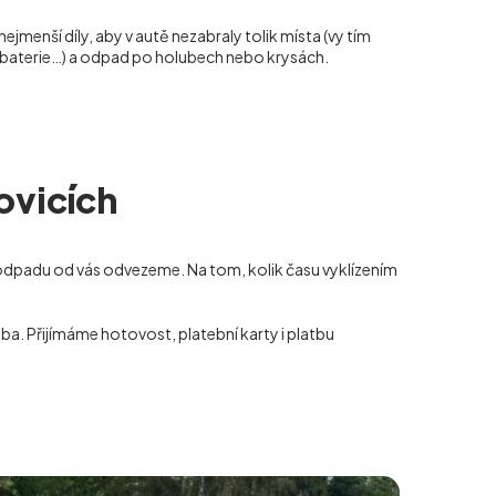
nejmenší díly, aby v autě nezabraly tolik místa (vy tím
tobaterie…) a odpad po holubech nebo krysách.
ovicích
 odpadu od vás odvezeme. Na tom, kolik času vyklízením
a. Přijímáme hotovost, platební karty i platbu