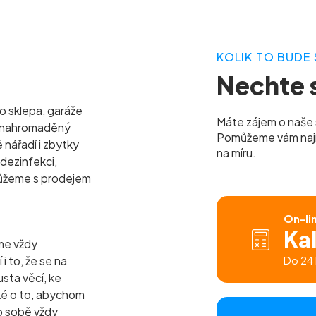
KOLIK TO BUDE 
Nechte s
 sklepa, garáže
Máte zájem o naše 
ý nahromaděný
Pomůžeme vám najít 
 nářadí i zbytky
na míru.
 dezinfekci,
můžeme s prodejem
On-li
Ka
me vždy
 to, že se na
Do 24 
sta věcí, ke
ké o to, abychom
o sobě vždy