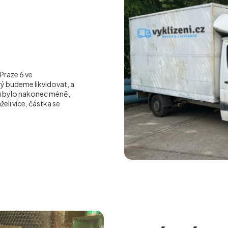
Praze 6 ve
ý budeme likvidovat, a
u bylo nakonec méně,
li více, částka se
.