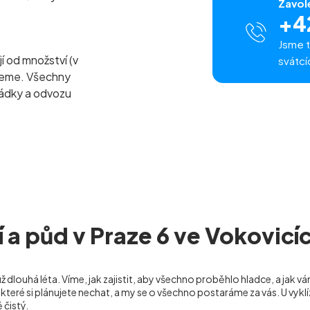
Zavol
+4
Jsme t
jí od množství (v
svátcí
ezeme. Všechny
ládky a odvozu
í a půd v Praze 6 ve Vokovicí
ž dlouhá léta. Víme, jak zajistit, aby všechno proběhlo hladce, a jak vá
které si plánujete nechat, a my se o všechno postaráme za vás. U vykl
 čistý.