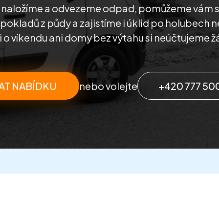
, naložíme a odvezeme odpad, pomůžeme vám 
kladů z půdy a zajistíme i úklid po holubech 
 o víkendu ani domy bez výtahu si neúčtujeme ž
AT NABÍDKU
nebo volejte
+420 777 50