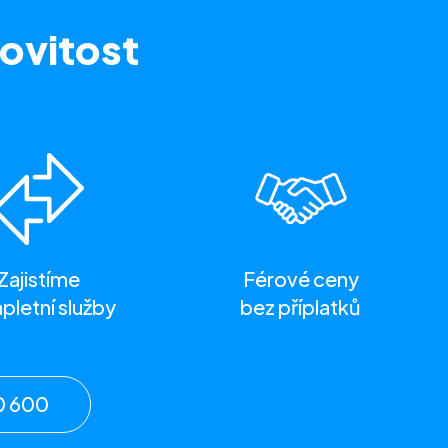
ovitost
Zajistíme
Férové ceny
letní služby
bez příplatků
0 600