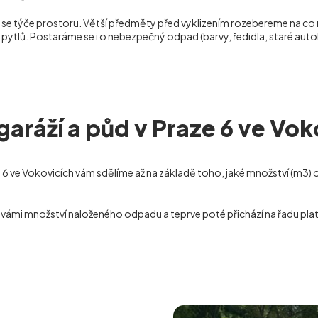
 co se týče prostoru. Větší předměty
před vyklizením rozebereme
na co 
 pytlů. Postaráme se i o nebezpečný odpad (barvy, ředidla, staré au
garáží a půd v Praze 6 ve Vok
 6 ve Vokovicích
vám sdělíme až na základě toho, jaké množství (m
3
)
vámi množství naloženého odpadu a teprve poté přichází na řadu platb