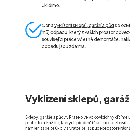
uklidíme.
Cena
vyklízení sklepů, garáží a půd
se odví
m
3
) odpadu, který z vašich prostor odv
související práce včetně demontáže, nak
odpadu jsou zdarma.
Vyklízení sklepů, garáž
Sklepy, garáže a půdy
v Praze 6 ve Vokovicích
vyklízíme u
prohlídce ukážete, kterých předmětů se chcete zbavit a 
nám jen zadejte úkoly a vraťte se, až bude prostor krásně