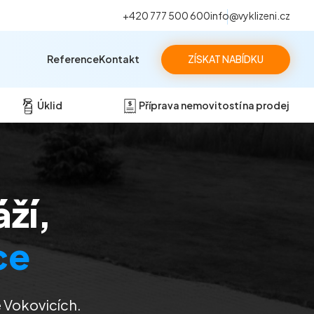
+420 777 500 600
info@vyklizeni.cz
Reference
Kontakt
ZÍSKAT NABÍDKU
Úklid
Příprava nemovitostí na prodej
áží,
ce
ve Vokovicích
.