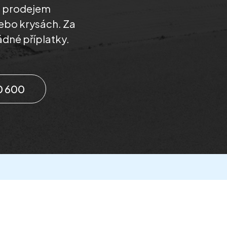
s prodejem
nebo krysách. Za
ádné příplatky.
0 600