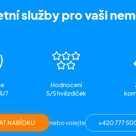
tní služby
pro vaši nem
me
Hodnocení
4/7
5/5 hvězdiček
komp
AT NABÍDKU
nebo volejte
+420 777 50