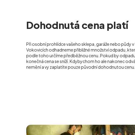
Dohodnutá cena platí
Při osobní prohlídce vašeho sklepa, garáže nebo půdy v 
Vokovicích
odhadneme přibližné množství odpadu, kter
podle toho určíme předběžnou cenu. Pokud by odpad
konečná cena se sníží. Kdybychom ho ale nakonec odváže
nemění a vy zaplatíte pouze původní dohodnutou cenu