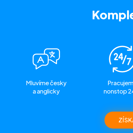
Komple
Mluvíme česky
Pracuje
a anglicky
nonstop 2
ZÍSK