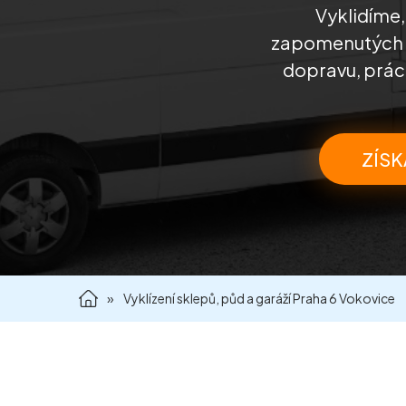
Vyklidíme
zapomenutých po
dopravu, práci
ZÍSK
»
Vyklízení sklepů, půd a garáží Praha 6 Vokovice