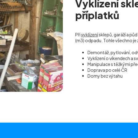
Vyklízení sk
příplatků
Při
vyklízení
sklepů, garáží a půd
(m
3
) odpadu. Tohle všechno je 
Demontáž, pytlování, od
Vyklízení o víkendech a s
Manipulace s těžkými p
Doprava po celé ČR
Domy bez výtahu