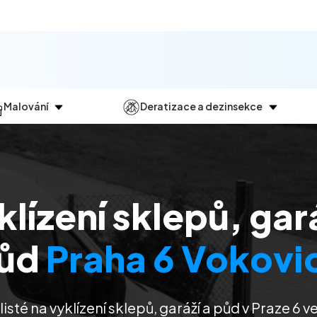
Malování
Deratizace a dezinsekce
Jak
probíhá?
Průběh
a
dezinsekce
Malování bytů
Deratizace
Malování domů
Dezinfekce
lízení sklepů, gar
Malování kanceláří
Dezinsekce
Malování komerčních prostor
ůd
Praha 6 Vokovi
isté na vyklízení sklepů, garáží a půd v Praze 6 