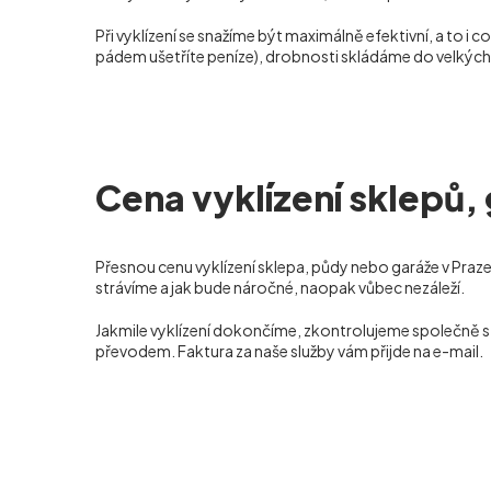
Při vyklízení se snažíme být maximálně efektivní, a to i
pádem ušetříte peníze), drobnosti skládáme do velkých
Cena vyklízení sklepů, 
Přesnou cenu vyklízení sklepa, půdy nebo garáže v Praze
strávíme a jak bude náročné, naopak vůbec nezáleží.
Jakmile vyklízení dokončíme, zkontrolujeme společně s 
převodem. Faktura za naše služby vám přijde na e-mail.