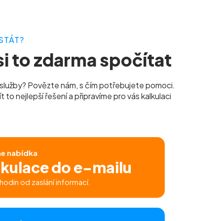
STÁT?
i to zdarma spočítat
služby? Povězte nám, s čím potřebujete pomoci.
to nejlepší řešení a připravíme pro vás kalkulaci
ne nabídka
lkulace do e-mailu
hodin od zaslání informací.