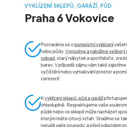
VYKLÍZENÍ SKLEPŮ, GARÁŽÍ, PŮD
Praha 6 Vokovice
Postaráme se o
kompletní vyklizení
vašeho
nebo půdy.
Vynosíme a naložíme vešker
odpad
, starý nábytek a spotřebiče, zrezlé
barev. V případě zájmu vám také zajistíme
vyčištění nebo vymalování prostor a po
cenností.
K
vyklízení sklepů, půd a garáží
přistupuje
ohleduplně. Respektujeme vaše soukromí i
půdě nebo ve sklepě může nacházet spou
kterým máte citový vztah. Snažíme se ta
nerušili vaše sousedy, a před odjezdem p