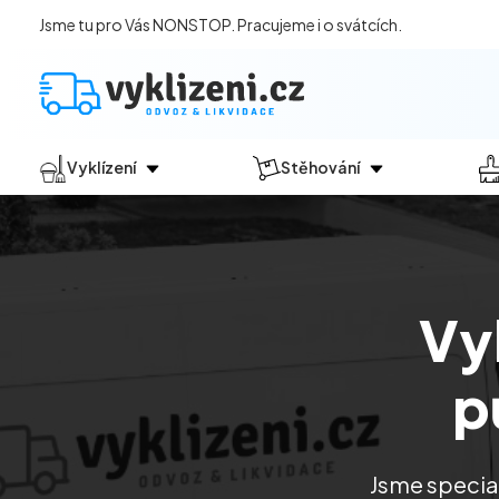
Jsme tu pro Vás NONSTOP. Pracujeme i o svátcích.
Vyklízení
Stěhování
Jak vyklízení probíhá?
Jak
probíhá?
Vyklízení pozůstalostí
Stěhování domácností
Vyklízení domů
Stěhování kanceláří
Vyk
Vyklízení bytů
Vyklízení po povodních
p
Vyklízení komerčních prostor
Vyklízení sklepů a garáží
Vyklízení zahrad
Jsme special
Likvidace eternitu