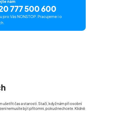
ejte nám
20 777 500 600
u pro Vás NONSTOP. Pracujeme i o
ch.
ch
m ušetřit čas a starosti. Stačí, když nám při osobní
ízení nemusíte být přítomni, pokud nechcete. Klidně