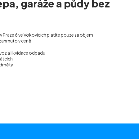
lepa, garáže a půdy bez
 v Praze 6 ve Vokovicích
platíte pouze za objem
zahrnuto v ceně:
voz a likvidace odpadu
vátcích
ředměty