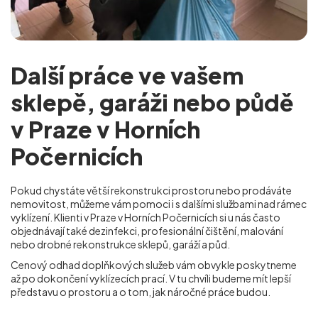
Další práce ve vašem
sklepě, garáži nebo půdě
v Praze v Horních
Počernicích
Pokud chystáte větší rekonstrukci prostoru nebo prodáváte
nemovitost, můžeme vám pomoci i s dalšími službami nad rámec
vyklízení. Klienti v Praze v Horních Počernicích
si u nás často
objednávají také dezinfekci, profesionální čištění, malování
nebo drobné rekonstrukce sklepů, garáží a půd.
Cenový odhad doplňkových služeb vám obvykle poskytneme
až po dokončení vyklízecích prací. V tu chvíli budeme mít lepší
představu o prostoru a o tom, jak náročné práce budou.