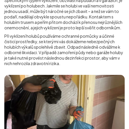
Specifickým typem vyklízení, obzvlášť na půdách a v garážích, je
vyklízení po holubech. Jakmile se holubi ve vaší nemovitosti
jednou usadí, může být náročné se jich zbavit – a než se vám to
podaří, nadělají obvykle spoustu nepořádku. Kontaktem s
holubím trusem a peřím přitom dochází k přenosu nejrůznějších
onemocnění, a jejich vyklízení je proto lepší svěřit odborníkům.
Při vyklízení holubů používáme ochranné pomůcky a účinné
čisticí prostředky, se kterými vás dokážeme nebezpečných
holubích výkalů spolehlivě zbavit. Odpad následně odvážíme k
odborné likvidaci. V případě zamoření půdy nebo garáže holuby
je také nutné provést následnou dezinfekci prostor, aby vám v
nich nehrozila zdravotní rizika.