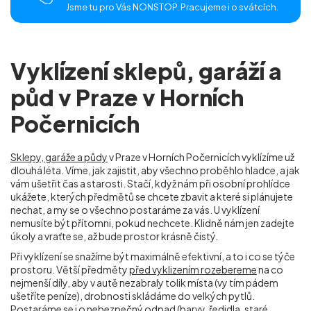
Jsme tu pro Vás NONSTOP. Pracujeme i o svátcích.
Vyklízení sklepů, garáží a
půd v Praze v Horních
Počernicích
Sklepy, garáže a půdy
v Praze v Horních Počernicích
vyklízíme už
dlouhá léta. Víme, jak zajistit, aby všechno proběhlo hladce, a jak
vám ušetřit čas a starosti. Stačí, když nám při osobní prohlídce
ukážete, kterých předmětů se chcete zbavit a které si plánujete
nechat, a my se o všechno postaráme za vás. U vyklízení
nemusíte být přítomni, pokud nechcete. Klidně nám jen zadejte
úkoly a vraťte se, až bude prostor krásně čistý.
Při vyklízení se snažíme být maximálně efektivní, a to i co se týče
prostoru. Větší předměty
před vyklizením rozebereme
na co
nejmenší díly, aby v autě nezabraly tolik místa (vy tím pádem
ušetříte peníze), drobnosti skládáme do velkých pytlů.
Postaráme se i o nebezpečný odpad (barvy, ředidla, staré