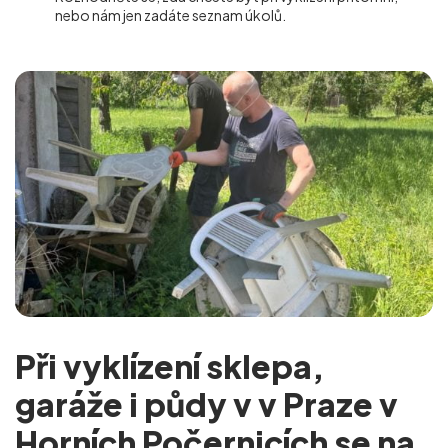
nebo nám jen zadáte seznam úkolů.
Při vyklízení sklepa,
garáže i půdy v v Praze v
Horních Počernicích se na