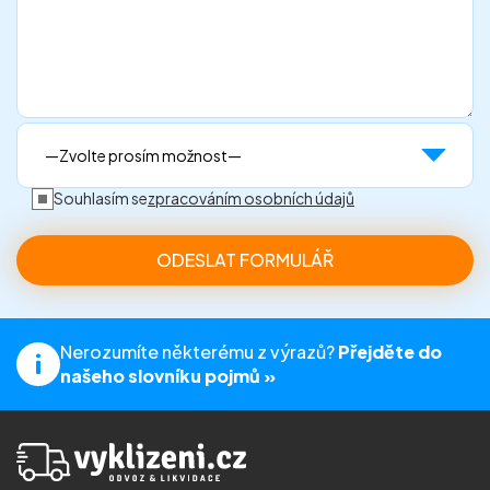
Souhlasím se
zpracováním osobních údajů
Nerozumíte některému z výrazů?
Přejděte do
našeho slovníku pojmů »