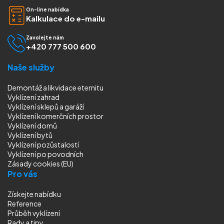
On-line nabídka
Kalkulace do e-mailu
Zavolejte nám
+420 777 500 600
Naše služby
Demontáž a likvidace eternitu
Vyklízení zahrad
Vyklízení sklepů a garáží
Vyklízení komerčních prostor
Vyklízení domů
Vyklízení bytů
Vyklízení pozůstalostí
Vyklízení
po povodních
Zásady cookies (EU)
Pro vás
Získejte nabídku
Reference
Průběh vyklízení
Rady a tipy