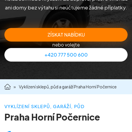
ani domy bez výtahu si neúčtujeme žádné příplatky.
Příprava nemovitostí na prodej
Reference
ZÍSKAT NABÍDKU
Kontakt
nebo volejte
+420 777 500 600
»
Vyklízení sklepů, půd a garáží Praha Horní Počernice
VYKLÍZENÍ SKLEPŮ, GARÁŽÍ, PŮD
Praha Horní Počernice