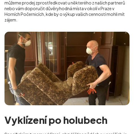
můžeme prodej zprostředkovat u některého z našich partnerů
nebo vám doporučit důvěryhodná místa v okolí v Praze v
Horních Počernicích
, kde by o výkup vašich cenností mohli mít
zájem.
Vyklízení po holubech