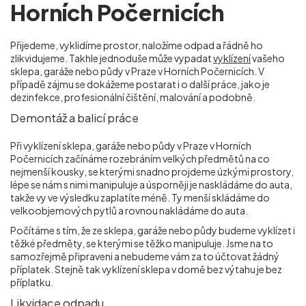
Horních Počernicích
Přijedeme, vyklidíme prostor, naložíme odpad a řádně ho
zlikvidujeme. Takhle jednoduše může vypadat
vyklízení
vašeho
sklepa, garáže nebo půdy v Praze v Horních Počernicích
. V
případě zájmu se dokážeme postarat i o další práce, jako je
dezinfekce, profesionální čištění, malování a podobně.
Demontáž a balicí práce
Při vyklízení sklepa, garáže nebo půdy v Praze v Horních
Počernicích
začínáme rozebráním velkých předmětů na co
nejmenší kousky, se kterými snadno projdeme úzkými prostory,
lépe se nám s nimi manipuluje a úsporněji je naskládáme do auta,
takže vy ve výsledku zaplatíte méně. Ty menší skládáme do
velkoobjemových pytlů a rovnou nakládáme do auta.
Počítáme s tím, že ze sklepa, garáže nebo půdy budeme vyklízet i
těžké předměty, se kterými se těžko manipuluje. Jsme na to
samozřejmě připraveni a nebudeme vám za to účtovat žádný
příplatek. Stejně tak vyklízení sklepa v domě bez výtahu je bez
příplatku.
Likvidace odpadu