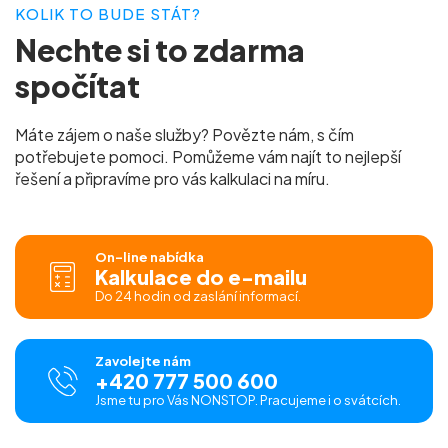
KOLIK TO BUDE STÁT?
Nechte si to
zdarma
spočítat
Máte zájem o naše služby? Povězte nám, s čím
potřebujete pomoci. Pomůžeme vám najít to nejlepší
řešení a připravíme pro vás
kalkulaci na míru.
On-line nabídka
Kalkulace do e-mailu
Do 24 hodin od zaslání informací.
Zavolejte nám
+420 777 500 600
Jsme tu pro Vás NONSTOP. Pracujeme i o svátcích.