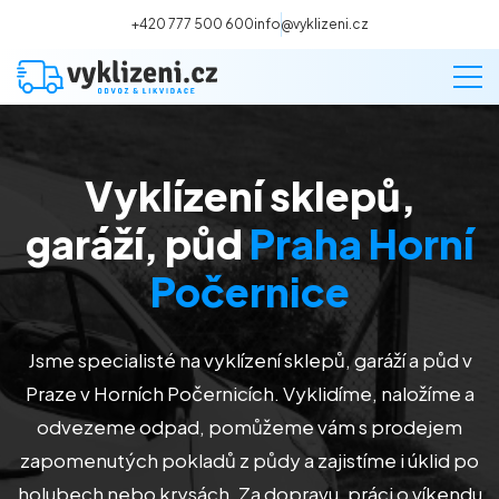
+420 777 500 600
info@vyklizeni.cz
Vyklízení sklepů,
Vyklízení
garáží, půd
Praha Horní
Stěhování
Počernice
Malování
Jsme specialisté na vyklízení sklepů, garáží a půd v
Praze v Horních Počernicích
. Vyklidíme, naložíme a
Deratizace a dezinsekce
odvezeme odpad, pomůžeme vám s prodejem
zapomenutých pokladů z půdy a zajistíme i úklid po
Úklid
holubech nebo krysách. Za dopravu, práci o víkendu