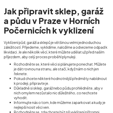
Jak připravit sklep, garáž
a půdu v Praze v Horních
Počernicích k vyklizení
Vyklízení půd, garáží a sklepů je většinou velmi jednoduchou
záležitostí. Přijedeme, vyklidíme, naložíme a odvezeme odpad k
likvidaci. Je ale několik věcí, které můžete udělat už před naším
příjezdem, aby celý proces proběhl plynuleji.
Rozhodněte se, které věci si plánujete ponechat. Můžete
je dát rovnou na stranu, ale stačí, když nám o nich jen
řeknete.
Pokud chcete některé hodnotnější předměty nabídnout
k prodeji, připravte je.
Důkladně si sklep, garáž nebo půdu prohlédněte, aby v
nich omylem nezůstalo nic důležitého, co nechcete
vyhodit.
Informujte nás o tom, kde můžeme zaparkovat a kudy je
nejlepší nosit věci ven.
Rozhodněte se, zda chcete být při vyklízení přítomni,