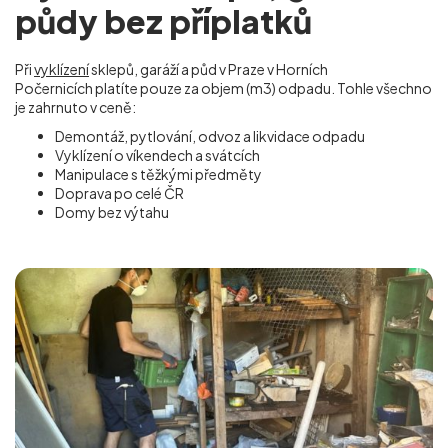
půdy bez příplatků
Při
vyklízení
sklepů, garáží a půd v Praze v Horních
Počernicích
platíte pouze za objem (m
3
) odpadu. Tohle všechno
je zahrnuto v ceně:
Demontáž, pytlování, odvoz a likvidace odpadu
Vyklízení o víkendech a svátcích
Manipulace s těžkými předměty
Doprava po celé ČR
Domy bez výtahu