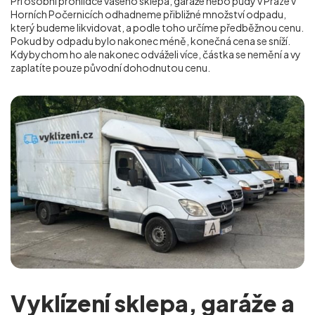
Při osobní prohlídce vašeho sklepa, garáže nebo půdy v Praze v
Horních Počernicích
odhadneme přibližné množství odpadu,
který budeme likvidovat, a podle toho určíme předběžnou cenu.
Pokud by odpadu bylo nakonec méně, konečná cena se sníží.
Kdybychom ho ale nakonec odváželi více, částka se nemění a vy
zaplatíte pouze původní dohodnutou cenu.
Vyklízení sklepa, garáže a