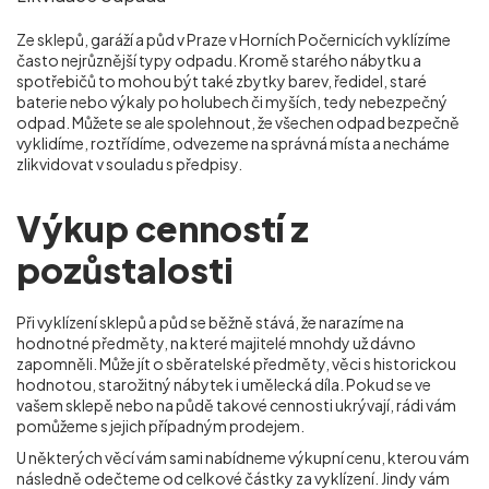
Ze sklepů, garáží a půd v Praze v Horních Počernicích
vyklízíme
často nejrůznější typy odpadu. Kromě starého nábytku a
spotřebičů to mohou být také zbytky barev, ředidel, staré
baterie nebo výkaly po holubech či myších, tedy nebezpečný
odpad. Můžete se ale spolehnout, že všechen odpad bezpečně
vyklidíme, roztřídíme, odvezeme na správná místa a necháme
zlikvidovat v souladu s předpisy.
Výkup cenností z
pozůstalosti
Při vyklízení sklepů a půd se běžně stává, že narazíme na
hodnotné předměty, na které majitelé mnohdy už dávno
zapomněli. Může jít o sběratelské předměty, věci s historickou
hodnotou, starožitný nábytek i umělecká díla. Pokud se ve
vašem sklepě nebo na půdě takové cennosti ukrývají, rádi vám
pomůžeme s jejich případným prodejem.
U některých věcí vám sami nabídneme výkupní cenu, kterou vám
následně odečteme od celkové částky za vyklízení. Jindy vám