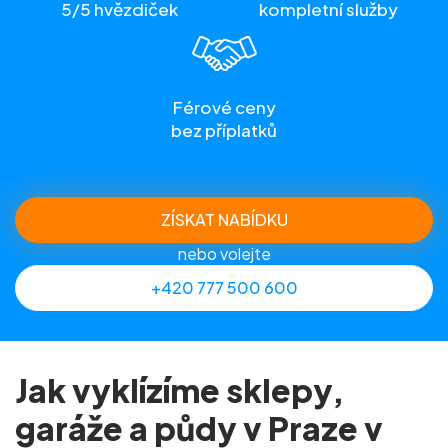
5/5 hvězdiček
kompletní služby
Férové ceny
bez příplatků
ZÍSKAT NABÍDKU
nebo volejte
+420 777 500 600
Jak vyklízíme sklepy,
garáže a půdy v Praze v