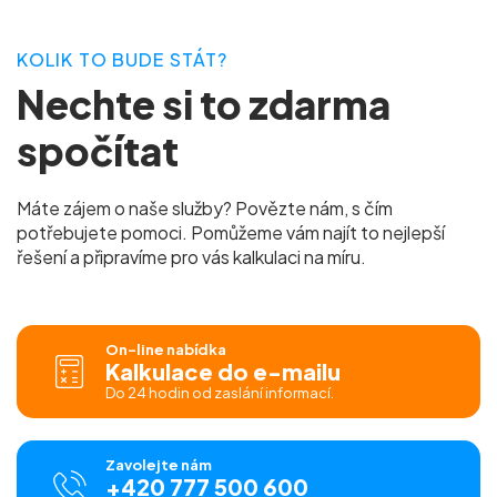
KOLIK TO BUDE STÁT?
Nechte si to zdarma
spočítat
Máte zájem o naše služby? Povězte nám, s čím
potřebujete pomoci. Pomůžeme vám najít to nejlepší
řešení a připravíme pro vás kalkulaci na míru.
On-line nabídka
Kalkulace do e-mailu
Do 24 hodin od zaslání informací.
Zavolejte nám
+420 777 500 600