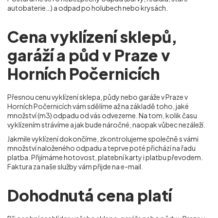
autobaterie…) a odpad po holubech nebo krysách.
Cena vyklízení sklepů,
garáží a půd v Praze v
Horních Počernicích
Přesnou cenu vyklízení sklepa, půdy nebo garáže v Praze v
Horních Počernicích
vám sdělíme až na základě toho, jaké
množství (m
3
) odpadu od vás odvezeme. Na tom, kolik času
vyklízením strávíme a jak bude náročné, naopak vůbec nezáleží.
Jakmile vyklízení dokončíme, zkontrolujeme společně s vámi
množství naloženého odpadu a teprve poté přichází na řadu
platba. Přijímáme hotovost, platební karty i platbu převodem.
Faktura za naše služby vám přijde na e-mail.
Dohodnutá cena platí