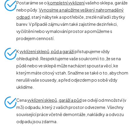
Postaráme se o
kompletní vyklizení
vašeho sklepa, garáže
nebo půdy.
Vynosíme a naložíme veškerý nahromaděný
odpad
, starý nábytek a spotřebiče, zrezlé nářadí i zbytky
barev. V případě zájmu vám také zajistíme dezinfekci,
vyčištění nebo vymalování prostor a pomůžeme s
prodejem cenností.
K
vyklízení sklepů, půd a garáží
přistupujeme vždy
ohleduplně. Respektujeme vaše soukromí i to, že se na
půdě nebo ve sklepě může nacházet spousta věcí, ke
kterým máte citový vztah. Snažíme se také o to, abychom
nerušili vaše sousedy, a před odjezdem po sobě vždy
uklidíme.
Cena
vyklízení sklepů, garáží a půd
se odvíjí od množství (v
m
3
) odpadu, který z vašich prostor odvezeme. Všechny
související práce včetně demontáže, nakládky a odvozu
odpadu jsou zdarma.