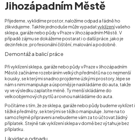
Jihozápadním Městě
Přijedeme, vyklidíme prostor, naložíme odpad a řádně ho
zlikvidujeme. Takhle jednoduše může vypadat
vyklízení
vašeho
sklepa, garáže nebo půdy v Praze v Jihozápadním Městě
. V
případě zájmu se dokážeme postarat i o další práce, jako je
dezinfekce, profesionální čištění, malování a podobně.
Demontáž a balicí práce
Při vyklízení sklepa, garáže nebo půdy v Praze v Jihozápadním
Městě
začínáme rozebráním velkých předmětů na co nejmenší
kousky, se kterými snadno projdeme úzkými prostory, lépe se
nám s nimi manipuluje a úsporněji je naskládáme do auta, takže
vy ve výsledku zaplatíte méně. Ty menší skládáme do
velkoobjemových pytlů a rovnou nakládáme do auta.
Počítáme s tím, že ze sklepa, garáže nebo půdy budeme vyklízet i
těžké předměty, se kterými se těžko manipuluje. Jsme na to
samozřejmě připraveni a nebudeme vám za to účtovat žádný
příplatek. Stejně tak vyklízení sklepa v domě bez výtahu je bez
příplatku.
Likvidace odpadu