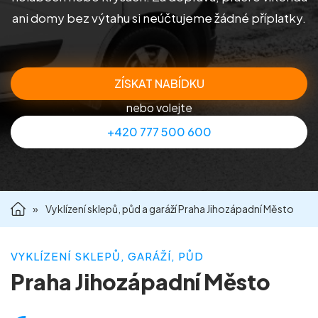
ani domy bez výtahu si neúčtujeme žádné příplatky.
Příprava nemovitostí na prodej
Reference
ZÍSKAT NABÍDKU
Kontakt
nebo volejte
+420 777 500 600
»
Vyklízení sklepů, půd a garáží Praha Jihozápadní Město
VYKLÍZENÍ SKLEPŮ, GARÁŽÍ, PŮD
Praha Jihozápadní Město