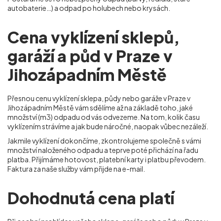
autobaterie…) a odpad po holubech nebo krysách.
Cena vyklízení sklepů,
garáží a půd v Praze v
Jihozápadním Městě
Přesnou cenu vyklízení sklepa, půdy nebo garáže v Praze v
Jihozápadním Městě
vám sdělíme až na základě toho, jaké
množství (m
3
) odpadu od vás odvezeme. Na tom, kolik času
vyklízením strávíme a jak bude náročné, naopak vůbec nezáleží.
Jakmile vyklízení dokončíme, zkontrolujeme společně s vámi
množství naloženého odpadu a teprve poté přichází na řadu
platba. Přijímáme hotovost, platební karty i platbu převodem.
Faktura za naše služby vám přijde na e-mail.
Dohodnutá cena platí