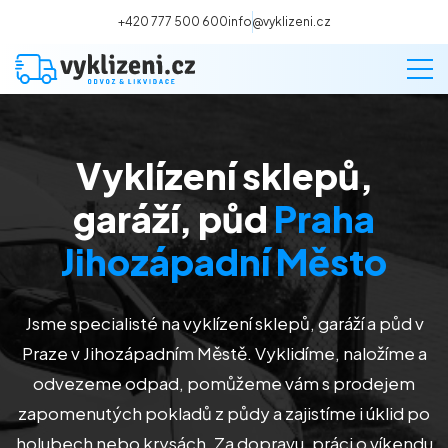
+420 777 500 600
info@vyklizeni.cz
Vyklízení sklepů,
Vyklízení
garáží, půd
Praha
Stěhování
Jihozápadní Město
Malování
Jsme specialisté na vyklízení sklepů, garáží a půd v
Praze v Jihozápadním Městě
. Vyklidíme, naložíme a
Deratizace a dezinsekce
odvezeme odpad, pomůžeme vám s prodejem
zapomenutých pokladů z půdy a zajistíme i úklid po
Úklid
holubech nebo krysách. Za dopravu, práci o víkendu