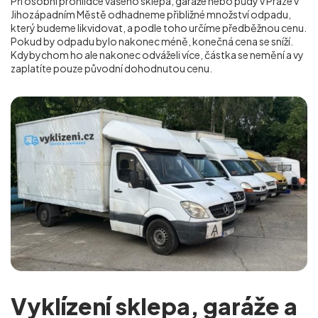
Při osobní prohlídce vašeho sklepa, garáže nebo půdy v Praze v
Jihozápadním Městě
odhadneme přibližné množství odpadu,
který budeme likvidovat, a podle toho určíme předběžnou cenu.
Pokud by odpadu bylo nakonec méně, konečná cena se sníží.
Kdybychom ho ale nakonec odváželi více, částka se nemění a vy
zaplatíte pouze původní dohodnutou cenu.
Vyklízení sklepa, garáže a