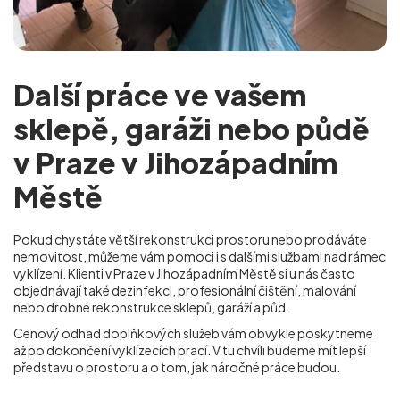
Další práce ve vašem
sklepě, garáži nebo půdě
v Praze v Jihozápadním
Městě
Pokud chystáte větší rekonstrukci prostoru nebo prodáváte
nemovitost, můžeme vám pomoci i s dalšími službami nad rámec
vyklízení. Klienti v Praze v Jihozápadním Městě
si u nás často
objednávají také dezinfekci, profesionální čištění, malování
nebo drobné rekonstrukce sklepů, garáží a půd.
Cenový odhad doplňkových služeb vám obvykle poskytneme
až po dokončení vyklízecích prací. V tu chvíli budeme mít lepší
představu o prostoru a o tom, jak náročné práce budou.