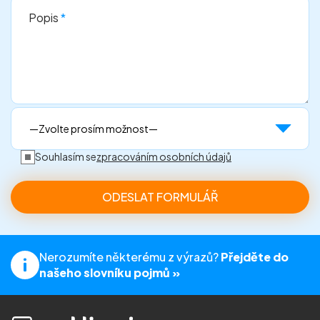
Popis
*
Souhlasím se
zpracováním osobních údajů
Nerozumíte některému z výrazů?
Přejděte do
našeho slovníku pojmů »