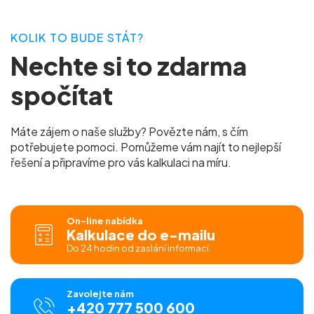
KOLIK TO BUDE STÁT?
Nechte si to zdarma
spočítat
Máte zájem o naše služby? Povězte nám, s čím
potřebujete pomoci. Pomůžeme vám najít to nejlepší
řešení a připravíme pro vás kalkulaci na míru.
On-line nabídka
Kalkulace do e-mailu
Do 24 hodin od zaslání informací.
Zavolejte nám
+420 777 500 600