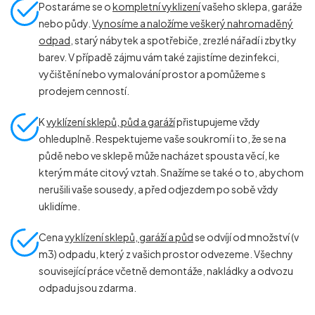
Postaráme se o
kompletní vyklizení
vašeho sklepa, garáže
nebo půdy.
Vynosíme a naložíme veškerý nahromaděný
odpad
, starý nábytek a spotřebiče, zrezlé nářadí i zbytky
barev. V případě zájmu vám také zajistíme dezinfekci,
vyčištění nebo vymalování prostor a pomůžeme s
prodejem cenností.
K
vyklízení sklepů, půd a garáží
přistupujeme vždy
ohleduplně. Respektujeme vaše soukromí i to, že se na
půdě nebo ve sklepě může nacházet spousta věcí, ke
kterým máte citový vztah. Snažíme se také o to, abychom
nerušili vaše sousedy, a před odjezdem po sobě vždy
uklidíme.
Cena
vyklízení sklepů, garáží a půd
se odvíjí od množství (v
m
3
) odpadu, který z vašich prostor odvezeme. Všechny
související práce včetně demontáže, nakládky a odvozu
odpadu jsou zdarma.