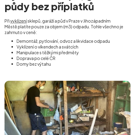
půdy bez příplatků
Při
vyklízení
sklepů, garáží a půd v Praze v Jihozápadním
Městě
platíte pouze za objem (m
3
) odpadu. Tohle všechno je
zahrnuto v ceně:
Demontáž, pytlování, odvoz a likvidace odpadu
Vyklízení o víkendech a svátcích
Manipulace s těžkými předměty
Doprava po celé ČR
Domy bez výtahu