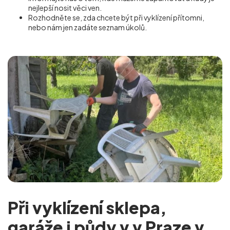
nejlepší nosit věci ven.
Rozhodněte se, zda chcete být při vyklízení přítomni,
nebo nám jen zadáte seznam úkolů.
Při vyklízení sklepa,
garáže i půdy v v Praze v