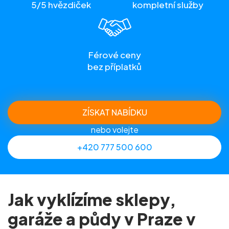
5/5 hvězdiček
kompletní služby
Férové ceny
bez příplatků
ZÍSKAT NABÍDKU
nebo volejte
+420 777 500 600
Jak vyklízíme sklepy,
garáže a půdy v Praze v