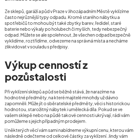
Ze sklepů, garáží a půd v Praze v Jihozápadním Městě
vyklízíme
často nejrůznější typy odpadu. Kromě starého nábytku a
spotřebičů to mohou být také zbytky barev, ředidel, staré
baterie nebo výkaly po holubech či myších, tedy nebezpečný
odpad. Můžete se ale spolehnout, že všechen odpad bezpečně
vyklidíme, roztřídíme, odvezeme na správná místa a necháme
zlikvidovat v souladu s předpisy.
Výkup cenností z
pozůstalosti
Při vyklízení sklepů a půd se běžně stává, že narazíme na
hodnotné předměty, na které majitelé mnohdy už dávno
zapomněli. Může jít o sběratelské předměty, věci s historickou
hodnotou, starožitný nábytek i umělecká díla. Pokud se ve
vašem sklepě nebo na půdě takové cennosti ukrývají, rádi vám
pomůžeme s jejich případným prodejem.
U některých věcí vám sami nabídneme výkupní cenu, kterou vám
následně odečteme od celkové částky za vyklízení. Jindy vám