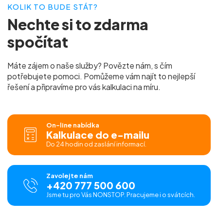
KOLIK TO BUDE STÁT?
Nechte si to
zdarma
spočítat
Máte zájem o naše služby? Povězte nám, s čím
potřebujete pomoci. Pomůžeme vám najít to nejlepší
řešení a připravíme pro vás
kalkulaci na míru.
On-line nabídka
Kalkulace do e-mailu
Do 24 hodin od zaslání informací.
Zavolejte nám
+420 777 500 600
Jsme tu pro Vás NONSTOP. Pracujeme i o svátcích.