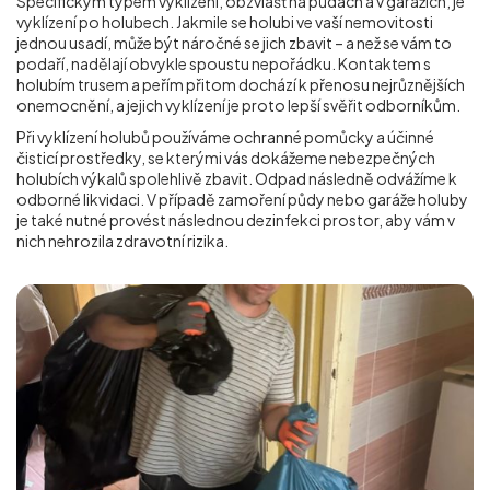
Specifickým typem vyklízení, obzvlášť na půdách a v garážích, je
vyklízení po holubech. Jakmile se holubi ve vaší nemovitosti
jednou usadí, může být náročné se jich zbavit – a než se vám to
podaří, nadělají obvykle spoustu nepořádku. Kontaktem s
holubím trusem a peřím přitom dochází k přenosu nejrůznějších
onemocnění, a jejich vyklízení je proto lepší svěřit odborníkům.
Při vyklízení holubů používáme ochranné pomůcky a účinné
čisticí prostředky, se kterými vás dokážeme nebezpečných
holubích výkalů spolehlivě zbavit. Odpad následně odvážíme k
odborné likvidaci. V případě zamoření půdy nebo garáže holuby
je také nutné provést následnou dezinfekci prostor, aby vám v
nich nehrozila zdravotní rizika.