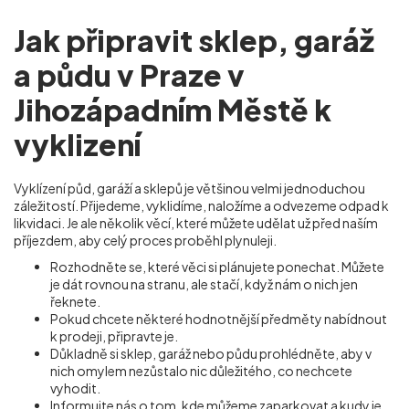
Jak připravit sklep, garáž
a půdu v Praze v
Jihozápadním Městě k
vyklizení
Vyklízení půd, garáží a sklepů je většinou velmi jednoduchou
záležitostí. Přijedeme, vyklidíme, naložíme a odvezeme odpad k
likvidaci. Je ale několik věcí, které můžete udělat už před naším
příjezdem, aby celý proces proběhl plynuleji.
Rozhodněte se, které věci si plánujete ponechat. Můžete
je dát rovnou na stranu, ale stačí, když nám o nich jen
řeknete.
Pokud chcete některé hodnotnější předměty nabídnout
k prodeji, připravte je.
Důkladně si sklep, garáž nebo půdu prohlédněte, aby v
nich omylem nezůstalo nic důležitého, co nechcete
vyhodit.
Informujte nás o tom, kde můžeme zaparkovat a kudy je