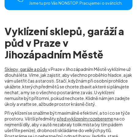
Jsme tu pro Vás NONSTOP. Pracujeme i o svátcích.
Vyklízení sklepů, garáží a
půd v Praze v
Jihozápadním Městě
Sklepy, garáže a půdy
v Praze v Jihozápadním Městě
vyklízíme už
dlouhá léta. Víme, jak zajistit, aby všechno proběhlo hladce, a jak
vám ušetřit čas a starosti. Stačí, když nám při osobní prohlídce
ukážete, kterých předmětů se chcete zbavit a které si plánujete
nechat, a my se o všechno postaráme za vás. U vyklízení
nemusíte být přítomni, pokud nechcete. Klidně nám jen zadejte
úkoly a vraťte se, až bude prostor krásně čistý.
Při vyklízení se snažíme být maximálně efektivní, a to i co se týče
prostoru. Větší předměty
před vyklizením rozebereme
na co
nejmenší díly, aby v autě nezabraly tolik místa (vy tím pádem
ušetříte peníze), drobnosti skládáme do velkých pytlů.
Postaráme se i o nebezpečný odpad (barvy, ředidla, staré