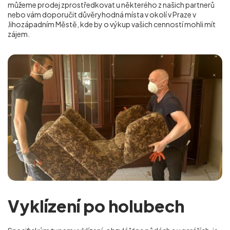
můžeme prodej zprostředkovat u některého z našich partnerů
nebo vám doporučit důvěryhodná místa v okolí v Praze v
Jihozápadním Městě
, kde by o výkup vašich cenností mohli mít
zájem.
Vyklízení po holubech