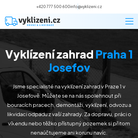
+420 777 500 600
info@vyklizeni.cz
Vyklízení zahrad
Praha 1
Vyklízení
Josefov
Stěhování
Jsme specialisté na vyklízení zahrad v Praze 1 v
Malování
Josefově
. Můžete se na nás spolehnout při
bouracích pracech, demontáži, vyklízení, odvozu a
Deratizace a dezinsekce
likvidaci odpadu z vaší zahrady. Za dopravu, práci o
víkendu nebo těžko přístupný pozemek si přitom
Úklid
nenaúčtujeme ani korunu navíc.