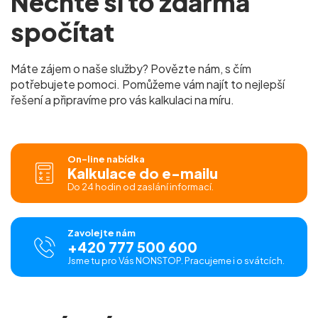
Nechte si to zdarma
spočítat
Máte zájem o naše služby? Povězte nám, s čím
potřebujete pomoci. Pomůžeme vám najít to nejlepší
řešení a připravíme pro vás kalkulaci na míru.
On-line nabídka
Kalkulace do e-mailu
Do 24 hodin od zaslání informací.
Zavolejte nám
+420 777 500 600
Jsme tu pro Vás NONSTOP. Pracujeme i o svátcích.