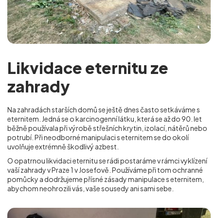
Likvidace eternitu ze
zahrady
Na zahradách starších domů se ještě dnes často setkáváme s
eternitem. Jedná se o karcinogenní látku, která se až do 90. let
běžně používala při výrobě střešních krytin, izolací, nátěrů nebo
potrubí. Při neodborné manipulaci s eternitem se do okolí
uvolňuje extrémně škodlivý azbest.
O opatrnou likvidaci eternitu se rádi postaráme v rámci vyklízení
vaší zahrady v Praze 1 v Josefově
. Používáme při tom ochranné
pomůcky a dodržujeme přísné zásady manipulace s eternitem,
abychom neohrozili vás, vaše sousedy ani sami sebe.