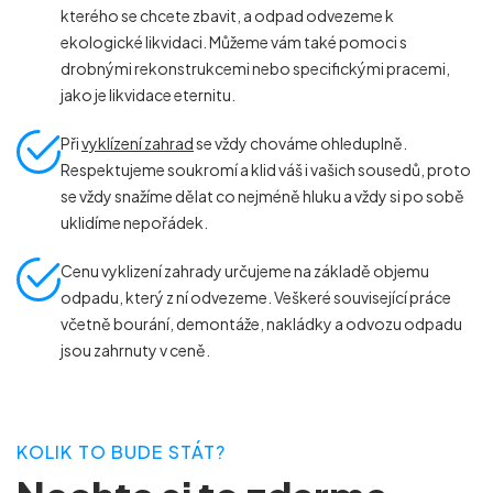
kterého se chcete zbavit, a odpad odvezeme k
ekologické likvidaci. Můžeme vám také pomoci s
drobnými rekonstrukcemi nebo specifickými pracemi,
jako je likvidace eternitu.
Při
vyklízení zahrad
se vždy chováme ohleduplně.
Respektujeme soukromí a klid váš i vašich sousedů, proto
se vždy snažíme dělat co nejméně hluku a vždy si po sobě
uklidíme nepořádek.
Cenu vyklizení zahrady určujeme na základě objemu
odpadu, který z ní odvezeme. Veškeré související práce
včetně bourání, demontáže, nakládky a odvozu odpadu
jsou zahrnuty v ceně.
KOLIK TO BUDE STÁT?