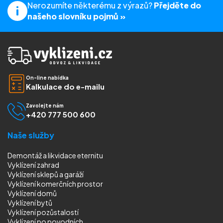
Nerozumíte některému z výrazů?
Přejděte do
našeho slovníku pojmů »
On-line nabídka
Kalkulace do e-mailu
Zavolejte nám
+420 777 500 600
Naše služby
Demontáž a likvidace eternitu
Vyklízení zahrad
Vyklízení sklepů a garáží
Vyklízení komerčních prostor
Vyklízení domů
Vyklízení bytů
Vyklízení pozůstalostí
Vyklízení
po povodních