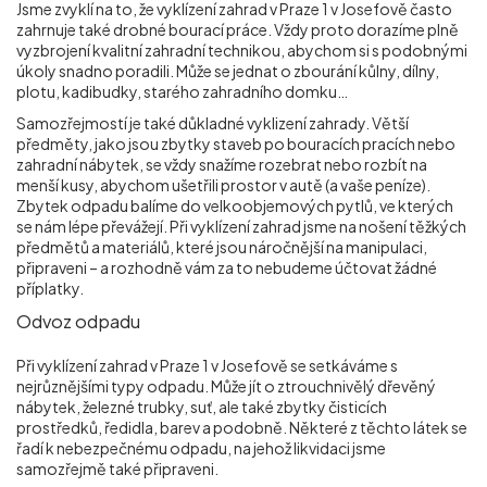
Jsme zvyklí na to, že vyklízení zahrad v Praze 1 v Josefově
často
zahrnuje také drobné bourací práce. Vždy proto dorazíme plně
vyzbrojení kvalitní zahradní technikou, abychom si s podobnými
úkoly snadno poradili. Může se jednat o zbourání kůlny, dílny,
plotu, kadibudky, starého zahradního domku…
Samozřejmostí je také důkladné vyklizení zahrady. Větší
předměty, jako jsou zbytky staveb po bouracích pracích nebo
zahradní nábytek, se vždy snažíme rozebrat nebo rozbít na
menší kusy, abychom ušetřili prostor v autě (a vaše peníze).
Zbytek odpadu balíme do velkoobjemových pytlů, ve kterých
se nám lépe převážejí. Při vyklízení zahrad jsme na nošení těžkých
předmětů a materiálů, které jsou náročnější na manipulaci,
připraveni – a rozhodně vám za to nebudeme účtovat žádné
příplatky.
Odvoz odpadu
Při vyklízení zahrad v Praze 1 v Josefově
se setkáváme s
nejrůznějšími typy odpadu. Může jít o ztrouchnivělý dřevěný
nábytek, železné trubky, suť, ale také zbytky čisticích
prostředků, ředidla, barev a podobně. Některé z těchto látek se
řadí k nebezpečnému odpadu, na jehož likvidaci jsme
samozřejmě také připraveni.