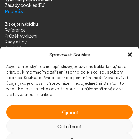
Zásady cookies (EU)
Pro vás
Získejte nabídku
Reference
Průběh vyklízení
Rady a tipy
Kontakt
Sledujte nás
Spravovat Souhlas
Abychom poskytli co nejlepší služby, používáme k ukládání a/nebo
přístupu k informacím o zařízení, technologie jako jsou soubory
cookies. Souhlas s těmito technologiemi nám umožní zpracovávat
údaje, jako je chování při procházení nebo jedinečná ID na tomto
webu. Nesouhlas nebo odvolání souhlasu může nepříznivě ovlivnit
© 2026 Vyklizeni.cz (
mapa stránek
)
určité vlastnosti a funkce.
Designed by
MEDIA ENERGY
Příjmout
Chráněno službou
reCAPTCHA
Ochrana soukromí
-
Smluvní podmínky
Odmítnout