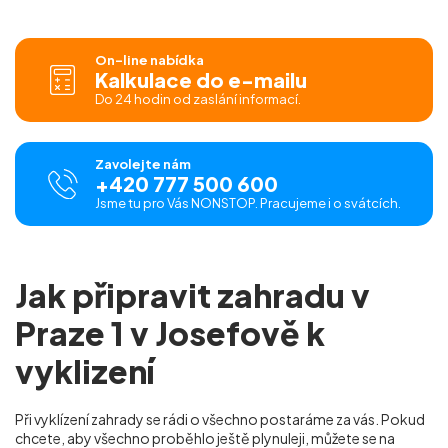
On-line nabídka
Kalkulace do e-mailu
Do 24 hodin od zaslání informací.
Zavolejte nám
+420 777 500 600
Jsme tu pro Vás NONSTOP. Pracujeme i o svátcích.
Jak připravit zahradu v
Praze 1 v Josefově k
vyklizení
Při vyklízení zahrady se rádi o všechno postaráme za vás. Pokud
chcete, aby všechno proběhlo ještě plynuleji, můžete se na