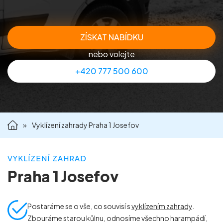
Příprava nemovitostí na prodej
ZÍSKAT NABÍDKU
Reference
nebo volejte
+420 777 500 600
Kontakt
»
Vyklízení zahrady Praha 1 Josefov
VYKLÍZENÍ ZAHRAD
Praha 1 Josefov
Postaráme se o vše, co souvisí s
vyklízením zahrady
.
Zbouráme starou kůlnu, odnosíme všechno harampádí,