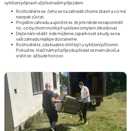
vyklízení připravit už před naším příjezdem:
Rozhodněte se, čeho se na zahradě chcete zbavit a co má
naopak zůstat.
Projděte zahradu a ujistěte se, že jste nikde nezapomněli
nic, co bychom mohli při vyklízení omylem zlikvidovat.
Dejte nám vědět, kde můžeme zaparkovat a kudy se na
vaši zahradu nejlépe dostaneme.
Rozhodněte, zda budete chtít být u vyklízení přítomni.
Pokud ne, stačí nám při příjezdu předat seznam úkolů a
vrátit se, až bude hotovo.