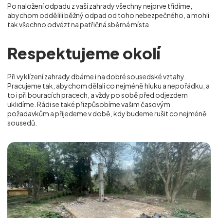
Po naložení odpadu z vaší zahrady všechny nejprve třídíme,
abychom oddělili běžný odpad od toho nebezpečného, a mohli
tak všechno odvézt na patřičná sběrná místa.
Respektujeme okolí
Při vyklízení zahrady dbáme i na dobré sousedské vztahy.
Pracujeme tak, abychom dělali co nejméně hluku a nepořádku, a
to i při bouracích pracech, a vždy po sobě před odjezdem
uklidíme. Rádi se také přizpůsobíme vašim časovým
požadavkům a přijedeme v době, kdy budeme rušit co nejméně
sousedů.