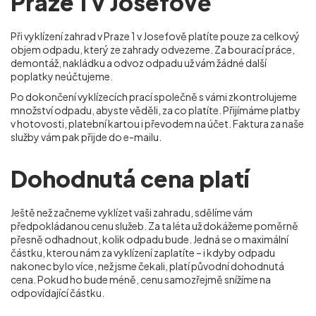
Praze 1 v Josefově
Při vyklízení zahrad v Praze 1 v Josefově
platíte pouze za celkový
objem odpadu, který ze zahrady odvezeme. Za bourací práce,
demontáž, nakládku a odvoz odpadu už vám žádné další
poplatky neúčtujeme.
Po dokončení vyklízecích prací společně s vámi zkontrolujeme
množství odpadu, abyste věděli, za co platíte. Přijímáme platby
v hotovosti, platební kartou i převodem na účet. Faktura za naše
služby vám pak přijde do e-mailu.
Dohodnutá cena platí
Ještě než začneme vyklízet vaši zahradu, sdělíme vám
předpokládanou cenu služeb. Za ta léta už dokážeme poměrně
přesně odhadnout, kolik odpadu bude. Jedná se o maximální
částku, kterou nám za vyklízení zaplatíte – i kdyby odpadu
nakonec bylo více, než jsme čekali, platí původní dohodnutá
cena. Pokud ho bude méně, cenu samozřejmě snížíme na
odpovídající částku.