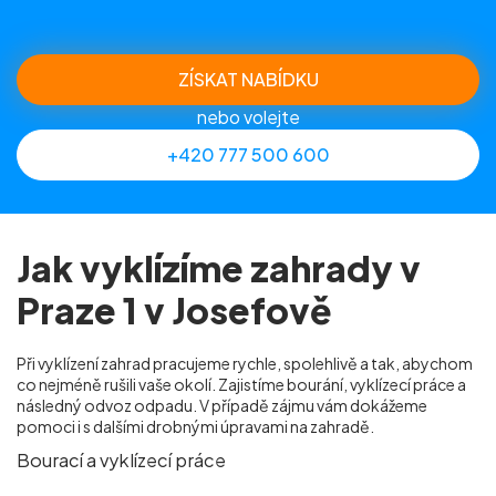
ZÍSKAT NABÍDKU
nebo volejte
+420 777 500 600
Jak vyklízíme zahrady v
Praze 1 v Josefově
Při vyklízení zahrad pracujeme rychle, spolehlivě a tak, abychom
co nejméně rušili vaše okolí. Zajistíme bourání, vyklízecí práce a
následný odvoz odpadu. V případě zájmu vám dokážeme
pomoci i s dalšími drobnými úpravami na zahradě.
Bourací a vyklízecí práce