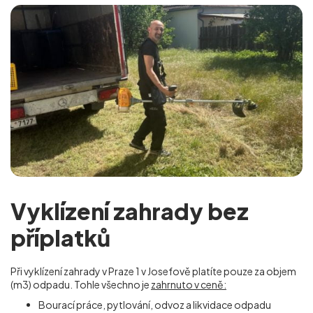
Vyklízení zahrady bez
příplatků
Při vyklízení zahrady v Praze 1 v Josefově
platíte pouze za objem
(m
3
) odpadu. Tohle všechno je
zahrnuto v ceně:
Bourací práce, pytlování, odvoz a likvidace odpadu