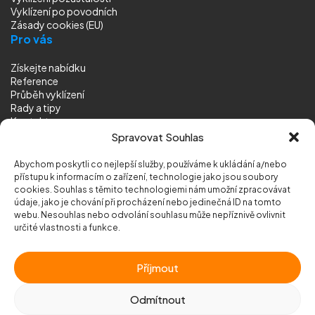
Vyklízení
po povodních
Zásady cookies (EU)
Pro vás
Získejte nabídku
Reference
Průběh vyklízení
Rady a tipy
Kontakt
Sledujte nás
Spravovat Souhlas
Abychom poskytli co nejlepší služby, používáme k ukládání a/nebo
přístupu k informacím o zařízení, technologie jako jsou soubory
cookies. Souhlas s těmito technologiemi nám umožní zpracovávat
údaje, jako je chování při procházení nebo jedinečná ID na tomto
webu. Nesouhlas nebo odvolání souhlasu může nepříznivě ovlivnit
© 2026 Vyklizeni.cz (
mapa stránek
)
určité vlastnosti a funkce.
Designed by
MEDIA ENERGY
Příjmout
Chráněno službou
reCAPTCHA
Ochrana soukromí
-
Smluvní podmínky
Odmítnout