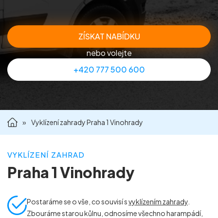
Příprava nemovitostí na prodej
ZÍSKAT NABÍDKU
Reference
nebo volejte
+420 777 500 600
Kontakt
»
Vyklízení zahrady Praha 1 Vinohrady
VYKLÍZENÍ ZAHRAD
Praha 1 Vinohrady
Postaráme se o vše, co souvisí s
vyklízením zahrady
.
Zbouráme starou kůlnu, odnosíme všechno harampádí,