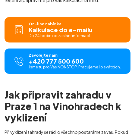
řešení a připravíme pro vás
kalkulaci na míru.
On-line nabídka
Kalkulace do e-mailu
Do 24 hodin od zaslání informací.
Zavolejte nám
+420 777 500 600
Jsme tu pro Vás NONSTOP. Pracujeme i o svátcích.
Jak připravit zahradu v
Praze 1 na Vinohradech k
vyklizení
Při vyklízení zahrady se rádi o všechno postaráme za vás. Pokud