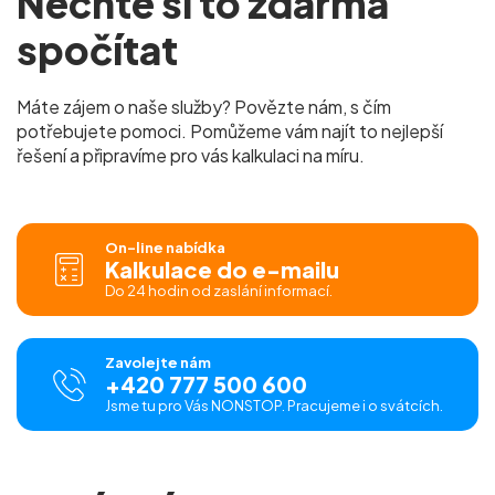
Nechte si to zdarma
spočítat
Máte zájem o naše služby? Povězte nám, s čím
potřebujete pomoci. Pomůžeme vám najít to nejlepší
řešení a připravíme pro vás kalkulaci na míru.
On-line nabídka
Kalkulace do e-mailu
Do 24 hodin od zaslání informací.
Zavolejte nám
+420 777 500 600
Jsme tu pro Vás NONSTOP. Pracujeme i o svátcích.