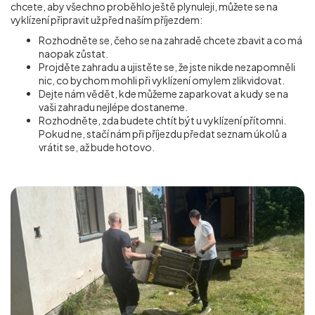
chcete, aby všechno proběhlo ještě plynuleji, můžete se na
vyklízení připravit už před naším příjezdem:
Rozhodněte se, čeho se na zahradě chcete zbavit a co má
naopak zůstat.
Projděte zahradu a ujistěte se, že jste nikde nezapomněli
nic, co bychom mohli při vyklízení omylem zlikvidovat.
Dejte nám vědět, kde můžeme zaparkovat a kudy se na
vaši zahradu nejlépe dostaneme.
Rozhodněte, zda budete chtít být u vyklízení přítomni.
Pokud ne, stačí nám při příjezdu předat seznam úkolů a
vrátit se, až bude hotovo.