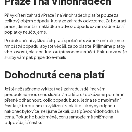
Praze 1 na Vinohradech
Při vyklízení zahrad v Praze 1 na Vinohradech
platíte pouze za
celkový objem odpadu, který ze zahrady odvezeme. Za bourací
práce, demontáž, nakládku a odvoz odpadu už vám žádné další
poplatky neúčtujeme.
Po dokončení vyklízecích prací společně s vámi zkontrolujeme
množství odpadu, abyste věděli, za co platíte. Přijímáme platby
v hotovosti, platební kartou i převodem na účet. Faktura za naše
služby vám pak přijde do e-mailu.
Dohodnutá cena platí
Ještě než začneme vyklízet vaši zahradu, sdělíme vám
předpokládanou cenu služeb. Za ta léta už dokážeme poměrně
přesně odhadnout, kolik odpadu bude. Jedná se o maximální
částku, kterou nám za vyklízení zaplatíte – i kdyby odpadu
nakonec bylo více, než jsme čekali, platí původní dohodnutá
cena. Pokud ho bude méně, cenu samozřejmě snížíme na
odpovídající částku.