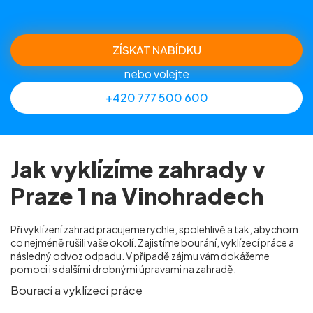
ZÍSKAT NABÍDKU
nebo volejte
+420 777 500 600
Jak vyklízíme zahrady v
Praze 1 na Vinohradech
Při vyklízení zahrad pracujeme rychle, spolehlivě a tak, abychom
co nejméně rušili vaše okolí. Zajistíme bourání, vyklízecí práce a
následný odvoz odpadu. V případě zájmu vám dokážeme
pomoci i s dalšími drobnými úpravami na zahradě.
Bourací a vyklízecí práce