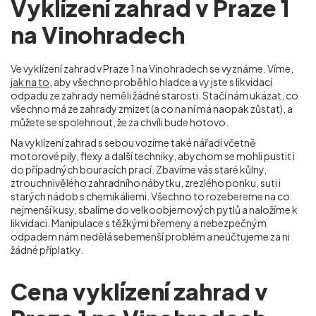
Vyklízení zahrad v Praze 1
na Vinohradech
Ve vyklízení zahrad v Praze 1 na Vinohradech
se vyznáme. Víme,
jak na to
, aby všechno proběhlo hladce a vy jste s likvidací
odpadu ze zahrady neměli žádné starosti. Stačí nám ukázat, co
všechno má ze zahrady zmizet (a co na ní má naopak zůstat), a
můžete se spolehnout, že za chvíli bude hotovo.
Na vyklízení zahrad s sebou vozíme také nářadí včetně
motorové pily, flexy a další techniky, abychom se mohli pustit i
do případných bouracích prací. Zbavíme vás staré kůlny,
ztrouchnivělého zahradního nábytku, zrezlého ponku, suti i
starých nádob s chemikáliemi. Všechno to rozebereme na co
nejmenší kusy, sbalíme do velkoobjemových pytlů a naložíme k
likvidaci. Manipulace s těžkými břemeny a nebezpečným
odpadem nám nedělá sebemenší problém a neúčtujeme za ni
žádné příplatky.
Cena vyklízení zahrad v