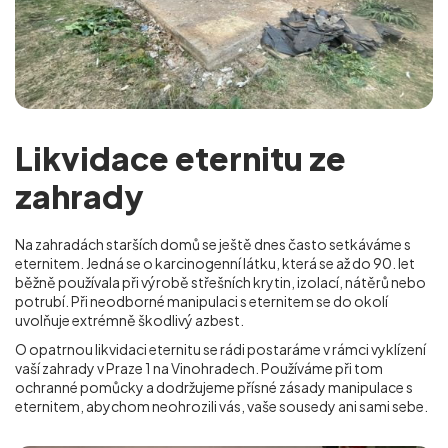
Likvidace eternitu ze
zahrady
Na zahradách starších domů se ještě dnes často setkáváme s
eternitem. Jedná se o karcinogenní látku, která se až do 90. let
běžně používala při výrobě střešních krytin, izolací, nátěrů nebo
potrubí. Při neodborné manipulaci s eternitem se do okolí
uvolňuje extrémně škodlivý azbest.
O opatrnou likvidaci eternitu se rádi postaráme v rámci vyklízení
vaší zahrady v Praze 1 na Vinohradech
. Používáme při tom
ochranné pomůcky a dodržujeme přísné zásady manipulace s
eternitem, abychom neohrozili vás, vaše sousedy ani sami sebe.