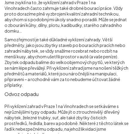
Jsme zvyklí na to, že vyklízení zahrad v Praze 1 na
Vinohradech
často zahrnuje také drobné bourací práce. Vždy
proto dorazíme plně vyzbrojení kvalitní zahradní technikou,
abychom si s podobnými úkoly snadno poradili. Může se jednat
o zbourání kůlny, dílny, plotu, kadibudky, starého zahradního
domku…
Samozřejmostí je také důkladné vyklizení zahrady. Větší
předměty, jako jsou zbytky staveb po bouracích pracích nebo
zahradní nábytek, se vždy snažíme rozebrat nebo rozbít na
menší kusy, abychom ušetřili prostor v autě (a vaše peníze).
Zbytek odpadu balíme do velkoobjemových pytlů, ve kterých
se nám lépe převážejí. Při vyklízení zahrad jsme na nošení těžkých
předmětů a materiálů, které jsou náročnější na manipulaci,
připraveni – a rozhodně vám za to nebudeme účtovat žádné
příplatky.
Odvoz odpadu
Při vyklízení zahrad v Praze 1 na Vinohradech
se setkáváme s
nejrůznějšími typy odpadu. Může jít o ztrouchnivělý dřevěný
nábytek, železné trubky, suť, ale také zbytky čisticích
prostředků, ředidla, barev a podobně. Některé z těchto látek se
řadí k nebezpečnému odpadu, na jehož likvidaci jsme