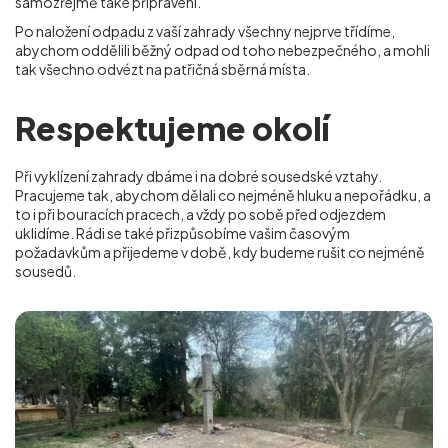
samozřejmě také připraveni.
Po naložení odpadu z vaší zahrady všechny nejprve třídíme,
abychom oddělili běžný odpad od toho nebezpečného, a mohli
tak všechno odvézt na patřičná sběrná místa.
Respektujeme okolí
Při vyklízení zahrady dbáme i na dobré sousedské vztahy.
Pracujeme tak, abychom dělali co nejméně hluku a nepořádku, a
to i při bouracích pracech, a vždy po sobě před odjezdem
uklidíme. Rádi se také přizpůsobíme vašim časovým
požadavkům a přijedeme v době, kdy budeme rušit co nejméně
sousedů.