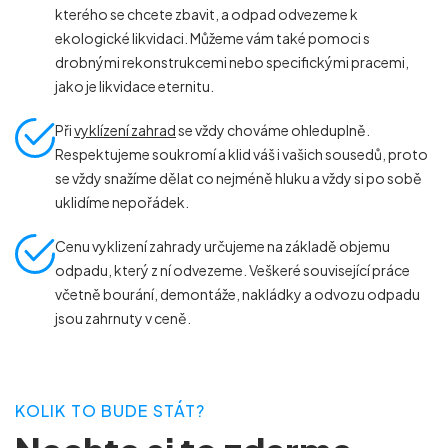
kterého se chcete zbavit, a odpad odvezeme k
ekologické likvidaci. Můžeme vám také pomoci s
drobnými rekonstrukcemi nebo specifickými pracemi,
jako je likvidace eternitu.
Při
vyklízení zahrad
se vždy chováme ohleduplně.
Respektujeme soukromí a klid váš i vašich sousedů, proto
se vždy snažíme dělat co nejméně hluku a vždy si po sobě
uklidíme nepořádek.
Cenu vyklizení zahrady určujeme na základě objemu
odpadu, který z ní odvezeme. Veškeré související práce
včetně bourání, demontáže, nakládky a odvozu odpadu
jsou zahrnuty v ceně.
KOLIK TO BUDE STÁT?