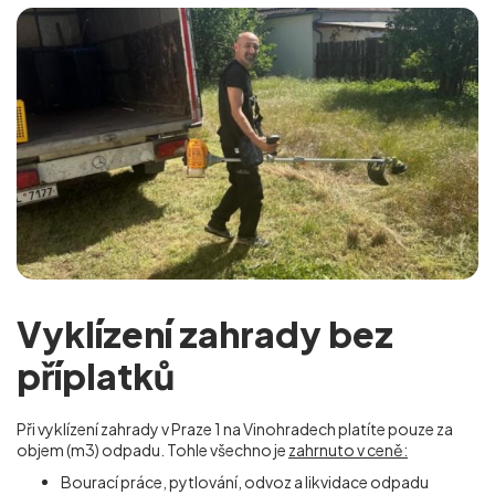
Vyklízení zahrady bez
příplatků
Při vyklízení zahrady v Praze 1 na Vinohradech
platíte pouze za
objem (m
3
) odpadu. Tohle všechno je
zahrnuto v ceně:
Bourací práce, pytlování, odvoz a likvidace odpadu