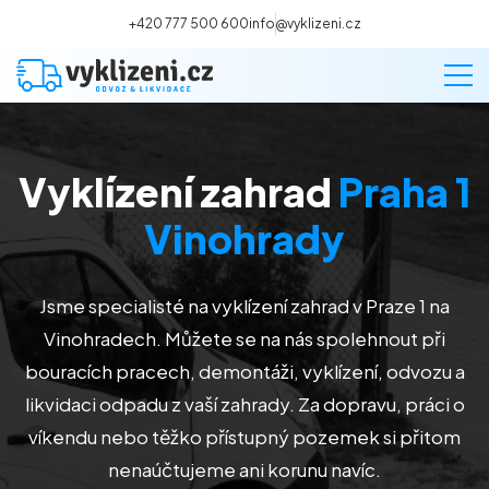
+420 777 500 600
info@vyklizeni.cz
Vyklízení zahrad
Praha 1
Vyklízení
Vinohrady
Stěhování
Jsme specialisté na vyklízení zahrad v Praze 1 na
Malování
Vinohradech
. Můžete se na nás spolehnout při
bouracích pracech, demontáži, vyklízení, odvozu a
Deratizace a dezinsekce
likvidaci odpadu z vaší zahrady. Za dopravu, práci o
víkendu nebo těžko přístupný pozemek si přitom
Úklid
nenaúčtujeme ani korunu navíc.