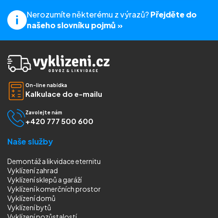
Nerozumíte některému z výrazů?
Přejděte do
našeho slovníku pojmů »
On-line nabídka
Kalkulace do e-mailu
Zavolejte nám
+420 777 500 600
Naše služby
Demontáž a likvidace eternitu
Vyklízení zahrad
Vyklízení sklepů a garáží
Vyklízení komerčních prostor
Vyklízení domů
Vyklízení bytů
Vyklízení pozůstalostí