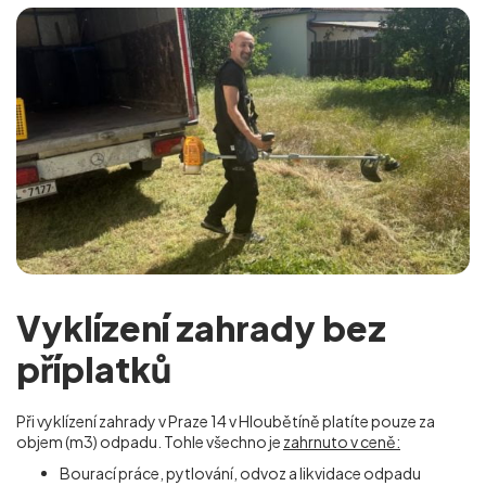
Vyklízení zahrady bez
příplatků
Při vyklízení zahrady v Praze 14 v Hloubětíně
platíte pouze za
objem (m
3
) odpadu. Tohle všechno je
zahrnuto v ceně:
Bourací práce, pytlování, odvoz a likvidace odpadu