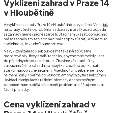
Vyklízení zahrad v Praze 14
v Hloubětíně
Ve vyklízení zahrad v Praze 14 v Hloubětíně
se vyznáme. Víme,
jak
na to
, aby všechno proběhlo hladce a vy jste s likvidací odpadu
ze zahrady neměli žádné starosti. Stačí nám ukázat, co všechno
má ze zahrady zmizet (a co na ní má naopak zůstat), a můžete se
spolehnout, že za chvíli bude hotovo.
Na vyklízení zahrad s sebou vozíme také nářadí včetně
motorové pily, flexy a další techniky, abychom se mohli pustit i
do případných bouracích prací. Zbavíme vás staré kůlny,
ztrouchnivělého zahradního nábytku, zrezlého ponku, suti i
starých nádob s chemikáliemi. Všechno to rozebereme na co
nejmenší kusy, sbalíme do velkoobjemových pytlů a naložíme k
likvidaci. Manipulace s těžkými břemeny a nebezpečným
odpadem nám nedělá sebemenší problém a neúčtujeme za ni
žádné příplatky.
Cena vyklízení zahrad v