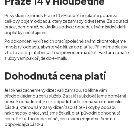
Praze 14 v Hloubětíně
Při vyklízení zahrad v Praze 14 v Hloubětíně
platíte pouze za
celkový objem odpadu, který ze zahrady odvezeme. Za bourací
práce, demontáž, nakládku a odvoz odpadu už vám žádné další
poplatky neúčtujeme.
Po dokončení vyklízecích prací společně s vámi zkontrolujeme
množství odpadu, abyste věděli, za co platíte. Přijímáme platby
v hotovosti, platební kartou i převodem na účet. Faktura za naše
služby vám pak přijde do e-mailu.
Dohodnutá cena platí
Ještě než začneme vyklízet vaši zahradu, sdělíme vám
předpokládanou cenu služeb. Za ta léta už dokážeme poměrně
přesně odhadnout, kolik odpadu bude. Jedná se o maximální
částku, kterou nám za vyklízení zaplatíte – i kdyby odpadu
nakonec bylo více, než jsme čekali, platí původní dohodnutá
cena. Pokud ho bude méně, cenu samozřejmě snížíme na
odpovídající částku.