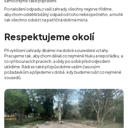
samozřejmě také připraveni.
Po naložení odpadu z vaší zahrady všechny nejprve třídíme,
abychom oddělili běžný odpad od toho nebezpečného, a mohli
tak všechno odvézt na patřičná sběrná místa.
Respektujeme okolí
Při vyklízení zahrady dbáme i na dobré sousedské vztahy.
Pracujeme tak, abychom dělali co nejméně hluku a nepořádku, a
to i při bouracích pracech, a vždy po sobě před odjezdem
uklidíme. Rádi se také přizpůsobíme vašim časovým
požadavkům a přijedeme v době, kdy budeme rušit co nejméně
sousedů.