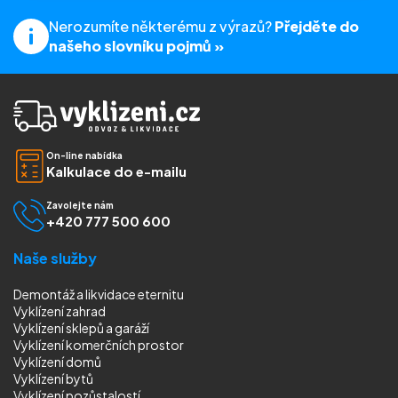
Nerozumíte některému z výrazů?
Přejděte do
našeho slovníku pojmů »
On-line nabídka
Kalkulace do e-mailu
Zavolejte nám
+420 777 500 600
Naše služby
Demontáž a likvidace eternitu
Vyklízení zahrad
Vyklízení sklepů a garáží
Vyklízení komerčních prostor
Vyklízení domů
Vyklízení bytů
Vyklízení pozůstalostí