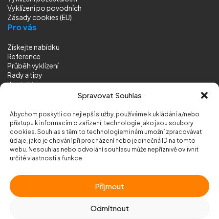
Vyklízení
po povodních
Zásady cookies (EU)
Pro vás
Získejte nabídku
Reference
Průběh vyklízení
Rady a tipy
Kontakt
Sledujte nás
Spravovat Souhlas
Abychom poskytli co nejlepší služby, používáme k ukládání a/nebo
přístupu k informacím o zařízení, technologie jako jsou soubory
cookies. Souhlas s těmito technologiemi nám umožní zpracovávat
údaje, jako je chování při procházení nebo jedinečná ID na tomto
webu. Nesouhlas nebo odvolání souhlasu může nepříznivě ovlivnit
© 2026 Vyklizeni.cz (
mapa stránek
)
určité vlastnosti a funkce.
Designed by
MEDIA ENERGY
Příjmout
Chráněno službou
reCAPTCHA
Ochrana soukromí
-
Smluvní podmínky
Odmítnout