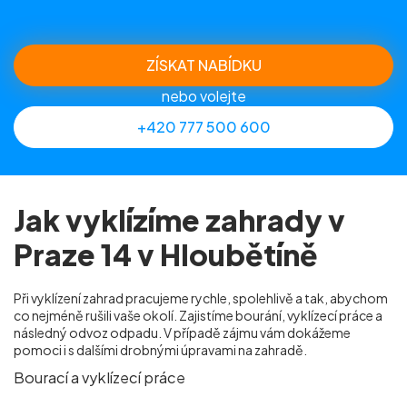
ZÍSKAT NABÍDKU
nebo volejte
+420 777 500 600
Jak vyklízíme zahrady v
Praze 14 v Hloubětíně
Při vyklízení zahrad pracujeme rychle, spolehlivě a tak, abychom
co nejméně rušili vaše okolí. Zajistíme bourání, vyklízecí práce a
následný odvoz odpadu. V případě zájmu vám dokážeme
pomoci i s dalšími drobnými úpravami na zahradě.
Bourací a vyklízecí práce