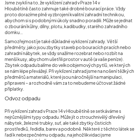
Jsme zvyklí na to, že vyklízení zahrad v Praze 14 v
Hloubětíně
často zahrnuje také drobné bourací práce. Vždy
proto dorazíme plně vyzbrojení kvalitní zahradní technikou,
abychom si s podobnými úkoly snadno poradili. Může se jednat
o zbourání kůlny, dílny, plotu, kadibudky, starého zahradního
domku…
Samozřejmostí je také důkladné vyklizení zahrady. Větší
předměty, jako jsou zbytky staveb po bouracích pracích nebo
zahradní nábytek, se vždy snažíme rozebrat nebo rozbít na
menší kusy, abychom ušetřili prostor v autě (a vaše peníze).
Zbytek odpadu balíme do velkoobjemových pytlů, ve kterých
se nám lépe převážejí. Při vyklízení zahrad jsme na nošení těžkých
předmětů a materiálů, které jsou náročnější na manipulaci,
připraveni – a rozhodně vám za to nebudeme účtovat žádné
příplatky.
Odvoz odpadu
Při vyklízení zahrad v Praze 14 v Hloubětíně
se setkáváme s
nejrůznějšími typy odpadu. Může jít o ztrouchnivělý dřevěný
nábytek, železné trubky, suť, ale také zbytky čisticích
prostředků, ředidla, barev a podobně. Některé z těchto látek se
řadí k nebezpečnému odpadu, na jehož likvidaci jsme