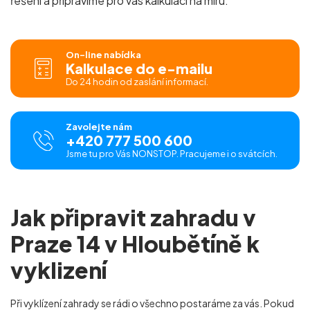
řešení a připravíme pro vás
kalkulaci na míru.
On-line nabídka
Kalkulace do e-mailu
Do 24 hodin od zaslání informací.
Zavolejte nám
+420 777 500 600
Jsme tu pro Vás NONSTOP. Pracujeme i o svátcích.
Jak připravit zahradu v
Praze 14 v Hloubětíně k
vyklizení
Při vyklízení zahrady se rádi o všechno postaráme za vás. Pokud