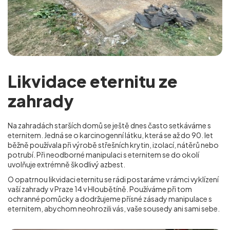
Likvidace eternitu ze
zahrady
Na zahradách starších domů se ještě dnes často setkáváme s
eternitem. Jedná se o karcinogenní látku, která se až do 90. let
běžně používala při výrobě střešních krytin, izolací, nátěrů nebo
potrubí. Při neodborné manipulaci s eternitem se do okolí
uvolňuje extrémně škodlivý azbest.
O opatrnou likvidaci eternitu se rádi postaráme v rámci vyklízení
vaší zahrady v Praze 14 v Hloubětíně
. Používáme při tom
ochranné pomůcky a dodržujeme přísné zásady manipulace s
eternitem, abychom neohrozili vás, vaše sousedy ani sami sebe.