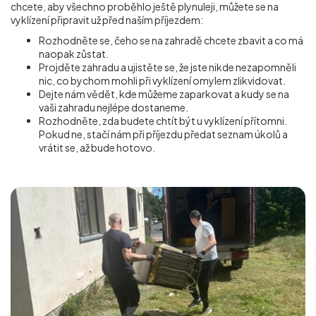
chcete, aby všechno proběhlo ještě plynuleji, můžete se na
vyklízení připravit už před naším příjezdem:
Rozhodněte se, čeho se na zahradě chcete zbavit a co má
naopak zůstat.
Projděte zahradu a ujistěte se, že jste nikde nezapomněli
nic, co bychom mohli při vyklízení omylem zlikvidovat.
Dejte nám vědět, kde můžeme zaparkovat a kudy se na
vaši zahradu nejlépe dostaneme.
Rozhodněte, zda budete chtít být u vyklízení přítomni.
Pokud ne, stačí nám při příjezdu předat seznam úkolů a
vrátit se, až bude hotovo.