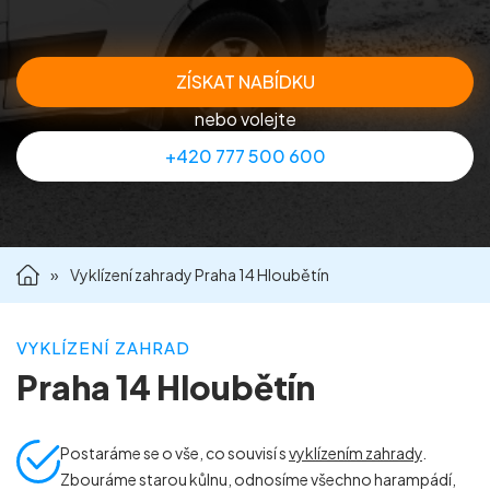
Příprava nemovitostí na prodej
ZÍSKAT NABÍDKU
Reference
nebo volejte
+420 777 500 600
Kontakt
»
Vyklízení zahrady Praha 14 Hloubětín
VYKLÍZENÍ ZAHRAD
Praha 14 Hloubětín
Postaráme se o vše, co souvisí s
vyklízením zahrady
.
Zbouráme starou kůlnu, odnosíme všechno harampádí,