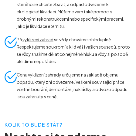
kterého se chcete zbavit, a odpad odvezeme k
ekologické likvidaci. Můžeme vám také pomoci s
drobnými rekonstrukcemi nebo specifickými pracemi,
jako je likvidace eternitu.
Při
vyklízení zahrad
se vždy chováme ohleduplně.
Respektujeme soukromí a klid váš i vašich sousedů, proto
se vždy snažíme dělat co nejméně hluku a vždy si po sobě
uklidíme nepořádek.
Cenu vyklizení zahrady určujeme na základě objemu
odpadu, který z ní odvezeme. Veškeré související práce
včetně bourání, demontáže, nakládky a odvozu odpadu
jsou zahrnuty v ceně.
KOLIK TO BUDE STÁT?