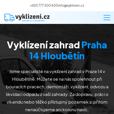
+420 777 500 600
info@vyklizeni.cz
Vyklízení zahrad
Praha
Vyklízení
14 Hloubětín
Stěhování
Jsme specialisté na vyklízení zahrad v Praze 14 v
Malování
Hloubětíně
. Můžete se na nás spolehnout při
bouracích pracech, demontáži, vyklízení, odvozu a
Deratizace a dezinsekce
likvidaci odpadu z vaší zahrady. Za dopravu, práci o
víkendu nebo těžko přístupný pozemek si přitom
Úklid
nenaúčtujeme ani korunu navíc.