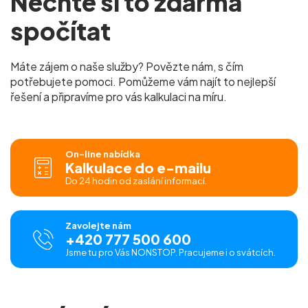
Nechte si to zdarma
spočítat
Máte zájem o naše služby? Povězte nám, s čím
potřebujete pomoci. Pomůžeme vám najít to nejlepší
řešení a připravíme pro vás kalkulaci na míru.
On-line nabídka
Kalkulace do e-mailu
Do 24 hodin od zaslání informací.
Zavolejte nám
+420 777 500 600
Jsme tu pro Vás NONSTOP. Pracujeme i o svátcích.