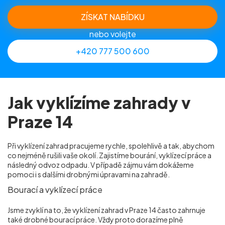
ZÍSKAT NABÍDKU
nebo volejte
+420 777 500 600
Jak vyklízíme zahrady v
Praze 14
Při vyklízení zahrad pracujeme rychle, spolehlivě a tak, abychom
co nejméně rušili vaše okolí. Zajistíme bourání, vyklízecí práce a
následný odvoz odpadu. V případě zájmu vám dokážeme
pomoci i s dalšími drobnými úpravami na zahradě.
Bourací a vyklízecí práce
Jsme zvyklí na to, že vyklízení zahrad v Praze 14
často zahrnuje
také drobné bourací práce. Vždy proto dorazíme plně