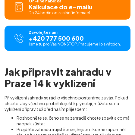
On-line nabídka
Kalkulace do e-mailu
Do 24 hodin od zaslání informací.
Zavolejte nám
+420 777 500 600
Jsme tu pro Vás NONSTOP. Pracujeme i o svátcích.
Jak připravit zahradu v
Praze 14 k vyklizení
Při vyklízení zahrady se rádi o všechno postaráme za vás. Pokud
chcete, aby všechno proběhlo ještě plynuleji, můžete se na
vyklízení připravit už před naším příjezdem:
Rozhodněte se, čeho se na zahradě chcete zbavit a co má
naopak zůstat.
Projděte zahradu a ujistěte se, že jste nikde nezapomněli