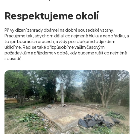
Respektujeme okolí
Při vyklízení zahrady dbáme i na dobré sousedské vztahy.
Pracujeme tak, abychom dělali co nejméně hluku a nepořádku, a
to i při bouracích pracech, a vždy po sobě před odjezdem
uklidíme. Rádi se také přizpůsobíme vašim časovým
požadavkům a přijedeme v době, kdy budeme rušit co nejméně
sousedů.