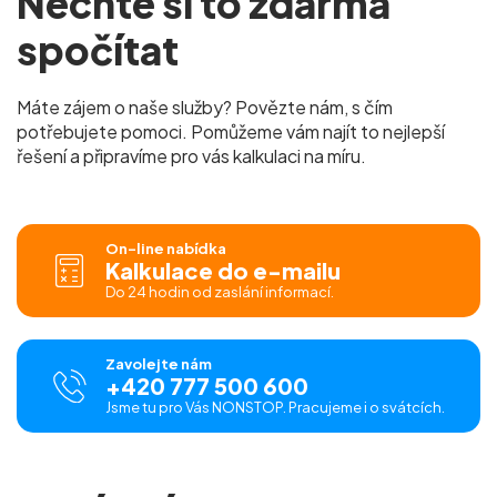
Nechte si to zdarma
spočítat
Máte zájem o naše služby? Povězte nám, s čím
potřebujete pomoci. Pomůžeme vám najít to nejlepší
řešení a připravíme pro vás kalkulaci na míru.
On-line nabídka
Kalkulace do e-mailu
Do 24 hodin od zaslání informací.
Zavolejte nám
+420 777 500 600
Jsme tu pro Vás NONSTOP. Pracujeme i o svátcích.