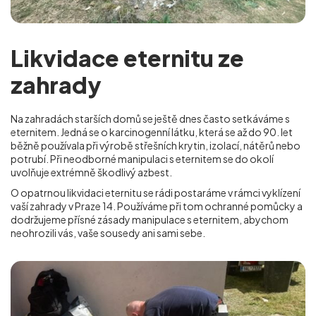
Likvidace eternitu ze
zahrady
Na zahradách starších domů se ještě dnes často setkáváme s
eternitem. Jedná se o karcinogenní látku, která se až do 90. let
běžně používala při výrobě střešních krytin, izolací, nátěrů nebo
potrubí. Při neodborné manipulaci s eternitem se do okolí
uvolňuje extrémně škodlivý azbest.
O opatrnou likvidaci eternitu se rádi postaráme v rámci vyklízení
vaší zahrady v Praze 14
. Používáme při tom ochranné pomůcky a
dodržujeme přísné zásady manipulace s eternitem, abychom
neohrozili vás, vaše sousedy ani sami sebe.