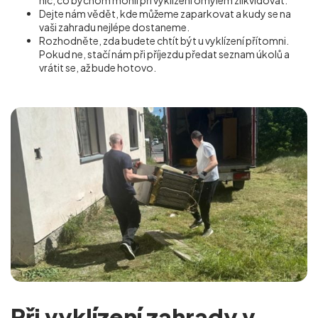
nic, co bychom mohli při vyklízení omylem zlikvidovat.
Dejte nám vědět, kde můžeme zaparkovat a kudy se na
vaši zahradu nejlépe dostaneme.
Rozhodněte, zda budete chtít být u vyklízení přítomni.
Pokud ne, stačí nám při příjezdu předat seznam úkolů a
vrátit se, až bude hotovo.
Při vyklízení zahrady v