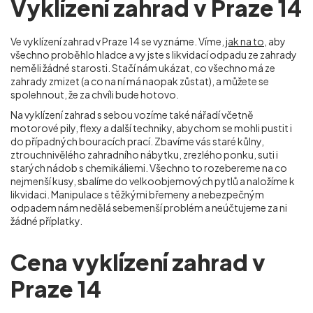
Vyklízení zahrad v Praze 14
Ve vyklízení zahrad v Praze 14
se vyznáme. Víme,
jak na to
, aby
všechno proběhlo hladce a vy jste s likvidací odpadu ze zahrady
neměli žádné starosti. Stačí nám ukázat, co všechno má ze
zahrady zmizet (a co na ní má naopak zůstat), a můžete se
spolehnout, že za chvíli bude hotovo.
Na vyklízení zahrad s sebou vozíme také nářadí včetně
motorové pily, flexy a další techniky, abychom se mohli pustit i
do případných bouracích prací. Zbavíme vás staré kůlny,
ztrouchnivělého zahradního nábytku, zrezlého ponku, suti i
starých nádob s chemikáliemi. Všechno to rozebereme na co
nejmenší kusy, sbalíme do velkoobjemových pytlů a naložíme k
likvidaci. Manipulace s těžkými břemeny a nebezpečným
odpadem nám nedělá sebemenší problém a neúčtujeme za ni
žádné příplatky.
Cena vyklízení zahrad v
Praze 14