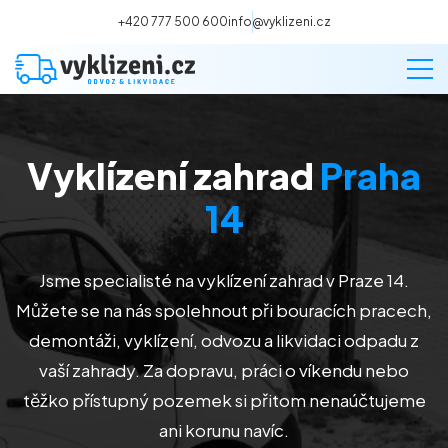
+420 777 500 600
info@vyklizeni.cz
Vyklízení zahrad
Praha
Vyklízení
14
Stěhování
Jsme specialisté na vyklízení zahrad v Praze 14
.
Malování
Můžete se na nás spolehnout při bouracích pracech,
demontáži, vyklízení, odvozu a likvidaci odpadu z
Deratizace a dezinsekce
vaší zahrady. Za dopravu, práci o víkendu nebo
těžko přístupný pozemek si přitom nenaúčtujeme
Úklid
ani korunu navíc.