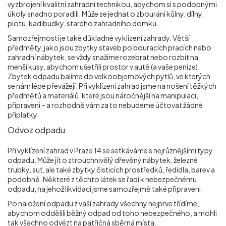
vyzbrojení kvalitní zahradní technikou, abychom si s podobnými
úkoly snadno poradili. Může se jednat o zbourání kůlny, dílny,
plotu, kadibudky, starého zahradního domku…
Samozřejmostí je také důkladné vyklizení zahrady. Větší
předměty, jako jsou zbytky staveb po bouracích pracích nebo
zahradní nábytek, se vždy snažíme rozebrat nebo rozbít na
menší kusy, abychom ušetřili prostor v autě (a vaše peníze).
Zbytek odpadu balíme do velkoobjemových pytlů, ve kterých
se nám lépe převážejí. Při vyklízení zahrad jsme na nošení těžkých
předmětů a materiálů, které jsou náročnější na manipulaci,
připraveni – a rozhodně vám za to nebudeme účtovat žádné
příplatky.
Odvoz odpadu
Při vyklízení zahrad v Praze 14
se setkáváme s nejrůznějšími typy
odpadu. Může jít o ztrouchnivělý dřevěný nábytek, železné
trubky, suť, ale také zbytky čisticích prostředků, ředidla, barev a
podobně. Některé z těchto látek se řadí k nebezpečnému
odpadu, na jehož likvidaci jsme samozřejmě také připraveni.
Po naložení odpadu z vaší zahrady všechny nejprve třídíme,
abychom oddělili běžný odpad od toho nebezpečného, a mohli
tak všechno odvézt na patřičná sběrná místa.