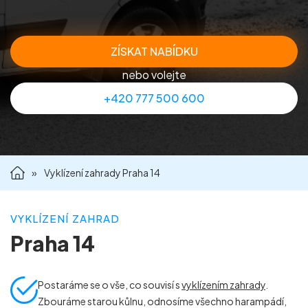
Příprava nemovitostí na prodej
ZÍSKAT NABÍDKU
Reference
nebo volejte
+420 777 500 600
Kontakt
»
Vyklízení zahrady Praha 14
VYKLÍZENÍ ZAHRAD
Praha 14
Postaráme se o vše, co souvisí s
vyklízením zahrady
.
Zbouráme starou kůlnu, odnosíme všechno harampádí,