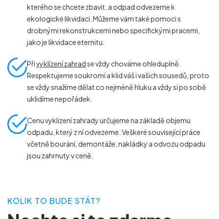
kterého se chcete zbavit, a odpad odvezeme k
ekologické likvidaci. Můžeme vám také pomoci s
drobnými rekonstrukcemi nebo specifickými pracemi,
jako je likvidace eternitu.
Při
vyklízení zahrad
se vždy chováme ohleduplně.
Respektujeme soukromí a klid váš i vašich sousedů, proto
se vždy snažíme dělat co nejméně hluku a vždy si po sobě
uklidíme nepořádek.
Cenu vyklizení zahrady určujeme na základě objemu
odpadu, který z ní odvezeme. Veškeré související práce
včetně bourání, demontáže, nakládky a odvozu odpadu
jsou zahrnuty v ceně.
KOLIK TO BUDE STÁT?