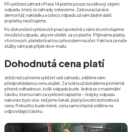
Při vyklízení zahrad v Praze 14
platíte pouze za celkový objem
odpadu, který ze zahrady odvezeme. Za bourací práce,
demontáž, nakládku a odvoz odpadu už vám žádné další
poplatky neúčtujeme.
Po dokončení vyklízecích prací společně s vámi zkontrolujeme
množství odpadu, abyste věděli, za co platíte. Přijímáme platby
v hotovosti, platební kartou i převodem na účet. Faktura za naše
služby vám pak přijde do e-mailu.
Dohodnutá cena platí
Ještě než začneme vyklízet vaši zahradu, sdělíme vám
předpokládanou cenu služeb. Za ta léta už dokážeme poměrně
přesně odhadnout, kolik odpadu bude. Jedná se o maximální
částku, kterou nám za vyklízení zaplatíte – i kdyby odpadu
nakonec bylo více, než jsme čekali, platí původní dohodnutá
cena. Pokud ho bude méně, cenu samozřejmě snížíme na
odpovídající částku.