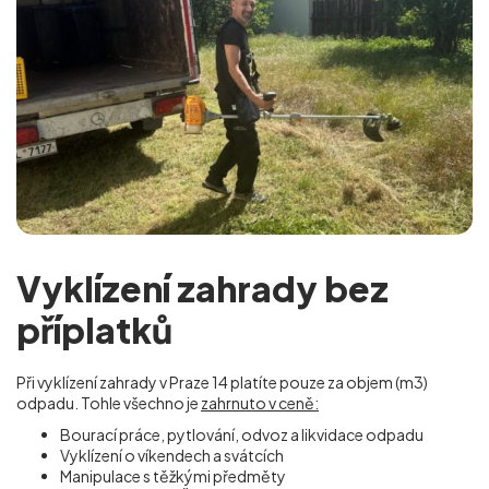
Vyklízení zahrady bez
příplatků
Při vyklízení zahrady v Praze 14
platíte pouze za objem (m
3
)
odpadu. Tohle všechno je
zahrnuto v ceně:
Bourací práce, pytlování, odvoz a likvidace odpadu
Vyklízení o víkendech a svátcích
Manipulace s těžkými předměty