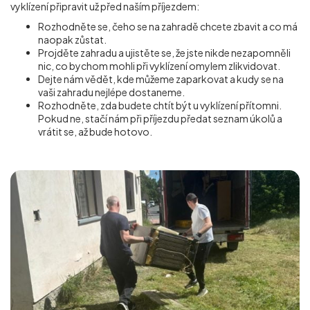
vyklízení připravit už před naším příjezdem:
Rozhodněte se, čeho se na zahradě chcete zbavit a co má
naopak zůstat.
Projděte zahradu a ujistěte se, že jste nikde nezapomněli
nic, co bychom mohli při vyklízení omylem zlikvidovat.
Dejte nám vědět, kde můžeme zaparkovat a kudy se na
vaši zahradu nejlépe dostaneme.
Rozhodněte, zda budete chtít být u vyklízení přítomni.
Pokud ne, stačí nám při příjezdu předat seznam úkolů a
vrátit se, až bude hotovo.