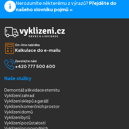
Nerozumíte některému z výrazů?
Přejděte do
našeho slovníku pojmů »
On-line nabídka
Kalkulace do e-mailu
Zavolejte nám
+420 777 500 600
Naše služby
Demontáž a likvidace eternitu
Vyklízení zahrad
Vyklízení sklepů a garáží
Vyklízení komerčních prostor
Vyklízení domů
Vyklízení bytů
Vyklízení pozůstalostí
Vyklízení
po povodních