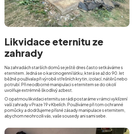
Likvidace eternitu ze
zahrady
Na zahradách starších domů se ještě dnes často setkáváme s
eternitem. Jedná se o karcinogenní látku, která se až do 90. let
běžně používala při výrobě střešních krytin, izolací, nátěrů nebo
potrubí. Při neodborné manipulaci s eternitem se do okolí
uvolňuje extrémně škodlivý azbest.
O opatrnou likvidaci eternitu se rádi postaráme v rámci vyklízení
vaší zahrady v Praze 19 v Kbelích
. Používáme při tom ochranné
pomůcky a dodržujeme přísné zásady manipulace s eternitem,
abychom neohrozili vás, vaše sousedy ani sami sebe.