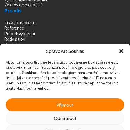
Zásady cookies (EU)
Pro vás
Získejte nabídku
Reference
Průběh vyklízení
Rady a tipy
Kontakt
Sledujte nás
Spravovat Souhlas
Abychom poskytli co nejlepší služby, používáme k ukládání a/nebo
přístupu k informacím o zařízení, technologie jako jsou soubory
cookies. Souhlas s těmito technologiemi nám umožní zpracovávat
údaje, jako je chování při procházení nebo jedinečná ID na tomto
webu. Nesouhlas nebo odvolání souhlasu může nepříznivě ovlivnit
© 2026 Vyklizeni.cz (
mapa stránek
)
určité vlastnosti a funkce.
Designed by
MEDIA ENERGY
Příjmout
Chráněno službou
reCAPTCHA
Ochrana soukromí
-
Smluvní podmínky
Odmítnout