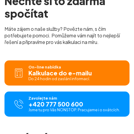
Nechte si to zdarma
spočítat
Máte zájem o naše služby? Povězte nám, s čím
potřebujete pomoci. Pomůžeme vám najít to nejlepší
řešení a připravíme pro vás kalkulaci na míru.
On-line nabídka
Kalkulace do e-mailu
Do 24 hodin od zaslání informací.
Zavolejte nám
+420 777 500 600
Jsme tu pro Vás NONSTOP. Pracujeme i o svátcích.