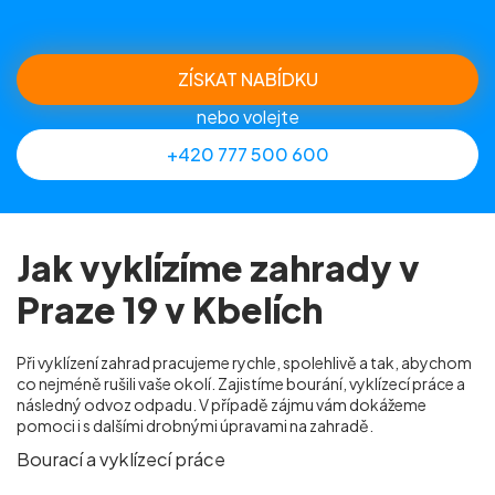
ZÍSKAT NABÍDKU
nebo volejte
+420 777 500 600
Jak vyklízíme zahrady v
Praze 19 v Kbelích
Při vyklízení zahrad pracujeme rychle, spolehlivě a tak, abychom
co nejméně rušili vaše okolí. Zajistíme bourání, vyklízecí práce a
následný odvoz odpadu. V případě zájmu vám dokážeme
pomoci i s dalšími drobnými úpravami na zahradě.
Bourací a vyklízecí práce