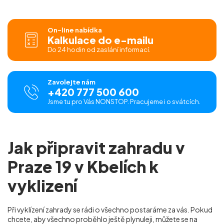
On-line nabídka
Kalkulace do e-mailu
Do 24 hodin od zaslání informací.
Zavolejte nám
+420 777 500 600
Jsme tu pro Vás NONSTOP. Pracujeme i o svátcích.
Jak připravit zahradu v
Praze 19 v Kbelích k
vyklizení
Při vyklízení zahrady se rádi o všechno postaráme za vás. Pokud
chcete, aby všechno proběhlo ještě plynuleji, můžete se na