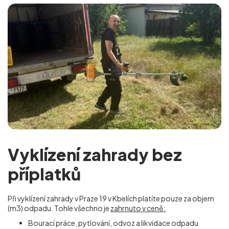
Vyklízení zahrady bez
příplatků
Při vyklízení zahrady v Praze 19 v Kbelích
platíte pouze za objem
(m
3
) odpadu. Tohle všechno je
zahrnuto v ceně:
Bourací práce, pytlování, odvoz a likvidace odpadu