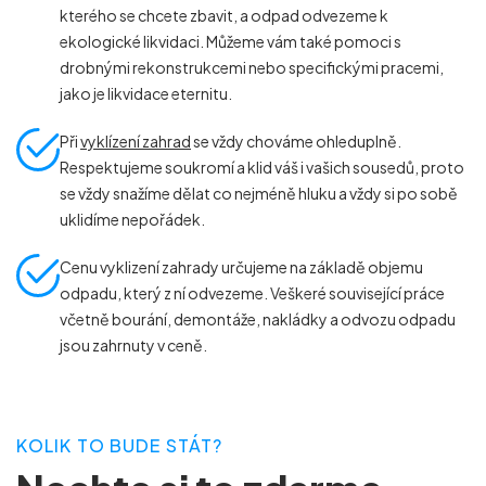
kterého se chcete zbavit, a odpad odvezeme k
ekologické likvidaci. Můžeme vám také pomoci s
drobnými rekonstrukcemi nebo specifickými pracemi,
jako je likvidace eternitu.
Při
vyklízení zahrad
se vždy chováme ohleduplně.
Respektujeme soukromí a klid váš i vašich sousedů, proto
se vždy snažíme dělat co nejméně hluku a vždy si po sobě
uklidíme nepořádek.
Cenu vyklizení zahrady určujeme na základě objemu
odpadu, který z ní odvezeme. Veškeré související práce
včetně bourání, demontáže, nakládky a odvozu odpadu
jsou zahrnuty v ceně.
KOLIK TO BUDE STÁT?