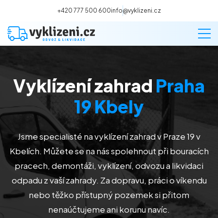
+420 777 500 600
info@vyklizeni.cz
Vyklízení zahrad
Praha
Vyklízení
19 Kbely
Stěhování
Jsme specialisté na vyklízení zahrad v Praze 19 v
Malování
Kbelích
. Můžete se na nás spolehnout při bouracích
pracech, demontáži, vyklízení, odvozu a likvidaci
Deratizace a dezinsekce
odpadu z vaší zahrady. Za dopravu, práci o víkendu
nebo těžko přístupný pozemek si přitom
Úklid
nenaúčtujeme ani korunu navíc.