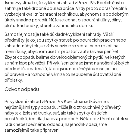
Jsme zvyklí na to, že vyklízení zahrad v Praze 19 v Kbelích
často
zahrnuje také drobné bourací práce. Vždy proto dorazíme plně
vyzbrojení kvalitní zahradní technikou, abychom si s podobnými
úkoly snadno poradili. Může se jednat o zbourání kůlny, dílny,
plotu, kadibudky, starého zahradního domku…
Samozřejmostí je také důkladné vyklizení zahrady. Větší
předměty, jako jsou zbytky staveb po bouracích pracích nebo
zahradní nábytek, se vždy snažíme rozebrat nebo rozbít na
menší kusy, abychom ušetřili prostor v autě (a vaše peníze).
Zbytek odpadu balíme do velkoobjemových pytlů, ve kterých
se nám lépe převážejí. Při vyklízení zahrad jsme na nošení těžkých
předmětů a materiálů, které jsou náročnější na manipulaci,
připraveni – a rozhodně vám za to nebudeme účtovat žádné
příplatky.
Odvoz odpadu
Při vyklízení zahrad v Praze 19 v Kbelích
se setkáváme s
nejrůznějšími typy odpadu. Může jít o ztrouchnivělý dřevěný
nábytek, železné trubky, suť, ale také zbytky čisticích
prostředků, ředidla, barev a podobně. Některé z těchto látek se
řadí k nebezpečnému odpadu, na jehož likvidaci jsme
samozřejmě také připraveni.