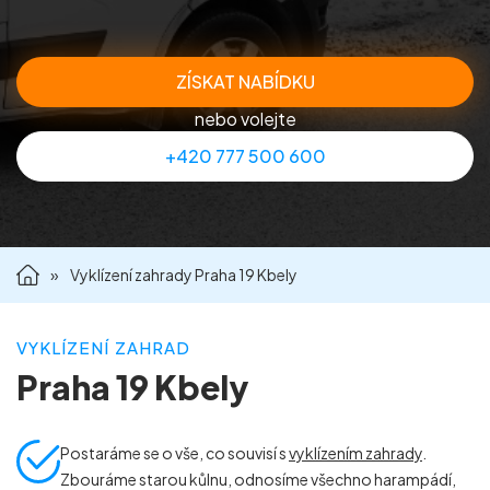
Příprava nemovitostí na prodej
ZÍSKAT NABÍDKU
Reference
nebo volejte
+420 777 500 600
Kontakt
»
Vyklízení zahrady Praha 19 Kbely
VYKLÍZENÍ ZAHRAD
Praha 19 Kbely
Postaráme se o vše, co souvisí s
vyklízením zahrady
.
Zbouráme starou kůlnu, odnosíme všechno harampádí,