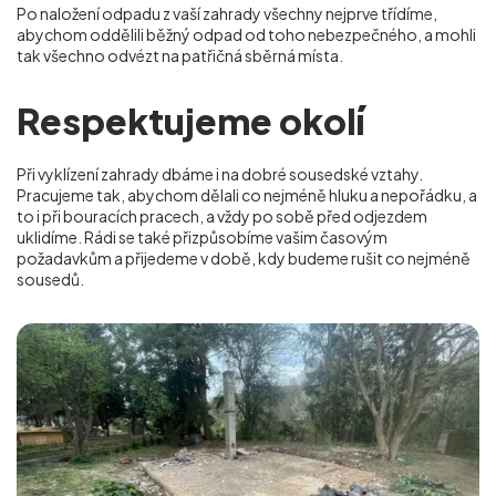
Po naložení odpadu z vaší zahrady všechny nejprve třídíme,
abychom oddělili běžný odpad od toho nebezpečného, a mohli
tak všechno odvézt na patřičná sběrná místa.
Respektujeme okolí
Při vyklízení zahrady dbáme i na dobré sousedské vztahy.
Pracujeme tak, abychom dělali co nejméně hluku a nepořádku, a
to i při bouracích pracech, a vždy po sobě před odjezdem
uklidíme. Rádi se také přizpůsobíme vašim časovým
požadavkům a přijedeme v době, kdy budeme rušit co nejméně
sousedů.