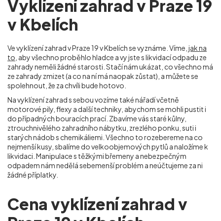
Vyklízení zahrad v Praze 19
v Kbelích
Ve vyklízení zahrad v Praze 19 v Kbelích
se vyznáme. Víme,
jak na
to
, aby všechno proběhlo hladce a vy jste s likvidací odpadu ze
zahrady neměli žádné starosti. Stačí nám ukázat, co všechno má
ze zahrady zmizet (a co na ní má naopak zůstat), a můžete se
spolehnout, že za chvíli bude hotovo.
Na vyklízení zahrad s sebou vozíme také nářadí včetně
motorové pily, flexy a další techniky, abychom se mohli pustit i
do případných bouracích prací. Zbavíme vás staré kůlny,
ztrouchnivělého zahradního nábytku, zrezlého ponku, suti i
starých nádob s chemikáliemi. Všechno to rozebereme na co
nejmenší kusy, sbalíme do velkoobjemových pytlů a naložíme k
likvidaci. Manipulace s těžkými břemeny a nebezpečným
odpadem nám nedělá sebemenší problém a neúčtujeme za ni
žádné příplatky.
Cena vyklízení zahrad v