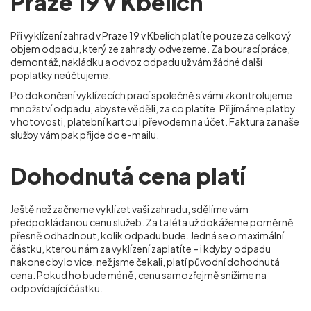
Praze 19 v Kbelích
Při vyklízení zahrad v Praze 19 v Kbelích
platíte pouze za celkový
objem odpadu, který ze zahrady odvezeme. Za bourací práce,
demontáž, nakládku a odvoz odpadu už vám žádné další
poplatky neúčtujeme.
Po dokončení vyklízecích prací společně s vámi zkontrolujeme
množství odpadu, abyste věděli, za co platíte. Přijímáme platby
v hotovosti, platební kartou i převodem na účet. Faktura za naše
služby vám pak přijde do e-mailu.
Dohodnutá cena platí
Ještě než začneme vyklízet vaši zahradu, sdělíme vám
předpokládanou cenu služeb. Za ta léta už dokážeme poměrně
přesně odhadnout, kolik odpadu bude. Jedná se o maximální
částku, kterou nám za vyklízení zaplatíte – i kdyby odpadu
nakonec bylo více, než jsme čekali, platí původní dohodnutá
cena. Pokud ho bude méně, cenu samozřejmě snížíme na
odpovídající částku.