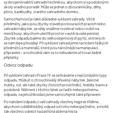
vyzbrojení kvalitní zahradní technikou, abychom si s podobnými
úkoly snadno poradili. Může se jednat o zbourání kůlny, dílny,
plotu, kadibudky, starého zahradního domku…
Samozřejmostí je také důkladné vyklizení zahrady. Větší
předměty, jako jsou zbytky staveb po bouracích pracích nebo
zahradní nábytek, se vždy snažíme rozebrat nebo rozbít na
menší kusy, abychom ušetřili prostor v autě (a vaše peníze).
Zbytek odpadu balíme do velkoobjemových pytlů, ve kterých
se nám lépe převážejí. Při vyklízení zahrad jsme na nošení těžkých
předmětů a materiálů, které jsou náročnější na manipulaci,
připraveni – a rozhodně vám za to nebudeme účtovat žádné
příplatky.
Odvoz odpadu
Při vyklízení zahrad v Praze 19
se setkáváme s nejrůznějšími typy
odpadu. Může jít o ztrouchnivělý dřevěný nábytek, železné
trubky, suť, ale také zbytky čisticích prostředků, ředidla, barev a
podobně. Některé z těchto látek se řadí k nebezpečnému
odpadu, na jehož likvidaci jsme samozřejmě také připraveni.
Po naložení odpadu z vaší zahrady všechny nejprve třídíme,
abychom oddělili běžný odpad od toho nebezpečného, a mohli
tak všechno odvézt na patřičná sběrná místa.