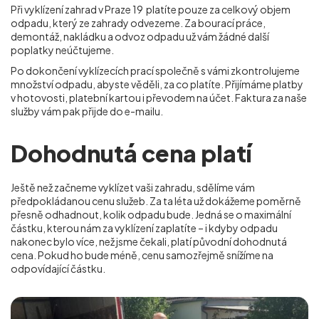
Při vyklízení zahrad v Praze 19
platíte pouze za celkový objem
odpadu, který ze zahrady odvezeme. Za bourací práce,
demontáž, nakládku a odvoz odpadu už vám žádné další
poplatky neúčtujeme.
Po dokončení vyklízecích prací společně s vámi zkontrolujeme
množství odpadu, abyste věděli, za co platíte. Přijímáme platby
v hotovosti, platební kartou i převodem na účet. Faktura za naše
služby vám pak přijde do e-mailu.
Dohodnutá cena platí
Ještě než začneme vyklízet vaši zahradu, sdělíme vám
předpokládanou cenu služeb. Za ta léta už dokážeme poměrně
přesně odhadnout, kolik odpadu bude. Jedná se o maximální
částku, kterou nám za vyklízení zaplatíte – i kdyby odpadu
nakonec bylo více, než jsme čekali, platí původní dohodnutá
cena. Pokud ho bude méně, cenu samozřejmě snížíme na
odpovídající částku.