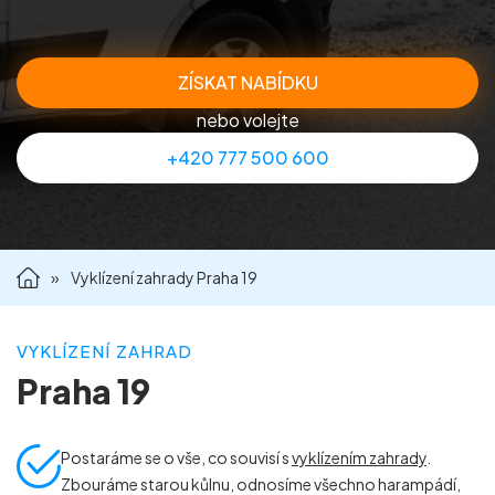
Příprava nemovitostí na prodej
ZÍSKAT NABÍDKU
Reference
nebo volejte
+420 777 500 600
Kontakt
»
Vyklízení zahrady Praha 19
VYKLÍZENÍ ZAHRAD
Praha 19
Postaráme se o vše, co souvisí s
vyklízením zahrady
.
Zbouráme starou kůlnu, odnosíme všechno harampádí,