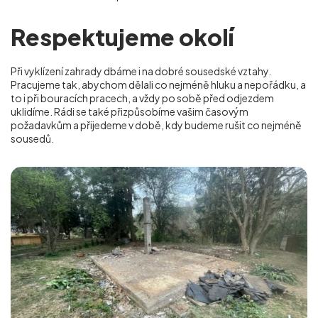
Respektujeme okolí
Při vyklízení zahrady dbáme i na dobré sousedské vztahy.
Pracujeme tak, abychom dělali co nejméně hluku a nepořádku, a
to i při bouracích pracech, a vždy po sobě před odjezdem
uklidíme. Rádi se také přizpůsobíme vašim časovým
požadavkům a přijedeme v době, kdy budeme rušit co nejméně
sousedů.