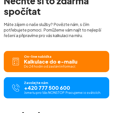
Nechte si to zdarma
spočítat
Máte zájem o naše služby? Povězte nám, s čím
potřebujete pomoci. Pomůžeme vám najít to nejlepší
řešení a připravíme pro vás kalkulaci na míru.
On-line nabídka
Kalkulace do e-mailu
Do 24 hodin od zaslání informací.
Zavolejte nám
+420 777 500 600
Jsme tu pro Vás NONSTOP. Pracujeme i o svátcích.