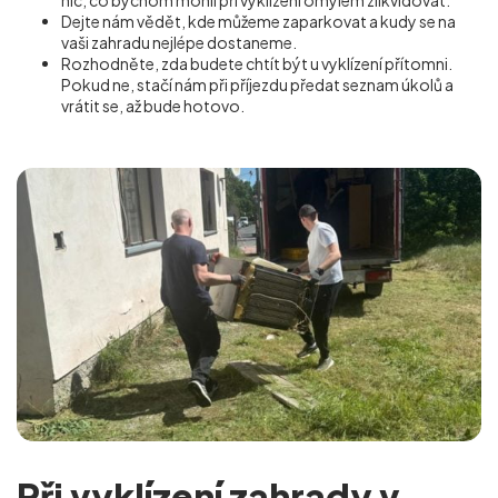
nic, co bychom mohli při vyklízení omylem zlikvidovat.
Dejte nám vědět, kde můžeme zaparkovat a kudy se na
vaši zahradu nejlépe dostaneme.
Rozhodněte, zda budete chtít být u vyklízení přítomni.
Pokud ne, stačí nám při příjezdu předat seznam úkolů a
vrátit se, až bude hotovo.
Při vyklízení zahrady v