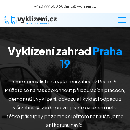
+420 777 500 600
info@vyklizeni.cz
Vyklízení zahrad
Praha
Vyklízení
19
Stěhování
Jsme specialisté na vyklízení zahrad v Praze 19
.
Malování
Můžete se na nás spolehnout při bouracích pracech,
demontáži, vyklízení, odvozu a likvidaci odpadu z
Deratizace a dezinsekce
vaší zahrady. Za dopravu, práci o víkendu nebo
těžko přístupný pozemek si přitom nenaúčtujeme
Úklid
ani korunu navíc.