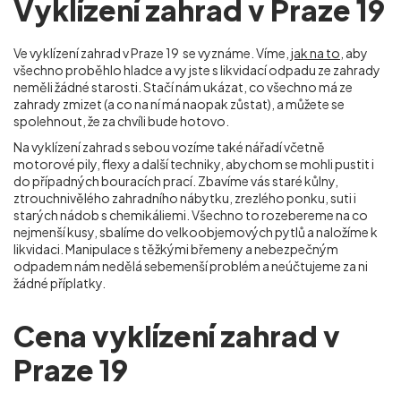
Vyklízení zahrad v Praze 19
Ve vyklízení zahrad v Praze 19
se vyznáme. Víme,
jak na to
, aby
všechno proběhlo hladce a vy jste s likvidací odpadu ze zahrady
neměli žádné starosti. Stačí nám ukázat, co všechno má ze
zahrady zmizet (a co na ní má naopak zůstat), a můžete se
spolehnout, že za chvíli bude hotovo.
Na vyklízení zahrad s sebou vozíme také nářadí včetně
motorové pily, flexy a další techniky, abychom se mohli pustit i
do případných bouracích prací. Zbavíme vás staré kůlny,
ztrouchnivělého zahradního nábytku, zrezlého ponku, suti i
starých nádob s chemikáliemi. Všechno to rozebereme na co
nejmenší kusy, sbalíme do velkoobjemových pytlů a naložíme k
likvidaci. Manipulace s těžkými břemeny a nebezpečným
odpadem nám nedělá sebemenší problém a neúčtujeme za ni
žádné příplatky.
Cena vyklízení zahrad v
Praze 19