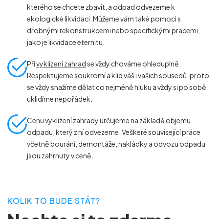
kterého se chcete zbavit, a odpad odvezeme k
ekologické likvidaci. Můžeme vám také pomoci s
drobnými rekonstrukcemi nebo specifickými pracemi,
jako je likvidace eternitu.
Při
vyklízení zahrad
se vždy chováme ohleduplně.
Respektujeme soukromí a klid váš i vašich sousedů, proto
se vždy snažíme dělat co nejméně hluku a vždy si po sobě
uklidíme nepořádek.
Cenu vyklizení zahrady určujeme na základě objemu
odpadu, který z ní odvezeme. Veškeré související práce
včetně bourání, demontáže, nakládky a odvozu odpadu
jsou zahrnuty v ceně.
KOLIK TO BUDE STÁT?