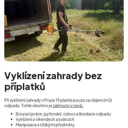
Vyklízení zahrady bez
příplatků
Při vyklízení zahrady v Praze 19
platíte pouze za objem (m
3
)
odpadu. Tohle všechno je
zahrnuto v ceně:
Bourací práce, pytlování, odvoz a likvidace odpadu
Vyklízení o víkendech a svátcích
Manipulace s těžkými předměty