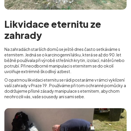
Likvidace eternitu ze
zahrady
Na zahradách starších domů se ještě dnes často setkáváme s
eternitem. Jedná se o karcinogenní látku, která se až do 90. let
běžně používala při výrobě střešních krytin, izolací, nátěrů nebo
potrubí. Při neodborné manipulaci s eternitem se do okolí
uvolňuje extrémně škodlivý azbest.
O opatrnou likvidaci eternitu se rádi postaráme v rámci vyklízení
vaší zahrady v Praze 19
. Používáme při tom ochranné pomůcky a
dodržujeme přísné zásady manipulace s eternitem, abychom
neohrozili vás, vaše sousedy ani sami sebe.