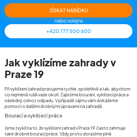
ZÍSKAT NABÍDKU
nebo volejte
+420 777 500 600
Jak vyklízíme zahrady v
Praze 19
Při vyklízení zahrad pracujeme rychle, spolehlivě a tak, abychom
co nejméně rušili vaše okolí. Zajistíme bourání, vyklízecí práce a
následný odvoz odpadu. V případě zájmu vám dokážeme
pomoci i s dalšími drobnými úpravami na zahradě.
Bourací a vyklízecí práce
Jsme zvyklí na to, že vyklízení zahrad v Praze 19
často zahrnuje
také drobné bourací práce. Vždy proto dorazíme plně