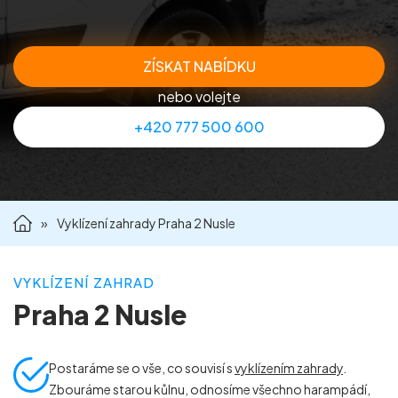
Příprava nemovitostí na prodej
ZÍSKAT NABÍDKU
Reference
nebo volejte
+420 777 500 600
Kontakt
»
Vyklízení zahrady Praha 2 Nusle
VYKLÍZENÍ ZAHRAD
Praha 2 Nusle
Postaráme se o vše, co souvisí s
vyklízením zahrady
.
Zbouráme starou kůlnu, odnosíme všechno harampádí,