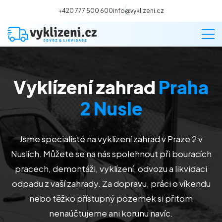
+420 777 500 600
info@vyklizeni.cz
Vyklízení zahrad
Praha
Vyklízení
2 Nusle
Stěhování
Jsme specialisté na vyklízení zahrad v Praze 2 v
Malování
Nuslích
. Můžete se na nás spolehnout při bouracích
pracech, demontáži, vyklízení, odvozu a likvidaci
Deratizace a dezinsekce
odpadu z vaší zahrady. Za dopravu, práci o víkendu
nebo těžko přístupný pozemek si přitom
Úklid
nenaúčtujeme ani korunu navíc.