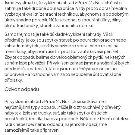
Jsme zvyklí na to, že vyklízení zahrad v Praze 2 v Nuslích
často
zahrnuje také drobné bourací práce. Vždy proto dorazíme plně
vyzbrojení kvalitní zahradní technikou, abychom si s podobnými
úkoly snadno poradili. Může se jednat o zbourání kůlny, dílny,
plotu, kadibudky, starého zahradního domku…
Samozřejmostí je také důkladné vyklizení zahrady. Větší
předměty, jako jsou zbytky staveb po bouracích pracích nebo
zahradní nábytek, se vždy snažíme rozebrat nebo rozbít na
menší kusy, abychom ušetřili prostor v autě (a vaše peníze).
Zbytek odpadu balíme do velkoobjemových pytlů, ve kterých
se nám lépe převážejí. Při vyklízení zahrad jsme na nošení těžkých
předmětů a materiálů, které jsou náročnější na manipulaci,
připraveni – a rozhodně vám za to nebudeme účtovat žádné
příplatky.
Odvoz odpadu
Při vyklízení zahrad v Praze 2 v Nuslích
se setkáváme s
nejrůznějšími typy odpadu. Může jít o ztrouchnivělý dřevěný
nábytek, železné trubky, suť, ale také zbytky čisticích
prostředků, ředidla, barev a podobně. Některé z těchto látek se
řadí k nebezpečnému odpadu, na jehož likvidaci jsme
samozřejmě také připraveni.