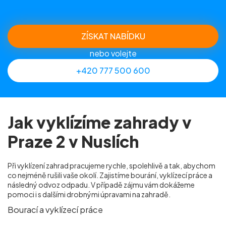
ZÍSKAT NABÍDKU
nebo volejte
+420 777 500 600
Jak vyklízíme zahrady v
Praze 2 v Nuslích
Při vyklízení zahrad pracujeme rychle, spolehlivě a tak, abychom
co nejméně rušili vaše okolí. Zajistíme bourání, vyklízecí práce a
následný odvoz odpadu. V případě zájmu vám dokážeme
pomoci i s dalšími drobnými úpravami na zahradě.
Bourací a vyklízecí práce