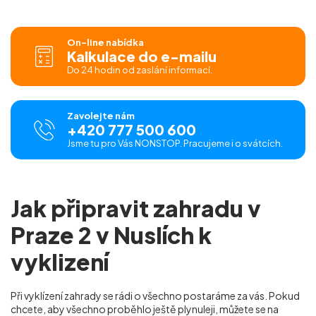
On-line nabídka
Kalkulace do e-mailu
Do 24 hodin od zaslání informací.
Zavolejte nám
+420 777 500 600
Jsme tu pro Vás NONSTOP. Pracujeme i o svátcích.
Jak připravit zahradu v
Praze 2 v Nuslích k
vyklizení
Při vyklízení zahrady se rádi o všechno postaráme za vás. Pokud
chcete, aby všechno proběhlo ještě plynuleji, můžete se na