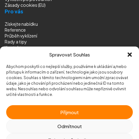
Zásady cookies (EU)
Pro vás
Získejte nabídku
Reference
Průběh vyklízení
Rady a tipy
Kontakt
Sledujte nás
Spravovat Souhlas
Abychom poskytli co nejlepší služby, používáme k ukládání a/nebo
přístupu k informacím o zařízení, technologie jako jsou soubory
cookies. Souhlas s těmito technologiemi nám umožní zpracovávat
údaje, jako je chování při procházení nebo jedinečná ID na tomto
webu. Nesouhlas nebo odvolání souhlasu může nepříznivě ovlivnit
© 2026 Vyklizeni.cz (
mapa stránek
)
určité vlastnosti a funkce.
Designed by
MEDIA ENERGY
Příjmout
Chráněno službou
reCAPTCHA
Ochrana soukromí
-
Smluvní podmínky
Odmítnout