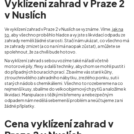
Vyklízení zahrad v Praze 2
v Nuslích
Ve vyklízení zahrad v Praze 2 v Nuslích
se vyznáme. Víme,
jak na
to
, aby všechno proběhlo hladce a vy jste s likvidací odpadu ze
zahrady neměli žádné starosti. Stačí nám ukázat, co všechno má
ze zahrady zmizet (a co na ní má naopak zůstat), a můžete se
spolehnout, že za chvíli bude hotovo.
Na vyklízení zahrad s sebou vozíme také nářadí včetně
motorové pily, flexy a další techniky, abychom se mohli pustit i
do případných bouracích prací. Zbavíme vás staré kůlny,
ztrouchnivělého zahradního nábytku, zrezlého ponku, suti i
starých nádob s chemikáliemi. Všechno to rozebereme na co
nejmenší kusy, sbalíme do velkoobjemových pytlů a naložíme k
likvidaci. Manipulace s těžkými břemeny a nebezpečným
odpadem nám nedělá sebemenší problém a neúčtujeme za ni
žádné příplatky.
Cena vyklízení zahrad v