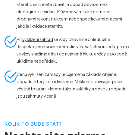
kterého se chcete zbavit, a odpad odvezeme k
ekologické likvidaci. Můžeme vám také pomoci s
drobnými rekonstrukcemi nebo specifickými pracemi,
jako je likvidace eternitu.
Při
vyklízení zahrad
se vždy chováme ohleduplně.
Respektujeme soukromí a klid váš i vašich sousedů, proto
se vždy snažíme dělat co nejméně hluku a vždy si po sobě
uklidíme nepořádek.
Cenu vyklizení zahrady určujeme na základě objemu
odpadu, který z ní odvezeme. Veškeré související práce
včetně bourání, demontáže, nakládky a odvozu odpadu
jsou zahrnuty v ceně.
KOLIK TO BUDE STÁT?