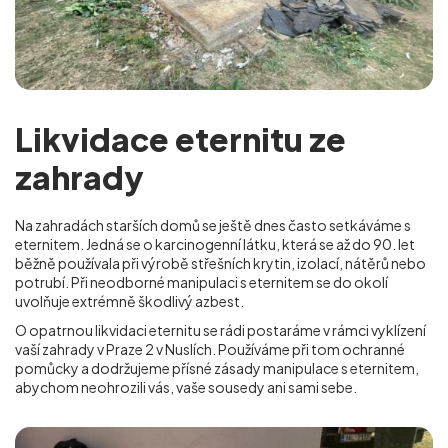
Likvidace eternitu ze
zahrady
Na zahradách starších domů se ještě dnes často setkáváme s
eternitem. Jedná se o karcinogenní látku, která se až do 90. let
běžně používala při výrobě střešních krytin, izolací, nátěrů nebo
potrubí. Při neodborné manipulaci s eternitem se do okolí
uvolňuje extrémně škodlivý azbest.
O opatrnou likvidaci eternitu se rádi postaráme v rámci vyklízení
vaší zahrady v Praze 2 v Nuslích
. Používáme při tom ochranné
pomůcky a dodržujeme přísné zásady manipulace s eternitem,
abychom neohrozili vás, vaše sousedy ani sami sebe.