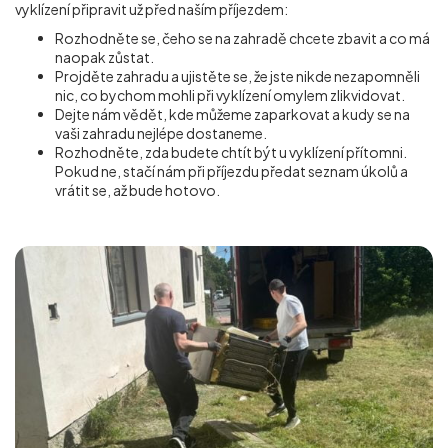
vyklízení připravit už před naším příjezdem:
Rozhodněte se, čeho se na zahradě chcete zbavit a co má
naopak zůstat.
Projděte zahradu a ujistěte se, že jste nikde nezapomněli
nic, co bychom mohli při vyklízení omylem zlikvidovat.
Dejte nám vědět, kde můžeme zaparkovat a kudy se na
vaši zahradu nejlépe dostaneme.
Rozhodněte, zda budete chtít být u vyklízení přítomni.
Pokud ne, stačí nám při příjezdu předat seznam úkolů a
vrátit se, až bude hotovo.