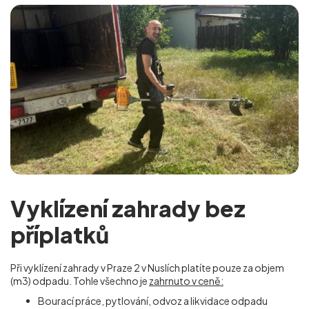
Vyklízení zahrady bez
příplatků
Při vyklízení zahrady v Praze 2 v Nuslích
platíte pouze za objem
(m
3
) odpadu. Tohle všechno je
zahrnuto v ceně:
Bourací práce, pytlování, odvoz a likvidace odpadu