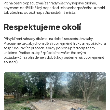
Po naložení odpadu z vaší zahrady všechny nejprve třídíme,
abychom oddělili běžný odpad od toho nebezpečného, a mohli
tak všechno odvézt na patřičná sběrná místa.
Respektujeme okolí
Při vyklízení zahrady dbáme i na dobré sousedské vztahy.
Pracujeme tak, abychom dělali co nejméně hluku a nepořádku, a
to i při bouracích pracech, a vždy po sobě před odjezdem
uklidíme. Rádi se také přizpůsobíme vašim časovým
požadavkům a přijedeme v době, kdy budeme rušit co nejméně
sousedů.