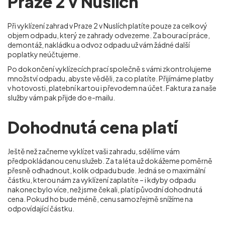
Praze 2 v Nuslích
Při vyklízení zahrad v Praze 2 v Nuslích
platíte pouze za celkový
objem odpadu, který ze zahrady odvezeme. Za bourací práce,
demontáž, nakládku a odvoz odpadu už vám žádné další
poplatky neúčtujeme.
Po dokončení vyklízecích prací společně s vámi zkontrolujeme
množství odpadu, abyste věděli, za co platíte. Přijímáme platby
v hotovosti, platební kartou i převodem na účet. Faktura za naše
služby vám pak přijde do e-mailu.
Dohodnutá cena platí
Ještě než začneme vyklízet vaši zahradu, sdělíme vám
předpokládanou cenu služeb. Za ta léta už dokážeme poměrně
přesně odhadnout, kolik odpadu bude. Jedná se o maximální
částku, kterou nám za vyklízení zaplatíte – i kdyby odpadu
nakonec bylo více, než jsme čekali, platí původní dohodnutá
cena. Pokud ho bude méně, cenu samozřejmě snížíme na
odpovídající částku.