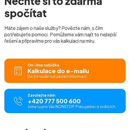
Nechte si to zdarma
spočítat
Máte zájem o naše služby? Povězte nám, s čím
potřebujete pomoci. Pomůžeme vám najít to nejlepší
řešení a připravíme pro vás kalkulaci na míru.
On-line nabídka
Kalkulace do e-mailu
Do 24 hodin od zaslání informací.
Zavolejte nám
+420 777 500 600
Jsme tu pro Vás NONSTOP. Pracujeme i o svátcích.