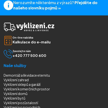
Nerozumíte některému z výrazů?
Přejděte do
našeho slovníku pojmů »
On-line nabídka
Kalkulace do e-mailu
Zavolejte nám
+420 777 500 600
Naše služby
Demontáž a likvidace eternitu
Vyklízení zahrad
Vyklízení sklepů a garáží
Vyklízení komerčních prostor
Vyklízení domů
Vyklízení bytů
Vyklízení pozůstalostí
Vyklízení
po povodních