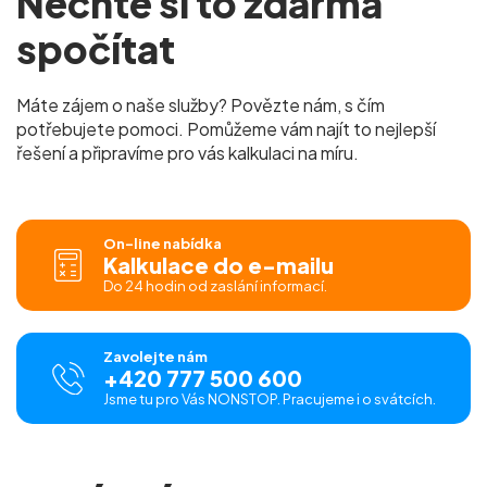
Nechte si to zdarma
spočítat
Máte zájem o naše služby? Povězte nám, s čím
potřebujete pomoci. Pomůžeme vám najít to nejlepší
řešení a připravíme pro vás kalkulaci na míru.
On-line nabídka
Kalkulace do e-mailu
Do 24 hodin od zaslání informací.
Zavolejte nám
+420 777 500 600
Jsme tu pro Vás NONSTOP. Pracujeme i o svátcích.