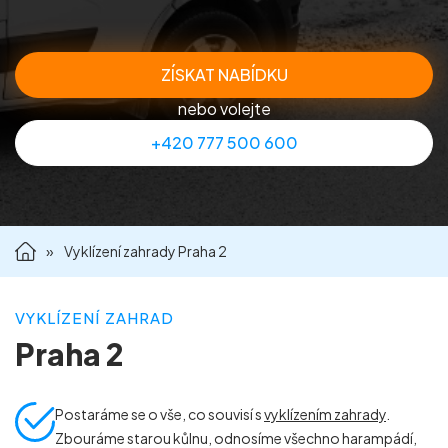
Příprava nemovitostí na prodej
ZÍSKAT NABÍDKU
Reference
nebo volejte
+420 777 500 600
Kontakt
»
Vyklízení zahrady Praha 2
VYKLÍZENÍ ZAHRAD
Praha 2
Postaráme se o vše, co souvisí s
vyklízením zahrady
.
Zbouráme starou kůlnu, odnosíme všechno harampádí,