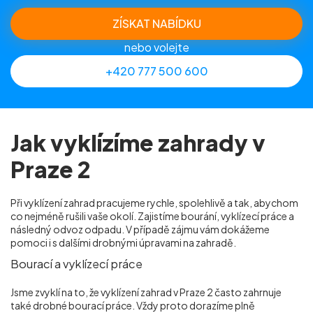
ZÍSKAT NABÍDKU
nebo volejte
+420 777 500 600
Jak vyklízíme zahrady v
Praze 2
Při vyklízení zahrad pracujeme rychle, spolehlivě a tak, abychom
co nejméně rušili vaše okolí. Zajistíme bourání, vyklízecí práce a
následný odvoz odpadu. V případě zájmu vám dokážeme
pomoci i s dalšími drobnými úpravami na zahradě.
Bourací a vyklízecí práce
Jsme zvyklí na to, že vyklízení zahrad v Praze 2
často zahrnuje
také drobné bourací práce. Vždy proto dorazíme plně