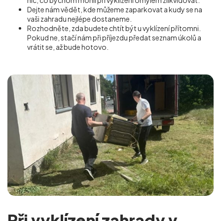
nic, co bychom mohli při vyklízení omylem zlikvidovat.
Dejte nám vědět, kde můžeme zaparkovat a kudy se na
vaši zahradu nejlépe dostaneme.
Rozhodněte, zda budete chtít být u vyklízení přítomni.
Pokud ne, stačí nám při příjezdu předat seznam úkolů a
vrátit se, až bude hotovo.
Při vyklízení zahrady v