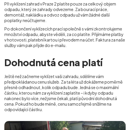
Při vyklízení zahrad v Praze 2
platíte pouze za celkový objem
odpadu, který ze zahrady odvezeme. Za bourací práce,
demontáž, nakládku a odvoz odpadu už vám žádné další
poplatky neúčtujeme.
Po dokončení vyklízecích prací společně s vámi zkontrolujeme
množství odpadu, abyste věděli, za co platíte. Přijímáme platby
v hotovosti, platební kartou i převodem na účet. Faktura za naše
služby vám pak přijde do e-mailu.
Dohodnutá cena platí
Ještě než začneme vyklízet vaši zahradu, sdělíme vám
předpokládanou cenu služeb. Za ta léta už dokážeme poměrně
přesně odhadnout, kolik odpadu bude. Jedná se o maximální
částku, kterou nám za vyklízení zaplatíte – i kdyby odpadu
nakonec bylo více, než jsme čekali, platí původní dohodnutá
cena. Pokud ho bude méně, cenu samozřejmě snížíme na
odpovídající částku.