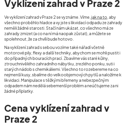
Vyklízení zahrad v Praze 2
Ve vyklízení zahrad v Praze 2
se vyznáme. Víme,
jak na to
, aby
všechno proběhlo hladce a vy jste s likvidací odpadu ze zahrady
neměli žádné starosti. Stačí nám ukázat, co všechno má ze
zahrady zmizet (a co na ní má naopak zůstat), a můžete se
spolehnout, že za chvíli bude hotovo.
Na vyklízení zahrad s sebou vozíme také nářadí včetně
motorové pily, flexy a další techniky, abychom se mohli pustit i
do případných bouracích prací. Zbavíme vás staré kůlny,
ztrouchnivělého zahradního nábytku, zrezlého ponku, suti i
starých nádob s chemikáliemi. Všechno to rozebereme na co
nejmenší kusy, sbalíme do velkoobjemových pytlů a naložíme k
likvidaci. Manipulace s těžkými břemeny a nebezpečným
odpadem nám nedělá sebemenší problém a neúčtujeme za ni
žádné příplatky.
Cena vyklízení zahrad v
Praze 2