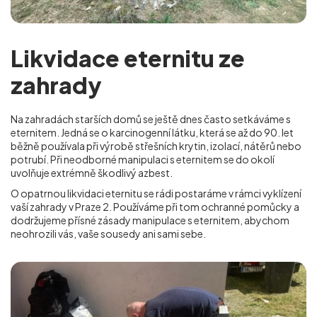
Likvidace eternitu ze
zahrady
Na zahradách starších domů se ještě dnes často setkáváme s
eternitem. Jedná se o karcinogenní látku, která se až do 90. let
běžně používala při výrobě střešních krytin, izolací, nátěrů nebo
potrubí. Při neodborné manipulaci s eternitem se do okolí
uvolňuje extrémně škodlivý azbest.
O opatrnou likvidaci eternitu se rádi postaráme v rámci vyklízení
vaší zahrady v Praze 2
. Používáme při tom ochranné pomůcky a
dodržujeme přísné zásady manipulace s eternitem, abychom
neohrozili vás, vaše sousedy ani sami sebe.