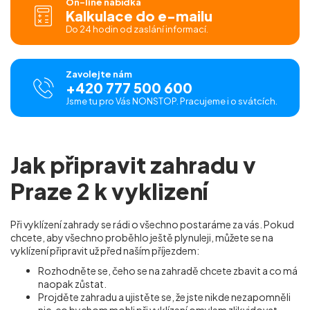
On-line nabídka
Kalkulace do e-mailu
Do 24 hodin od zaslání informací.
Zavolejte nám
+420 777 500 600
Jsme tu pro Vás NONSTOP. Pracujeme i o svátcích.
Jak připravit zahradu v
Praze 2 k vyklizení
Při vyklízení zahrady se rádi o všechno postaráme za vás. Pokud
chcete, aby všechno proběhlo ještě plynuleji, můžete se na
vyklízení připravit už před naším příjezdem:
Rozhodněte se, čeho se na zahradě chcete zbavit a co má
naopak zůstat.
Projděte zahradu a ujistěte se, že jste nikde nezapomněli