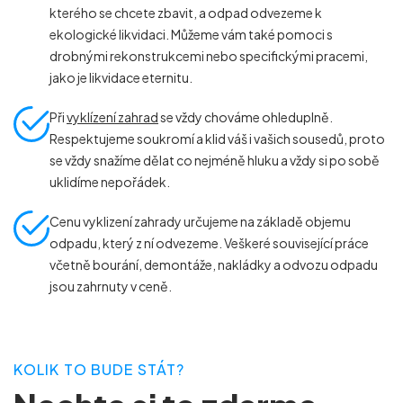
kterého se chcete zbavit, a odpad odvezeme k
ekologické likvidaci. Můžeme vám také pomoci s
drobnými rekonstrukcemi nebo specifickými pracemi,
jako je likvidace eternitu.
Při
vyklízení zahrad
se vždy chováme ohleduplně.
Respektujeme soukromí a klid váš i vašich sousedů, proto
se vždy snažíme dělat co nejméně hluku a vždy si po sobě
uklidíme nepořádek.
Cenu vyklizení zahrady určujeme na základě objemu
odpadu, který z ní odvezeme. Veškeré související práce
včetně bourání, demontáže, nakládky a odvozu odpadu
jsou zahrnuty v ceně.
KOLIK TO BUDE STÁT?