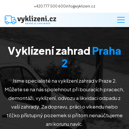
+420 777 500 600
info@vyklizeni.cz
Vyklízení zahrad
Praha
Vyklízení
2
Stěhování
Jsme specialisté na vyklízení zahrad v Praze 2
.
Malování
Můžete se na nás spolehnout při bouracích pracech,
demontáži, vyklízení, odvozu a likvidaci odpadu z
Deratizace a dezinsekce
vaší zahrady. Za dopravu, práci o víkendu nebo
těžko přístupný pozemek si přitom nenaúčtujeme
Úklid
ani korunu navíc.