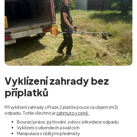
Vyklízení zahrady bez
příplatků
Při vyklízení zahrady v Praze 2
platíte pouze za objem (m
3
)
odpadu. Tohle všechno je
zahrnuto v ceně:
Bourací práce, pytlování, odvoz a likvidace odpadu
Vyklízení o víkendech a svátcích
Manipulace s těžkými předměty