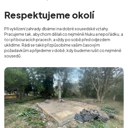
Respektujeme okolí
Při vyklízení zahrady dbáme i na dobré sousedské vztahy.
Pracujeme tak, abychom dělali co nejméně hluku a nepořádku, a
to i při bouracích pracech, a vždy po sobě před odjezdem
uklidíme. Rádi se také přizpůsobíme vašim časovým
požadavkům a přijedeme v době, kdy budeme rušit co nejméně
sousedů.