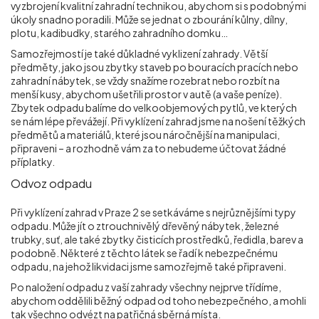
vyzbrojení kvalitní zahradní technikou, abychom si s podobnými
úkoly snadno poradili. Může se jednat o zbourání kůlny, dílny,
plotu, kadibudky, starého zahradního domku…
Samozřejmostí je také důkladné vyklizení zahrady. Větší
předměty, jako jsou zbytky staveb po bouracích pracích nebo
zahradní nábytek, se vždy snažíme rozebrat nebo rozbít na
menší kusy, abychom ušetřili prostor v autě (a vaše peníze).
Zbytek odpadu balíme do velkoobjemových pytlů, ve kterých
se nám lépe převážejí. Při vyklízení zahrad jsme na nošení těžkých
předmětů a materiálů, které jsou náročnější na manipulaci,
připraveni – a rozhodně vám za to nebudeme účtovat žádné
příplatky.
Odvoz odpadu
Při vyklízení zahrad v Praze 2
se setkáváme s nejrůznějšími typy
odpadu. Může jít o ztrouchnivělý dřevěný nábytek, železné
trubky, suť, ale také zbytky čisticích prostředků, ředidla, barev a
podobně. Některé z těchto látek se řadí k nebezpečnému
odpadu, na jehož likvidaci jsme samozřejmě také připraveni.
Po naložení odpadu z vaší zahrady všechny nejprve třídíme,
abychom oddělili běžný odpad od toho nebezpečného, a mohli
tak všechno odvézt na patřičná sběrná místa.