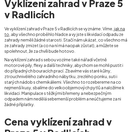
Vyklízení zahrad v Praze 5
v Radlicích
Ve vyklízení zahrad v Praze 5 v Radlicích
se vyznáme. Víme,
jak na
to
, aby všechno proběhlo hladce a vy jste s likvidací odpadu ze
zahrady neměli žádné starosti. Stačí nám ukázat, co všechno má
ze zahrady zmizet (a co na ní má naopak zůstat), a můžete se
spolehnout, že za chvíli bude hotovo.
Na vyklízení zahrad s sebou vozíme také nářadí včetně
motorové pily, flexy a další techniky, abychom se mohli pustit i
do případných bouracích prací. Zbavíme vás staré kůlny,
ztrouchnivělého zahradního nábytku, zrezlého ponku, suti i
starých nádob s chemikáliemi. Všechno to rozebereme na co
nejmenší kusy, sbalíme do velkoobjemových pytlů a naložíme k
likvidaci. Manipulace s těžkými břemeny a nebezpečným
odpadem nám nedělá sebemenší problém a neúčtujeme za ni
žádné příplatky.
Cena vyklízení zahrad v