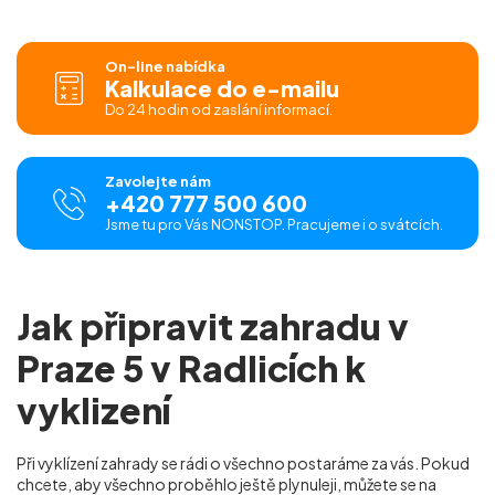
On-line nabídka
Kalkulace do e-mailu
Do 24 hodin od zaslání informací.
Zavolejte nám
+420 777 500 600
Jsme tu pro Vás NONSTOP. Pracujeme i o svátcích.
Jak připravit zahradu v
Praze 5 v Radlicích k
vyklizení
Při vyklízení zahrady se rádi o všechno postaráme za vás. Pokud
chcete, aby všechno proběhlo ještě plynuleji, můžete se na