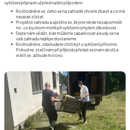
vyklízení připravit už před naším příjezdem:
Rozhodněte se, čeho se na zahradě chcete zbavit a co má
naopak zůstat.
Projděte zahradu a ujistěte se, že jste nikde nezapomněli
nic, co bychom mohli při vyklízení omylem zlikvidovat.
Dejte nám vědět, kde můžeme zaparkovat a kudy se na
vaši zahradu nejlépe dostaneme.
Rozhodněte, zda budete chtít být u vyklízení přítomni.
Pokud ne, stačí nám při příjezdu předat seznam úkolů a
vrátit se, až bude hotovo.