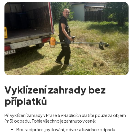
Vyklízení zahrady bez
příplatků
Při vyklízení zahrady v Praze 5 v Radlicích
platíte pouze za objem
(m
3
) odpadu. Tohle všechno je
zahrnuto v ceně:
Bourací práce, pytlování, odvoz a likvidace odpadu