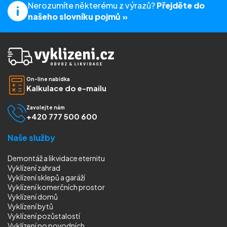
Nerozumíte některému z výrazů?
Přejděte do
našeho slovníku pojmů »
On-line nabídka
Kalkulace do e-mailu
Zavolejte nám
+420 777 500 600
Naše služby
Demontáž a likvidace eternitu
Vyklízení zahrad
Vyklízení sklepů a garáží
Vyklízení komerčních prostor
Vyklízení domů
Vyklízení bytů
Vyklízení pozůstalostí
Vyklízení
po povodních