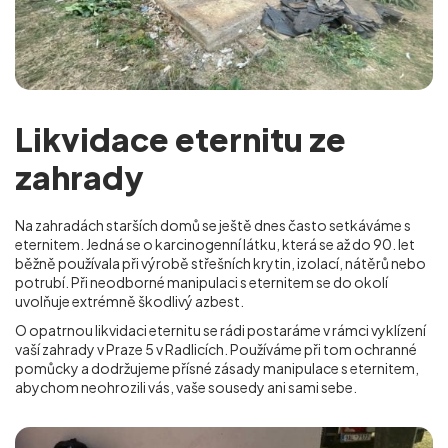
Likvidace eternitu ze
zahrady
Na zahradách starších domů se ještě dnes často setkáváme s
eternitem. Jedná se o karcinogenní látku, která se až do 90. let
běžně používala při výrobě střešních krytin, izolací, nátěrů nebo
potrubí. Při neodborné manipulaci s eternitem se do okolí
uvolňuje extrémně škodlivý azbest.
O opatrnou likvidaci eternitu se rádi postaráme v rámci vyklízení
vaší zahrady v Praze 5 v Radlicích
. Používáme při tom ochranné
pomůcky a dodržujeme přísné zásady manipulace s eternitem,
abychom neohrozili vás, vaše sousedy ani sami sebe.