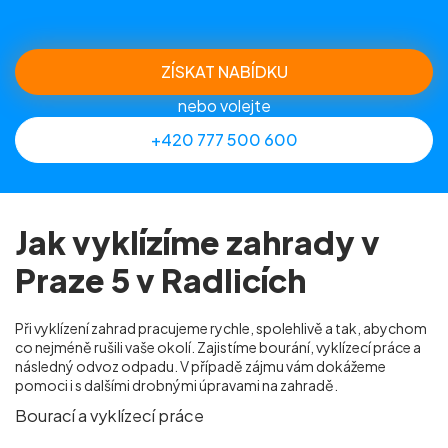
ZÍSKAT NABÍDKU
nebo volejte
+420 777 500 600
Jak vyklízíme zahrady v
Praze 5 v Radlicích
Při vyklízení zahrad pracujeme rychle, spolehlivě a tak, abychom
co nejméně rušili vaše okolí. Zajistíme bourání, vyklízecí práce a
následný odvoz odpadu. V případě zájmu vám dokážeme
pomoci i s dalšími drobnými úpravami na zahradě.
Bourací a vyklízecí práce