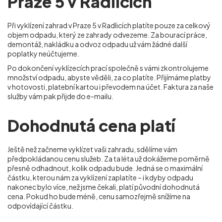
Praze 5 v Radlicích
Při vyklízení zahrad v Praze 5 v Radlicích
platíte pouze za celkový
objem odpadu, který ze zahrady odvezeme. Za bourací práce,
demontáž, nakládku a odvoz odpadu už vám žádné další
poplatky neúčtujeme.
Po dokončení vyklízecích prací společně s vámi zkontrolujeme
množství odpadu, abyste věděli, za co platíte. Přijímáme platby
v hotovosti, platební kartou i převodem na účet. Faktura za naše
služby vám pak přijde do e-mailu.
Dohodnutá cena platí
Ještě než začneme vyklízet vaši zahradu, sdělíme vám
předpokládanou cenu služeb. Za ta léta už dokážeme poměrně
přesně odhadnout, kolik odpadu bude. Jedná se o maximální
částku, kterou nám za vyklízení zaplatíte – i kdyby odpadu
nakonec bylo více, než jsme čekali, platí původní dohodnutá
cena. Pokud ho bude méně, cenu samozřejmě snížíme na
odpovídající částku.