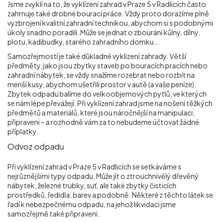
Jsme zvyklí na to, že vyklízení zahrad v Praze 5 v Radlicích
často
zahrnuje také drobné bourací práce. Vždy proto dorazíme plně
vyzbrojení kvalitní zahradní technikou, abychom si s podobnými
úkoly snadno poradili. Může se jednat o zbourání kůlny, dílny,
plotu, kadibudky, starého zahradního domku…
Samozřejmostí je také důkladné vyklizení zahrady. Větší
předměty, jako jsou zbytky staveb po bouracích pracích nebo
zahradní nábytek, se vždy snažíme rozebrat nebo rozbít na
menší kusy, abychom ušetřili prostor v autě (a vaše peníze).
Zbytek odpadu balíme do velkoobjemových pytlů, ve kterých
se nám lépe převážejí. Při vyklízení zahrad jsme na nošení těžkých
předmětů a materiálů, které jsou náročnější na manipulaci,
připraveni – a rozhodně vám za to nebudeme účtovat žádné
příplatky.
Odvoz odpadu
Při vyklízení zahrad v Praze 5 v Radlicích
se setkáváme s
nejrůznějšími typy odpadu. Může jít o ztrouchnivělý dřevěný
nábytek, železné trubky, suť, ale také zbytky čisticích
prostředků, ředidla, barev a podobně. Některé z těchto látek se
řadí k nebezpečnému odpadu, na jehož likvidaci jsme
samozřejmě také připraveni.