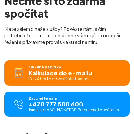
Nechte si to zdarma
spočítat
Máte zájem o naše služby? Povězte nám, s čím
potřebujete pomoci. Pomůžeme vám najít to nejlepší
řešení a připravíme pro vás kalkulaci na míru.
On-line nabídka
Kalkulace do e-mailu
Do 24 hodin od zaslání informací.
Zavolejte nám
+420 777 500 600
Jsme tu pro Vás NONSTOP. Pracujeme i o svátcích.