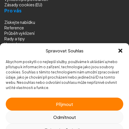
Zásady cookies (EU)
Pro vás
Získejte nabídku
Reference
Průběh vyklízení
Rady a tipy
Kontakt
Sledujte nás
Spravovat Souhlas
Abychom poskytli co nejlepší služby, používáme k ukládání a/nebo
přístupu k informacím o zařízení, technologie jako jsou soubory
cookies. Souhlas s těmito technologiemi nám umožní zpracovávat
údaje, jako je chování při procházení nebo jedinečná ID na tomto
webu. Nesouhlas nebo odvolání souhlasu může nepříznivě ovlivnit
© 2026 Vyklizeni.cz (
mapa stránek
)
určité vlastnosti a funkce.
Designed by
MEDIA ENERGY
Příjmout
Chráněno službou
reCAPTCHA
Ochrana soukromí
-
Smluvní podmínky
Odmítnout