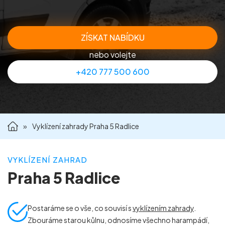
Příprava nemovitostí na prodej
ZÍSKAT NABÍDKU
Reference
nebo volejte
+420 777 500 600
Kontakt
»
Vyklízení zahrady Praha 5 Radlice
VYKLÍZENÍ ZAHRAD
Praha 5 Radlice
Postaráme se o vše, co souvisí s
vyklízením zahrady
.
Zbouráme starou kůlnu, odnosíme všechno harampádí,