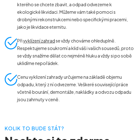
kterého se chcete zbavit, a odpad odvezeme k
ekologické likvidaci. Můžeme vám také pomoci s
drobnými rekonstrukcemi nebo specifickými pracemi,
jako je likvidace eternitu.
Při
vyklízení zahrad
se vždy chováme ohleduplně.
Respektujeme soukromí a klid váš i vašich sousedů, proto
se vždy snažíme dělat co nejméně hluku a vždy si po sobě
uklidíme nepořádek.
Cenu vyklizení zahrady určujeme na základě objemu
odpadu, který z ní odvezeme. Veškeré související práce
včetně bourání, demontáže, nakládky a odvozu odpadu
jsou zahrnuty v ceně.
KOLIK TO BUDE STÁT?