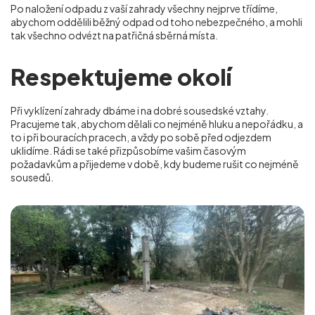
Po naložení odpadu z vaší zahrady všechny nejprve třídíme,
abychom oddělili běžný odpad od toho nebezpečného, a mohli
tak všechno odvézt na patřičná sběrná místa.
Respektujeme okolí
Při vyklízení zahrady dbáme i na dobré sousedské vztahy.
Pracujeme tak, abychom dělali co nejméně hluku a nepořádku, a
to i při bouracích pracech, a vždy po sobě před odjezdem
uklidíme. Rádi se také přizpůsobíme vašim časovým
požadavkům a přijedeme v době, kdy budeme rušit co nejméně
sousedů.