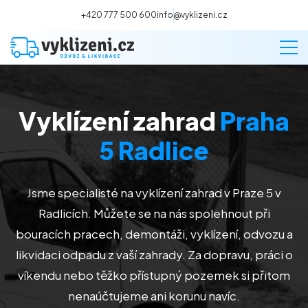
+420 777 500 600
info@vyklizeni.cz
Vyklízení zahrad
Praha
Vyklízení
5 Radlice
Stěhování
Jsme specialisté na vyklízení zahrad v Praze 5 v
Malování
Radlicích
. Můžete se na nás spolehnout při
bouracích pracech, demontáži, vyklízení, odvozu a
Deratizace a dezinsekce
likvidaci odpadu z vaší zahrady. Za dopravu, práci o
víkendu nebo těžko přístupný pozemek si přitom
Úklid
nenaúčtujeme ani korunu navíc.