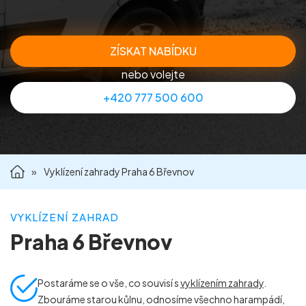
Příprava nemovitostí na prodej
ZÍSKAT NABÍDKU
Reference
nebo volejte
+420 777 500 600
Kontakt
»
Vyklízení zahrady Praha 6 Břevnov
VYKLÍZENÍ ZAHRAD
Praha 6 Břevnov
Postaráme se o vše, co souvisí s
vyklízením zahrady
.
Zbouráme starou kůlnu, odnosíme všechno harampádí,