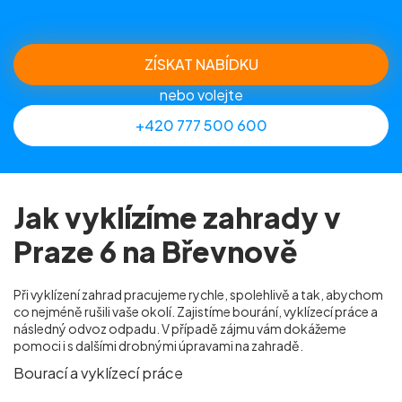
ZÍSKAT NABÍDKU
nebo volejte
+420 777 500 600
Jak vyklízíme zahrady v
Praze 6 na Břevnově
Při vyklízení zahrad pracujeme rychle, spolehlivě a tak, abychom
co nejméně rušili vaše okolí. Zajistíme bourání, vyklízecí práce a
následný odvoz odpadu. V případě zájmu vám dokážeme
pomoci i s dalšími drobnými úpravami na zahradě.
Bourací a vyklízecí práce