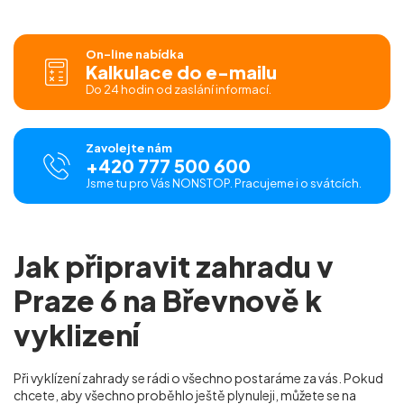
On-line nabídka
Kalkulace do e-mailu
Do 24 hodin od zaslání informací.
Zavolejte nám
+420 777 500 600
Jsme tu pro Vás NONSTOP. Pracujeme i o svátcích.
Jak připravit zahradu v
Praze 6 na Břevnově k
vyklizení
Při vyklízení zahrady se rádi o všechno postaráme za vás. Pokud
chcete, aby všechno proběhlo ještě plynuleji, můžete se na