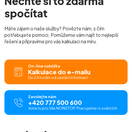
Nechte si to zdarma
spočítat
Máte zájem o naše služby? Povězte nám, s čím
potřebujete pomoci. Pomůžeme vám najít to nejlepší
řešení a připravíme pro vás kalkulaci na míru.
On-line nabídka
Kalkulace do e-mailu
Do 24 hodin od zaslání informací.
Zavolejte nám
+420 777 500 600
Jsme tu pro Vás NONSTOP. Pracujeme i o svátcích.