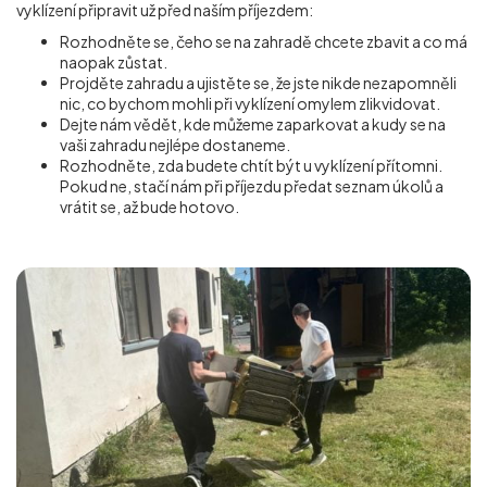
vyklízení připravit už před naším příjezdem:
Rozhodněte se, čeho se na zahradě chcete zbavit a co má
naopak zůstat.
Projděte zahradu a ujistěte se, že jste nikde nezapomněli
nic, co bychom mohli při vyklízení omylem zlikvidovat.
Dejte nám vědět, kde můžeme zaparkovat a kudy se na
vaši zahradu nejlépe dostaneme.
Rozhodněte, zda budete chtít být u vyklízení přítomni.
Pokud ne, stačí nám při příjezdu předat seznam úkolů a
vrátit se, až bude hotovo.