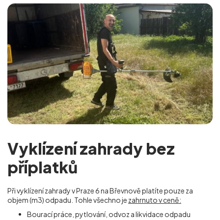
Vyklízení zahrady bez
příplatků
Při vyklízení zahrady v Praze 6 na Břevnově
platíte pouze za
objem (m
3
) odpadu. Tohle všechno je
zahrnuto v ceně:
Bourací práce, pytlování, odvoz a likvidace odpadu