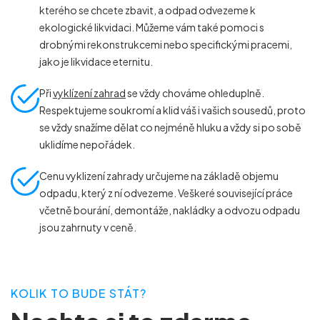
kterého se chcete zbavit, a odpad odvezeme k
ekologické likvidaci. Můžeme vám také pomoci s
drobnými rekonstrukcemi nebo specifickými pracemi,
jako je likvidace eternitu.
Při
vyklízení zahrad
se vždy chováme ohleduplně.
Respektujeme soukromí a klid váš i vašich sousedů, proto
se vždy snažíme dělat co nejméně hluku a vždy si po sobě
uklidíme nepořádek.
Cenu vyklizení zahrady určujeme na základě objemu
odpadu, který z ní odvezeme. Veškeré související práce
včetně bourání, demontáže, nakládky a odvozu odpadu
jsou zahrnuty v ceně.
KOLIK TO BUDE STÁT?