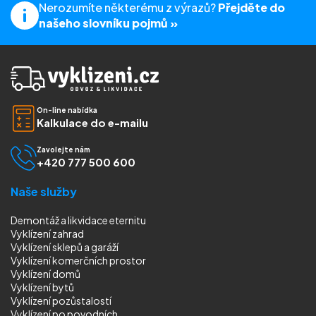
Nerozumíte některému z výrazů?
Přejděte do
našeho slovníku pojmů »
On-line nabídka
Kalkulace do e-mailu
Zavolejte nám
+420 777 500 600
Naše služby
Demontáž a likvidace eternitu
Vyklízení zahrad
Vyklízení sklepů a garáží
Vyklízení komerčních prostor
Vyklízení domů
Vyklízení bytů
Vyklízení pozůstalostí
Vyklízení
po povodních