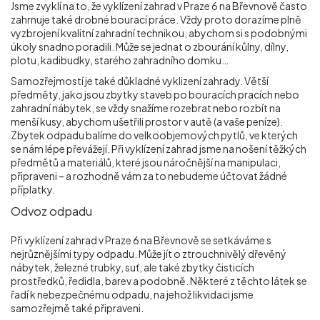
Jsme zvyklí na to, že vyklízení zahrad v Praze 6 na Břevnově
často
zahrnuje také drobné bourací práce. Vždy proto dorazíme plně
vyzbrojení kvalitní zahradní technikou, abychom si s podobnými
úkoly snadno poradili. Může se jednat o zbourání kůlny, dílny,
plotu, kadibudky, starého zahradního domku…
Samozřejmostí je také důkladné vyklizení zahrady. Větší
předměty, jako jsou zbytky staveb po bouracích pracích nebo
zahradní nábytek, se vždy snažíme rozebrat nebo rozbít na
menší kusy, abychom ušetřili prostor v autě (a vaše peníze).
Zbytek odpadu balíme do velkoobjemových pytlů, ve kterých
se nám lépe převážejí. Při vyklízení zahrad jsme na nošení těžkých
předmětů a materiálů, které jsou náročnější na manipulaci,
připraveni – a rozhodně vám za to nebudeme účtovat žádné
příplatky.
Odvoz odpadu
Při vyklízení zahrad v Praze 6 na Břevnově
se setkáváme s
nejrůznějšími typy odpadu. Může jít o ztrouchnivělý dřevěný
nábytek, železné trubky, suť, ale také zbytky čisticích
prostředků, ředidla, barev a podobně. Některé z těchto látek se
řadí k nebezpečnému odpadu, na jehož likvidaci jsme
samozřejmě také připraveni.