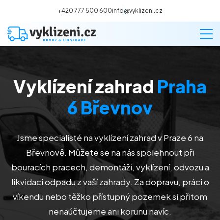
+420 777 500 600
info@vyklizeni.cz
Vyklízení zahrad
Praha
Vyklízení
6 Břevnov
Stěhování
Jsme specialisté na vyklízení zahrad v Praze 6 na
Malování
Břevnově
. Můžete se na nás spolehnout při
bouracích pracech, demontáži, vyklízení, odvozu a
Deratizace a dezinsekce
likvidaci odpadu z vaší zahrady. Za dopravu, práci o
víkendu nebo těžko přístupný pozemek si přitom
Úklid
nenaúčtujeme ani korunu navíc.