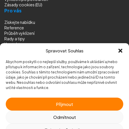
Zásady cookies (EU)
Pro vás
Získejte nabídku
Reference
Průběh vyklízení
Rady a tipy
Kontakt
Sledujte nás
Spravovat Souhlas
Abychom poskytli co nejlepší služby, používáme k ukládání a/nebo
přístupu k informacím o zařízení, technologie jako jsou soubory
cookies. Souhlas s těmito technologiemi nám umožní zpracovávat
údaje, jako je chování při procházení nebo jedinečná ID na tomto
webu. Nesouhlas nebo odvolání souhlasu může nepříznivě ovlivnit
© 2026 Vyklizeni.cz (
mapa stránek
)
určité vlastnosti a funkce.
Designed by
MEDIA ENERGY
Příjmout
Chráněno službou
reCAPTCHA
Ochrana soukromí
-
Smluvní podmínky
Odmítnout