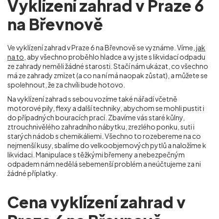
Vyklízení zahrad v Praze 6
na Břevnově
Ve vyklízení zahrad v Praze 6 na Břevnově
se vyznáme. Víme,
jak
na to
, aby všechno proběhlo hladce a vy jste s likvidací odpadu
ze zahrady neměli žádné starosti. Stačí nám ukázat, co všechno
má ze zahrady zmizet (a co na ní má naopak zůstat), a můžete se
spolehnout, že za chvíli bude hotovo.
Na vyklízení zahrad s sebou vozíme také nářadí včetně
motorové pily, flexy a další techniky, abychom se mohli pustit i
do případných bouracích prací. Zbavíme vás staré kůlny,
ztrouchnivělého zahradního nábytku, zrezlého ponku, suti i
starých nádob s chemikáliemi. Všechno to rozebereme na co
nejmenší kusy, sbalíme do velkoobjemových pytlů a naložíme k
likvidaci. Manipulace s těžkými břemeny a nebezpečným
odpadem nám nedělá sebemenší problém a neúčtujeme za ni
žádné příplatky.
Cena vyklízení zahrad v