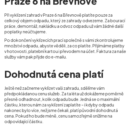
Praze 6 na Břevnově
Při vyklízení zahrad v Praze 6 na Břevnově
platíte pouze za
celkový objem odpadu, který ze zahrady odvezeme. Za bourací
práce, demontáž, nakládku a odvoz odpadu už vám žádné další
poplatky neúčtujeme.
Po dokončení vyklízecích prací společně s vámi zkontrolujeme
množství odpadu, abyste věděli, za co platíte. Přijímáme platby
v hotovosti, platební kartou i převodem na účet. Faktura za naše
služby vám pak přijde do e-mailu.
Dohodnutá cena platí
Ještě než začneme vyklízet vaši zahradu, sdělíme vám
předpokládanou cenu služeb. Za ta léta už dokážeme poměrně
přesně odhadnout, kolik odpadu bude. Jedná se o maximální
částku, kterou nám za vyklízení zaplatíte – i kdyby odpadu
nakonec bylo více, než jsme čekali, platí původní dohodnutá
cena. Pokud ho bude méně, cenu samozřejmě snížíme na
odpovídající částku.