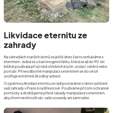
Likvidace eternitu ze
zahrady
Na zahradách starších domů se ještě dnes často setkáváme s
eternitem. Jedná se o karcinogenní látku, která se až do 90. let
běžně používala při výrobě střešních krytin, izolací, nátěrů nebo
potrubí. Při neodborné manipulaci s eternitem se do okolí
uvolňuje extrémně škodlivý azbest.
O opatrnou likvidaci eternitu se rádi postaráme v rámci vyklízení
vaší zahrady v Praze 6 na Břevnově
. Používáme při tom ochranné
pomůcky a dodržujeme přísné zásady manipulace s eternitem,
abychom neohrozili vás, vaše sousedy ani sami sebe.