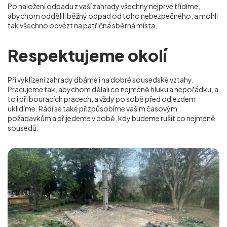
Po naložení odpadu z vaší zahrady všechny nejprve třídíme,
abychom oddělili běžný odpad od toho nebezpečného, a mohli
tak všechno odvézt na patřičná sběrná místa.
Respektujeme okolí
Při vyklízení zahrady dbáme i na dobré sousedské vztahy.
Pracujeme tak, abychom dělali co nejméně hluku a nepořádku, a
to i při bouracích pracech, a vždy po sobě před odjezdem
uklidíme. Rádi se také přizpůsobíme vašim časovým
požadavkům a přijedeme v době, kdy budeme rušit co nejméně
sousedů.