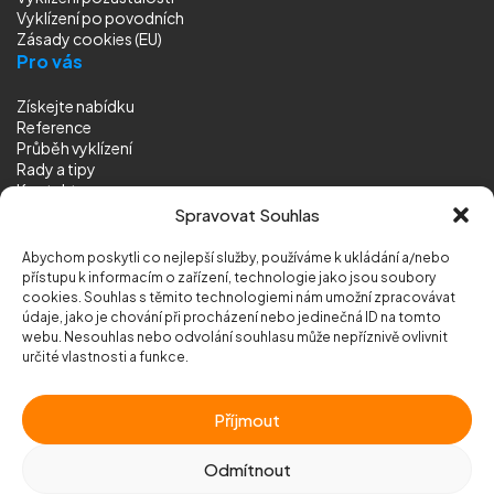
Vyklízení
po povodních
Zásady cookies (EU)
Pro vás
Získejte nabídku
Reference
Průběh vyklízení
Rady a tipy
Kontakt
Sledujte nás
Spravovat Souhlas
Abychom poskytli co nejlepší služby, používáme k ukládání a/nebo
přístupu k informacím o zařízení, technologie jako jsou soubory
cookies. Souhlas s těmito technologiemi nám umožní zpracovávat
údaje, jako je chování při procházení nebo jedinečná ID na tomto
webu. Nesouhlas nebo odvolání souhlasu může nepříznivě ovlivnit
© 2026 Vyklizeni.cz (
mapa stránek
)
určité vlastnosti a funkce.
Designed by
MEDIA ENERGY
Příjmout
Chráněno službou
reCAPTCHA
Ochrana soukromí
-
Smluvní podmínky
Odmítnout