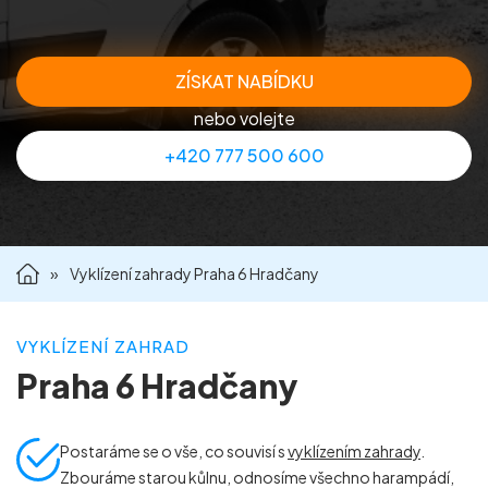
Příprava nemovitostí na prodej
ZÍSKAT NABÍDKU
Reference
nebo volejte
+420 777 500 600
Kontakt
»
Vyklízení zahrady Praha 6 Hradčany
VYKLÍZENÍ ZAHRAD
Praha 6 Hradčany
Postaráme se o vše, co souvisí s
vyklízením zahrady
.
Zbouráme starou kůlnu, odnosíme všechno harampádí,