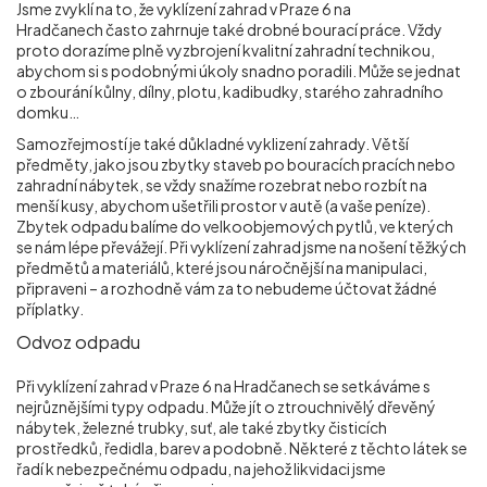
Jsme zvyklí na to, že vyklízení zahrad v Praze 6 na
Hradčanech
často zahrnuje také drobné bourací práce. Vždy
proto dorazíme plně vyzbrojení kvalitní zahradní technikou,
abychom si s podobnými úkoly snadno poradili. Může se jednat
o zbourání kůlny, dílny, plotu, kadibudky, starého zahradního
domku…
Samozřejmostí je také důkladné vyklizení zahrady. Větší
předměty, jako jsou zbytky staveb po bouracích pracích nebo
zahradní nábytek, se vždy snažíme rozebrat nebo rozbít na
menší kusy, abychom ušetřili prostor v autě (a vaše peníze).
Zbytek odpadu balíme do velkoobjemových pytlů, ve kterých
se nám lépe převážejí. Při vyklízení zahrad jsme na nošení těžkých
předmětů a materiálů, které jsou náročnější na manipulaci,
připraveni – a rozhodně vám za to nebudeme účtovat žádné
příplatky.
Odvoz odpadu
Při vyklízení zahrad v Praze 6 na Hradčanech
se setkáváme s
nejrůznějšími typy odpadu. Může jít o ztrouchnivělý dřevěný
nábytek, železné trubky, suť, ale také zbytky čisticích
prostředků, ředidla, barev a podobně. Některé z těchto látek se
řadí k nebezpečnému odpadu, na jehož likvidaci jsme