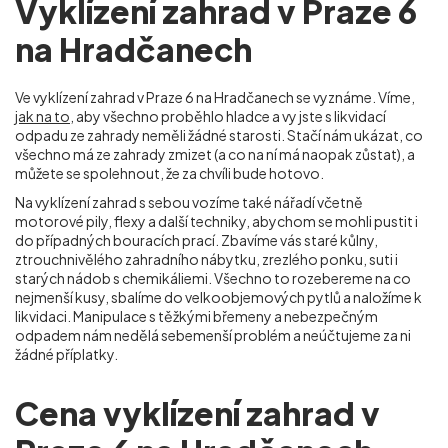
Vyklízení zahrad v Praze 6
na Hradčanech
Ve vyklízení zahrad v Praze 6 na Hradčanech
se vyznáme. Víme,
jak na to
, aby všechno proběhlo hladce a vy jste s likvidací
odpadu ze zahrady neměli žádné starosti. Stačí nám ukázat, co
všechno má ze zahrady zmizet (a co na ní má naopak zůstat), a
můžete se spolehnout, že za chvíli bude hotovo.
Na vyklízení zahrad s sebou vozíme také nářadí včetně
motorové pily, flexy a další techniky, abychom se mohli pustit i
do případných bouracích prací. Zbavíme vás staré kůlny,
ztrouchnivělého zahradního nábytku, zrezlého ponku, suti i
starých nádob s chemikáliemi. Všechno to rozebereme na co
nejmenší kusy, sbalíme do velkoobjemových pytlů a naložíme k
likvidaci. Manipulace s těžkými břemeny a nebezpečným
odpadem nám nedělá sebemenší problém a neúčtujeme za ni
žádné příplatky.
Cena vyklízení zahrad v