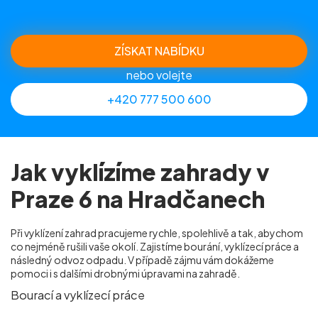
ZÍSKAT NABÍDKU
nebo volejte
+420 777 500 600
Jak vyklízíme zahrady v
Praze 6 na Hradčanech
Při vyklízení zahrad pracujeme rychle, spolehlivě a tak, abychom
co nejméně rušili vaše okolí. Zajistíme bourání, vyklízecí práce a
následný odvoz odpadu. V případě zájmu vám dokážeme
pomoci i s dalšími drobnými úpravami na zahradě.
Bourací a vyklízecí práce