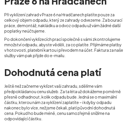
Praze 6 na Hradčanech
Při vyklízení zahrad v Praze 6 na Hradčanech
platíte pouze za
celkový objem odpadu, který ze zahrady odvezeme. Za bourací
práce, demontáž, nakládku a odvoz odpadu už vám žádné další
poplatky neúčtujeme.
Po dokončení vyklízecích prací společně s vámi zkontrolujeme
množství odpadu, abyste věděli, za co platíte. Přijímáme platby
v hotovosti, platební kartou i převodem na účet. Faktura za naše
služby vám pak přijde do e-mailu.
Dohodnutá cena platí
Ještě než začneme vyklízet vaši zahradu, sdělíme vám
předpokládanou cenu služeb. Za ta léta už dokážeme poměrně
přesně odhadnout, kolik odpadu bude. Jedná se o maximální
částku, kterou nám za vyklízení zaplatíte – i kdyby odpadu
nakonec bylo více, než jsme čekali, platí původní dohodnutá
cena. Pokud ho bude méně, cenu samozřejmě snížíme na
odpovídající částku.