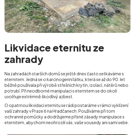
Likvidace eternitu ze
zahrady
Na zahradách starších domů se ještě dnes často setkáváme s
eternitem. Jedná se o karcinogenní látku, která se až do 90. let
běžně používala při výrobě střešních krytin, izolací, nátěrů nebo
potrubí. Při neodborné manipulaci s eternitem se do okolí
uvolňuje extrémně škodlivý azbest.
O opatrnou likvidaci eternitu se rádi postaráme v rámci vyklízení
vaší zahrady v Praze 6 na Hradčanech
. Používáme při tom
ochranné pomůcky a dodržujeme přísné zásady manipulace s
eternitem, abychom neohrozili vás, vaše sousedy ani sami sebe.