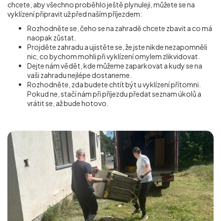
chcete, aby všechno proběhlo ještě plynuleji, můžete se na
vyklízení připravit už před naším příjezdem:
Rozhodněte se, čeho se na zahradě chcete zbavit a co má
naopak zůstat.
Projděte zahradu a ujistěte se, že jste nikde nezapomněli
nic, co bychom mohli při vyklízení omylem zlikvidovat.
Dejte nám vědět, kde můžeme zaparkovat a kudy se na
vaši zahradu nejlépe dostaneme.
Rozhodněte, zda budete chtít být u vyklízení přítomni.
Pokud ne, stačí nám při příjezdu předat seznam úkolů a
vrátit se, až bude hotovo.