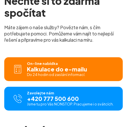
Nechte si to zdarma
spočítat
Máte zájem o naše služby? Povězte nám, s čím
potřebujete pomoci. Pomůžeme vám najít to nejlepší
řešení a připravíme pro vás kalkulaci na míru.
On-line nabídka
Kalkulace do e-mailu
Do 24 hodin od zaslání informací.
Zavolejte nám
+420 777 500 600
Jsme tu pro Vás NONSTOP. Pracujeme i o svátcích.