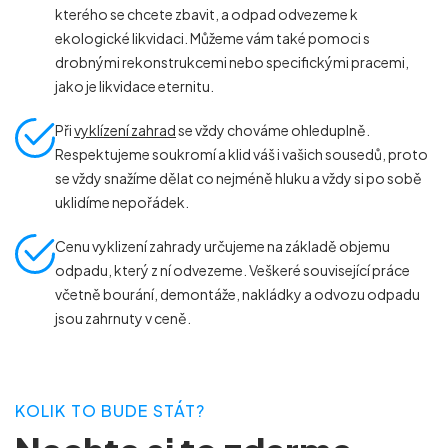
kterého se chcete zbavit, a odpad odvezeme k
ekologické likvidaci. Můžeme vám také pomoci s
drobnými rekonstrukcemi nebo specifickými pracemi,
jako je likvidace eternitu.
Při
vyklízení zahrad
se vždy chováme ohleduplně.
Respektujeme soukromí a klid váš i vašich sousedů, proto
se vždy snažíme dělat co nejméně hluku a vždy si po sobě
uklidíme nepořádek.
Cenu vyklizení zahrady určujeme na základě objemu
odpadu, který z ní odvezeme. Veškeré související práce
včetně bourání, demontáže, nakládky a odvozu odpadu
jsou zahrnuty v ceně.
KOLIK TO BUDE STÁT?