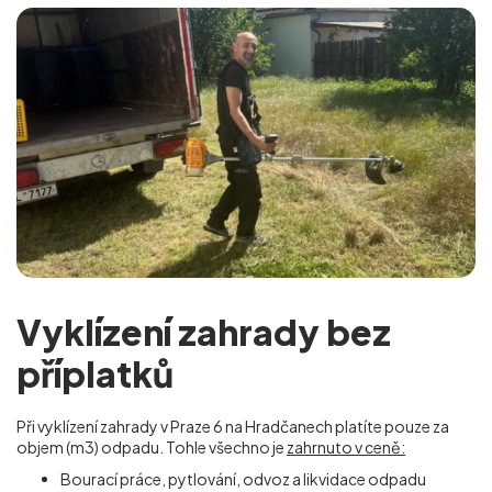
Vyklízení zahrady bez
příplatků
Při vyklízení zahrady v Praze 6 na Hradčanech
platíte pouze za
objem (m
3
) odpadu. Tohle všechno je
zahrnuto v ceně:
Bourací práce, pytlování, odvoz a likvidace odpadu