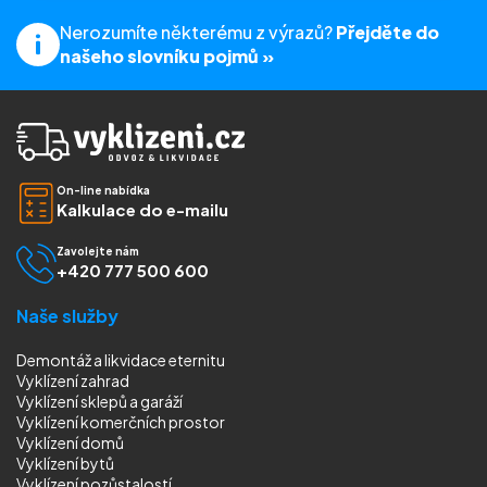
Nerozumíte některému z výrazů?
Přejděte do
našeho slovníku pojmů »
On-line nabídka
Kalkulace do e-mailu
Zavolejte nám
+420 777 500 600
Naše služby
Demontáž a likvidace eternitu
Vyklízení zahrad
Vyklízení sklepů a garáží
Vyklízení komerčních prostor
Vyklízení domů
Vyklízení bytů
Vyklízení pozůstalostí