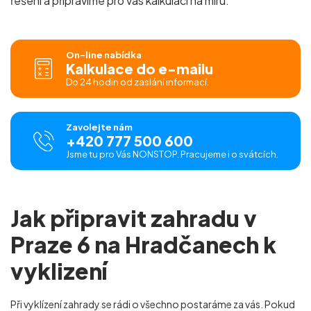
řešení a připravíme pro vás
kalkulaci na míru.
On-line nabídka
Kalkulace do e-mailu
Do 24 hodin od zaslání informací.
Zavolejte nám
+420 777 500 600
Jsme tu pro Vás NONSTOP. Pracujeme i o svátcích.
Jak připravit zahradu v
Praze 6 na Hradčanech k
vyklizení
Při vyklízení zahrady se rádi o všechno postaráme za vás. Pokud