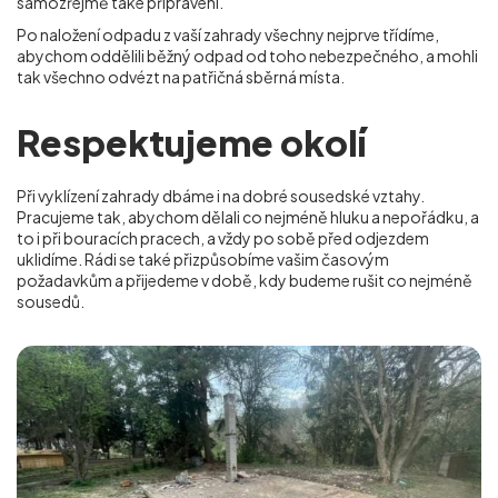
samozřejmě také připraveni.
Po naložení odpadu z vaší zahrady všechny nejprve třídíme,
abychom oddělili běžný odpad od toho nebezpečného, a mohli
tak všechno odvézt na patřičná sběrná místa.
Respektujeme okolí
Při vyklízení zahrady dbáme i na dobré sousedské vztahy.
Pracujeme tak, abychom dělali co nejméně hluku a nepořádku, a
to i při bouracích pracech, a vždy po sobě před odjezdem
uklidíme. Rádi se také přizpůsobíme vašim časovým
požadavkům a přijedeme v době, kdy budeme rušit co nejméně
sousedů.