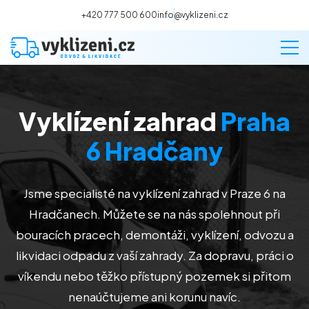
+420 777 500 600
info@vyklizeni.cz
Vyklízení zahrad
Praha
Vyklízení
6 Hradčany
Stěhování
Jsme specialisté na vyklízení zahrad v Praze 6 na
Malování
Hradčanech
. Můžete se na nás spolehnout při
bouracích pracech, demontáži, vyklízení, odvozu a
Deratizace a dezinsekce
likvidaci odpadu z vaší zahrady. Za dopravu, práci o
víkendu nebo těžko přístupný pozemek si přitom
Úklid
nenaúčtujeme ani korunu navíc.