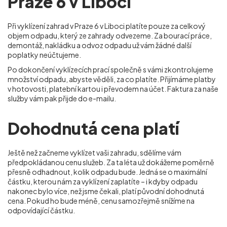
Praze 6 v Liboci
Při vyklízení zahrad v Praze 6 v Liboci
platíte pouze za celkový
objem odpadu, který ze zahrady odvezeme. Za bourací práce,
demontáž, nakládku a odvoz odpadu už vám žádné další
poplatky neúčtujeme.
Po dokončení vyklízecích prací společně s vámi zkontrolujeme
množství odpadu, abyste věděli, za co platíte. Přijímáme platby
v hotovosti, platební kartou i převodem na účet. Faktura za naše
služby vám pak přijde do e-mailu.
Dohodnutá cena platí
Ještě než začneme vyklízet vaši zahradu, sdělíme vám
předpokládanou cenu služeb. Za ta léta už dokážeme poměrně
přesně odhadnout, kolik odpadu bude. Jedná se o maximální
částku, kterou nám za vyklízení zaplatíte – i kdyby odpadu
nakonec bylo více, než jsme čekali, platí původní dohodnutá
cena. Pokud ho bude méně, cenu samozřejmě snížíme na
odpovídající částku.