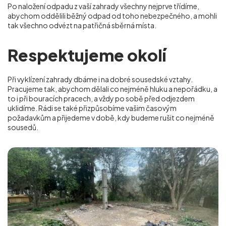
Po naložení odpadu z vaší zahrady všechny nejprve třídíme,
abychom oddělili běžný odpad od toho nebezpečného, a mohli
tak všechno odvézt na patřičná sběrná místa.
Respektujeme okolí
Při vyklízení zahrady dbáme i na dobré sousedské vztahy.
Pracujeme tak, abychom dělali co nejméně hluku a nepořádku, a
to i při bouracích pracech, a vždy po sobě před odjezdem
uklidíme. Rádi se také přizpůsobíme vašim časovým
požadavkům a přijedeme v době, kdy budeme rušit co nejméně
sousedů.