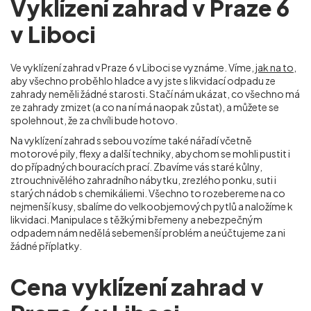
Vyklízení zahrad v Praze 6
v Liboci
Ve vyklízení zahrad v Praze 6 v Liboci
se vyznáme. Víme,
jak na to
,
aby všechno proběhlo hladce a vy jste s likvidací odpadu ze
zahrady neměli žádné starosti. Stačí nám ukázat, co všechno má
ze zahrady zmizet (a co na ní má naopak zůstat), a můžete se
spolehnout, že za chvíli bude hotovo.
Na vyklízení zahrad s sebou vozíme také nářadí včetně
motorové pily, flexy a další techniky, abychom se mohli pustit i
do případných bouracích prací. Zbavíme vás staré kůlny,
ztrouchnivělého zahradního nábytku, zrezlého ponku, suti i
starých nádob s chemikáliemi. Všechno to rozebereme na co
nejmenší kusy, sbalíme do velkoobjemových pytlů a naložíme k
likvidaci. Manipulace s těžkými břemeny a nebezpečným
odpadem nám nedělá sebemenší problém a neúčtujeme za ni
žádné příplatky.
Cena vyklízení zahrad v