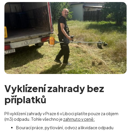
Vyklízení zahrady bez
příplatků
Při vyklízení zahrady v Praze 6 v Liboci
platíte pouze za objem
(m
3
) odpadu. Tohle všechno je
zahrnuto v ceně:
Bourací práce, pytlování, odvoz a likvidace odpadu