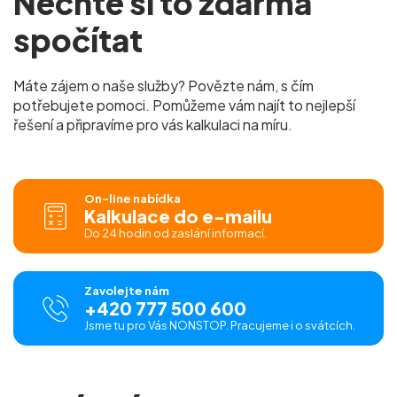
Nechte si to zdarma
spočítat
Máte zájem o naše služby? Povězte nám, s čím
potřebujete pomoci. Pomůžeme vám najít to nejlepší
řešení a připravíme pro vás kalkulaci na míru.
On-line nabídka
Kalkulace do e-mailu
Do 24 hodin od zaslání informací.
Zavolejte nám
+420 777 500 600
Jsme tu pro Vás NONSTOP. Pracujeme i o svátcích.