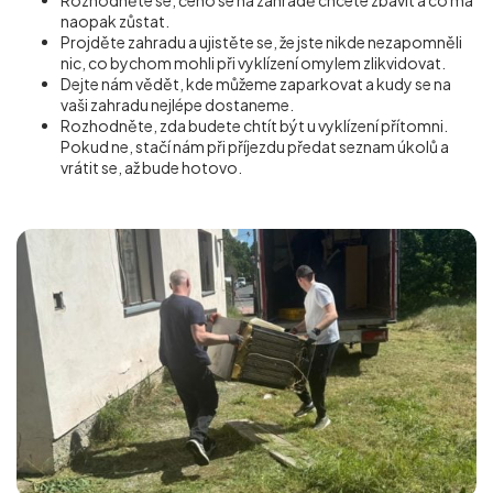
Rozhodněte se, čeho se na zahradě chcete zbavit a co má
naopak zůstat.
Projděte zahradu a ujistěte se, že jste nikde nezapomněli
nic, co bychom mohli při vyklízení omylem zlikvidovat.
Dejte nám vědět, kde můžeme zaparkovat a kudy se na
vaši zahradu nejlépe dostaneme.
Rozhodněte, zda budete chtít být u vyklízení přítomni.
Pokud ne, stačí nám při příjezdu předat seznam úkolů a
vrátit se, až bude hotovo.