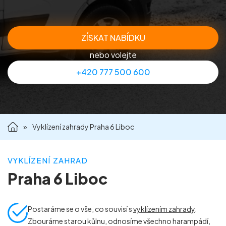
Příprava nemovitostí na prodej
ZÍSKAT NABÍDKU
Reference
nebo volejte
+420 777 500 600
Kontakt
»
Vyklízení zahrady Praha 6 Liboc
VYKLÍZENÍ ZAHRAD
Praha 6 Liboc
Postaráme se o vše, co souvisí s
vyklízením zahrady
.
Zbouráme starou kůlnu, odnosíme všechno harampádí,