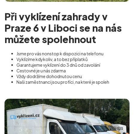
Při vyklízení zahrady v
Praze 6 v Liboci se na nás
můžete spolehnout
Jsme pro vás nonstop k dispozici na telefonu
Vyklízíme kdykoliv, a to bez příplatků
Garantujeme vyklízení do 3 dnů od zavolání
Cestovné je u nás zdarma
Vždy dodržíme dohodnutou cenu
Naši zaměstnanci jsou profíci, na které je spoleh