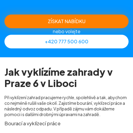
ZÍSKAT NABÍDKU
nebo volejte
+420 777 500 600
Jak vyklízíme zahrady v
Praze 6 v Liboci
Při vyklízení zahrad pracujeme rychle, spolehlivě a tak, abychom
co nejméně rušili vaše okolí. Zajistíme bourání, vyklízecí práce a
následný odvoz odpadu. V případě zájmu vám dokážeme
pomoci i s dalšími drobnými úpravami na zahradě.
Bourací a vyklízecí práce