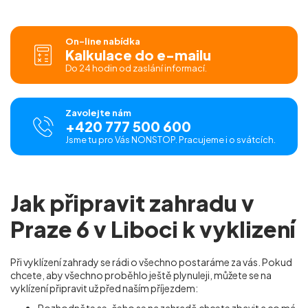
On-line nabídka
Kalkulace do e-mailu
Do 24 hodin od zaslání informací.
Zavolejte nám
+420 777 500 600
Jsme tu pro Vás NONSTOP. Pracujeme i o svátcích.
Jak připravit zahradu v
Praze 6 v Liboci k vyklizení
Při vyklízení zahrady se rádi o všechno postaráme za vás. Pokud
chcete, aby všechno proběhlo ještě plynuleji, můžete se na
vyklízení připravit už před naším příjezdem: