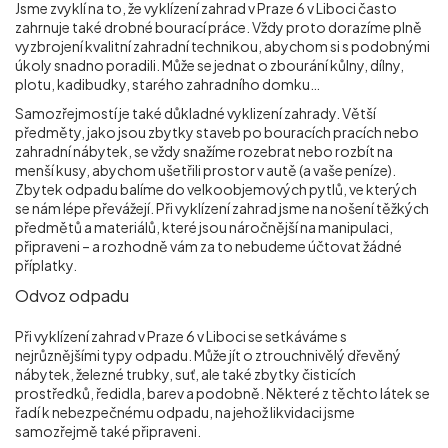
Jsme zvyklí na to, že vyklízení zahrad v Praze 6 v Liboci
často
zahrnuje také drobné bourací práce. Vždy proto dorazíme plně
vyzbrojení kvalitní zahradní technikou, abychom si s podobnými
úkoly snadno poradili. Může se jednat o zbourání kůlny, dílny,
plotu, kadibudky, starého zahradního domku…
Samozřejmostí je také důkladné vyklizení zahrady. Větší
předměty, jako jsou zbytky staveb po bouracích pracích nebo
zahradní nábytek, se vždy snažíme rozebrat nebo rozbít na
menší kusy, abychom ušetřili prostor v autě (a vaše peníze).
Zbytek odpadu balíme do velkoobjemových pytlů, ve kterých
se nám lépe převážejí. Při vyklízení zahrad jsme na nošení těžkých
předmětů a materiálů, které jsou náročnější na manipulaci,
připraveni – a rozhodně vám za to nebudeme účtovat žádné
příplatky.
Odvoz odpadu
Při vyklízení zahrad v Praze 6 v Liboci
se setkáváme s
nejrůznějšími typy odpadu. Může jít o ztrouchnivělý dřevěný
nábytek, železné trubky, suť, ale také zbytky čisticích
prostředků, ředidla, barev a podobně. Některé z těchto látek se
řadí k nebezpečnému odpadu, na jehož likvidaci jsme
samozřejmě také připraveni.