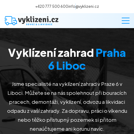
+420 777 500 600
info@vyklizeni.cz
Vyklízení zahrad
Praha
Vyklízení
6 Liboc
Stěhování
Jsme specialisté na vyklízení zahrad v Praze 6 v
Malování
Liboci
. Můžete se na nás spolehnout při bouracích
pracech, demontáži, vyklízení, odvozu a likvidaci
Deratizace a dezinsekce
odpadu z vaší zahrady. Za dopravu, práci o víkendu
nebo těžko přístupný pozemek si přitom
Úklid
nenaúčtujeme ani korunu navíc.