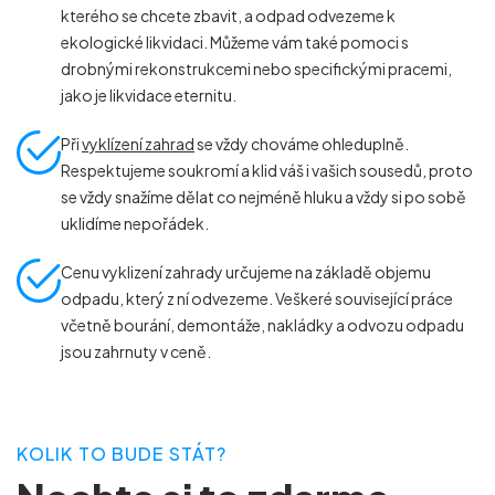
kterého se chcete zbavit, a odpad odvezeme k
ekologické likvidaci. Můžeme vám také pomoci s
drobnými rekonstrukcemi nebo specifickými pracemi,
jako je likvidace eternitu.
Při
vyklízení zahrad
se vždy chováme ohleduplně.
Respektujeme soukromí a klid váš i vašich sousedů, proto
se vždy snažíme dělat co nejméně hluku a vždy si po sobě
uklidíme nepořádek.
Cenu vyklizení zahrady určujeme na základě objemu
odpadu, který z ní odvezeme. Veškeré související práce
včetně bourání, demontáže, nakládky a odvozu odpadu
jsou zahrnuty v ceně.
KOLIK TO BUDE STÁT?