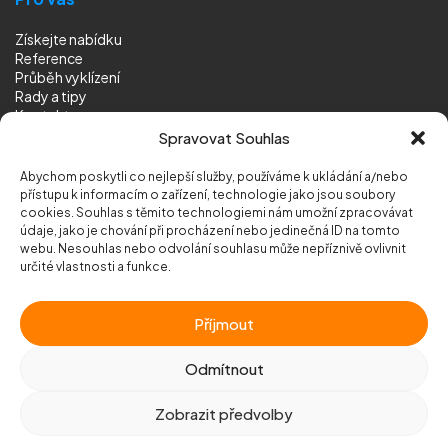
Získejte nabídku
Reference
Průběh vyklízení
Rady a tipy
Kontakt
Sledujte nás
Spravovat Souhlas
Abychom poskytli co nejlepší služby, používáme k ukládání a/nebo
přístupu k informacím o zařízení, technologie jako jsou soubory
cookies. Souhlas s těmito technologiemi nám umožní zpracovávat
údaje, jako je chování při procházení nebo jedinečná ID na tomto
webu. Nesouhlas nebo odvolání souhlasu může nepříznivě ovlivnit
© 2026 Vyklizeni.cz (
mapa stránek
)
určité vlastnosti a funkce.
Designed by
MEDIA ENERGY
Příjmout
Chráněno službou
reCAPTCHA
Ochrana soukromí
-
Smluvní podmínky
Odmítnout
Zobrazit předvolby
Zavolejte nám
+420 777 500 600