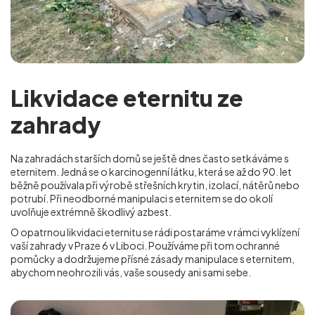
Likvidace eternitu ze
zahrady
Na zahradách starších domů se ještě dnes často setkáváme s
eternitem. Jedná se o karcinogenní látku, která se až do 90. let
běžně používala při výrobě střešních krytin, izolací, nátěrů nebo
potrubí. Při neodborné manipulaci s eternitem se do okolí
uvolňuje extrémně škodlivý azbest.
O opatrnou likvidaci eternitu se rádi postaráme v rámci vyklízení
vaší zahrady v Praze 6 v Liboci
. Používáme při tom ochranné
pomůcky a dodržujeme přísné zásady manipulace s eternitem,
abychom neohrozili vás, vaše sousedy ani sami sebe.