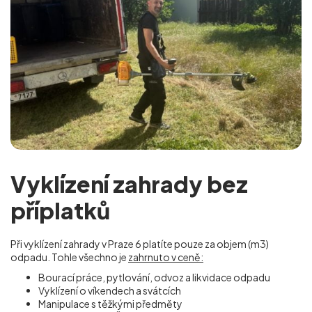
Vyklízení zahrady bez
příplatků
Při vyklízení zahrady v Praze 6
platíte pouze za objem (m
3
)
odpadu. Tohle všechno je
zahrnuto v ceně:
Bourací práce, pytlování, odvoz a likvidace odpadu
Vyklízení o víkendech a svátcích
Manipulace s těžkými předměty