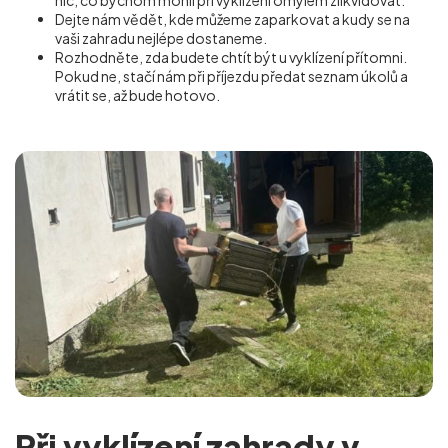
nic, co bychom mohli při vyklízení omylem zlikvidovat.
Dejte nám vědět, kde můžeme zaparkovat a kudy se na
vaši zahradu nejlépe dostaneme.
Rozhodněte, zda budete chtít být u vyklízení přítomni.
Pokud ne, stačí nám při příjezdu předat seznam úkolů a
vrátit se, až bude hotovo.
Při vyklízení zahrady v