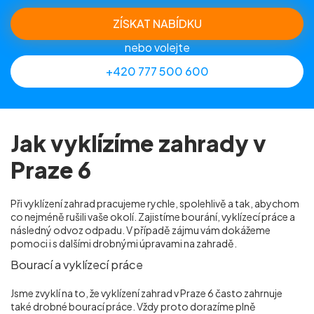
ZÍSKAT NABÍDKU
nebo volejte
+420 777 500 600
Jak vyklízíme zahrady v
Praze 6
Při vyklízení zahrad pracujeme rychle, spolehlivě a tak, abychom
co nejméně rušili vaše okolí. Zajistíme bourání, vyklízecí práce a
následný odvoz odpadu. V případě zájmu vám dokážeme
pomoci i s dalšími drobnými úpravami na zahradě.
Bourací a vyklízecí práce
Jsme zvyklí na to, že vyklízení zahrad v Praze 6
často zahrnuje
také drobné bourací práce. Vždy proto dorazíme plně