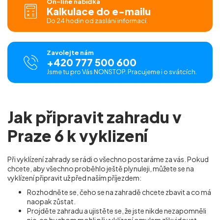
On-line nabídka
Kalkulace do e-mailu
Do 24 hodin od zaslání informací.
Zavolejte nám
+420 777 500 600
Jsme tu pro Vás NONSTOP. Pracujeme i o svátcích.
Jak připravit zahradu v
Praze 6 k vyklizení
Při vyklízení zahrady se rádi o všechno postaráme za vás. Pokud
chcete, aby všechno proběhlo ještě plynuleji, můžete se na
vyklízení připravit už před naším příjezdem:
Rozhodněte se, čeho se na zahradě chcete zbavit a co má
naopak zůstat.
Projděte zahradu a ujistěte se, že jste nikde nezapomněli