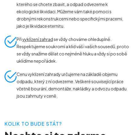
kterého se chcete zbavit, a odpad odvezeme k
ekologické likvidaci. Můžeme vám také pomoci s
drobnými rekonstrukcemi nebo specifickými pracemi,
jako je likvidace eternitu.
Při
vyklízení zahrad
se vždy chováme ohleduplně.
Respektujeme soukromí a klid váš i vašich sousedů, proto
se vždy snažíme dělat co nejméně hluku a vždy si po sobě
uklidíme nepořádek.
Cenu vyklizení zahrady určujeme na základě objemu
odpadu, který z ní odvezeme. Veškeré související práce
včetně bourání, demontáže, nakládky a odvozu odpadu
jsou zahrnuty v ceně.
KOLIK TO BUDE STÁT?