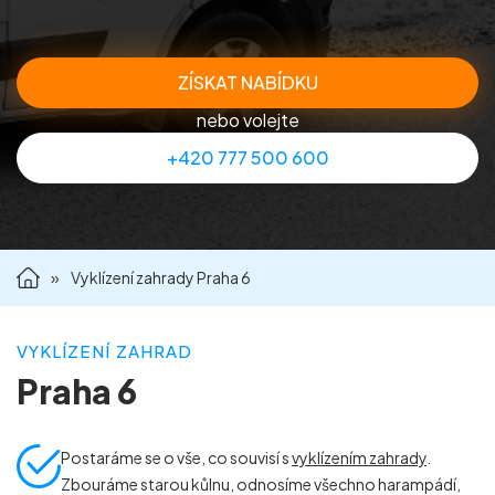
Příprava nemovitostí na prodej
ZÍSKAT NABÍDKU
Reference
nebo volejte
+420 777 500 600
Kontakt
»
Vyklízení zahrady Praha 6
VYKLÍZENÍ ZAHRAD
Praha 6
Postaráme se o vše, co souvisí s
vyklízením zahrady
.
Zbouráme starou kůlnu, odnosíme všechno harampádí,