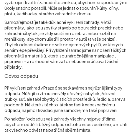
vyzbrojení kvalitní zahradní technikou, abychom si s podobnými
úkoly snadno poradili. Může se jednat o zbourání kůlny, dílny,
plotu, kadibudky, starého zahradního domku…
Samozřejmostí je také důkladné vyklizení zahrady. Větší
předměty, jako jsou zbytky staveb po bouracích pracích nebo
zahradní nábytek, se vždy snažíme rozebrat nebo rozbít na
menší kusy, abychom ušetřili prostor v autě (a vaše peníze).
Zbytek odpadu balíme do velkoobjemových pytlů, ve kterých
se nám lépe převážejí. Při vyklízení zahrad jsme na nošení těžkých
předmětů a materiálů, které jsou náročnější na manipulaci,
připraveni – a rozhodně vám za to nebudeme účtovat žádné
příplatky.
Odvoz odpadu
Při vyklízení zahrad v Praze 6
se setkáváme s nejrůznějšími typy
odpadu. Může jít o ztrouchnivělý dřevěný nábytek, železné
trubky, suť, ale také zbytky čisticích prostředků, ředidla, barev a
podobně. Některé z těchto látek se řadí k nebezpečnému
odpadu, na jehož likvidaci jsme samozřejmě také připraveni.
Po naložení odpadu z vaší zahrady všechny nejprve třídíme,
abychom oddělili běžný odpad od toho nebezpečného, a mohli
tak všechno odvézt na patřičná sběrná místa.