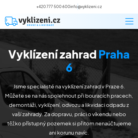
+420 777 500 600
info@vyklizeni.cz
Vyklízení zahrad
Praha
Vyklízení
6
Stěhování
Jsme specialisté na vyklízení zahrad v Praze 6
.
Malování
Můžete se na nás spolehnout při bouracích pracech,
demontáži, vyklízení, odvozu a likvidaci odpadu z
Deratizace a dezinsekce
vaší zahrady. Za dopravu, práci o víkendu nebo
těžko přístupný pozemek si přitom nenaúčtujeme
Úklid
ani korunu navíc.