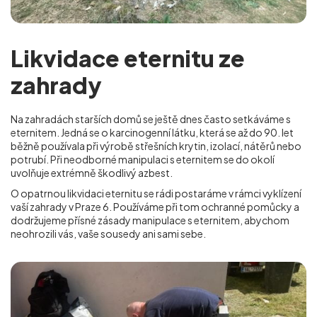
Likvidace eternitu ze
zahrady
Na zahradách starších domů se ještě dnes často setkáváme s
eternitem. Jedná se o karcinogenní látku, která se až do 90. let
běžně používala při výrobě střešních krytin, izolací, nátěrů nebo
potrubí. Při neodborné manipulaci s eternitem se do okolí
uvolňuje extrémně škodlivý azbest.
O opatrnou likvidaci eternitu se rádi postaráme v rámci vyklízení
vaší zahrady v Praze 6
. Používáme při tom ochranné pomůcky a
dodržujeme přísné zásady manipulace s eternitem, abychom
neohrozili vás, vaše sousedy ani sami sebe.