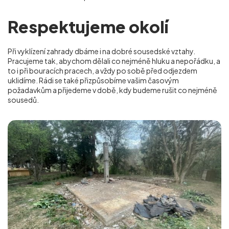
Respektujeme okolí
Při vyklízení zahrady dbáme i na dobré sousedské vztahy.
Pracujeme tak, abychom dělali co nejméně hluku a nepořádku, a
to i při bouracích pracech, a vždy po sobě před odjezdem
uklidíme. Rádi se také přizpůsobíme vašim časovým
požadavkům a přijedeme v době, kdy budeme rušit co nejméně
sousedů.