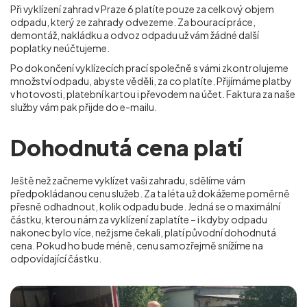
Při vyklízení zahrad v Praze 6
platíte pouze za celkový objem
odpadu, který ze zahrady odvezeme. Za bourací práce,
demontáž, nakládku a odvoz odpadu už vám žádné další
poplatky neúčtujeme.
Po dokončení vyklízecích prací společně s vámi zkontrolujeme
množství odpadu, abyste věděli, za co platíte. Přijímáme platby
v hotovosti, platební kartou i převodem na účet. Faktura za naše
služby vám pak přijde do e-mailu.
Dohodnutá cena platí
Ještě než začneme vyklízet vaši zahradu, sdělíme vám
předpokládanou cenu služeb. Za ta léta už dokážeme poměrně
přesně odhadnout, kolik odpadu bude. Jedná se o maximální
částku, kterou nám za vyklízení zaplatíte – i kdyby odpadu
nakonec bylo více, než jsme čekali, platí původní dohodnutá
cena. Pokud ho bude méně, cenu samozřejmě snížíme na
odpovídající částku.