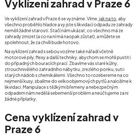
Vyklízení zahrad v Praze 6
Ve vyklízení zahrad v Praze 6
se vyznáme. Víme,
jak na to
, aby
všechno proběhlo hladce a vy jste s likvidací odpadu ze zahrady
neměli žádné starosti. Stačí nám ukázat, co všechno má ze
zahrady zmizet (a co na ní má naopak zůstat), a můžete se
spolehnout, že za chvíli bude hotovo.
Na vyklízení zahrad s sebou vozíme také nářadí včetně
motorové pily, flexy a další techniky, abychom se mohli pustit i
do případných bouracích prací. Zbavíme vás staré kůlny,
ztrouchnivělého zahradního nábytku, zrezlého ponku, suti i
starých nádob s chemikáliemi. Všechno to rozebereme na co
nejmenší kusy, sbalíme do velkoobjemových pytlů a naložíme k
likvidaci. Manipulace s těžkými břemeny a nebezpečným
odpadem nám nedělá sebemenší problém a neúčtujeme za ni
žádné příplatky.
Cena vyklízení zahrad v
Praze 6