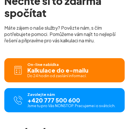
Nechte si to zdarma
spočítat
Máte zájem o naše služby? Povězte nám, s čím
potřebujete pomoci. Pomůžeme vám najít to nejlepší
řešení a připravíme pro vás kalkulaci na míru.
On-line nabídka
Kalkulace do e-mailu
Do 24 hodin od zaslání informací.
Zavolejte nám
+420 777 500 600
Jsme tu pro Vás NONSTOP. Pracujeme i o svátcích.