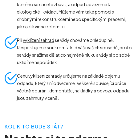
kterého se chcete zbavit, a odpad odvezeme k
ekologické likvidaci. Můžeme vám také pomoci s
drobnými rekonstrukcemi nebo specifickými pracemi,
jako je likvidace eternitu.
Při
vyklízení zahrad
se vždy chováme ohleduplně.
Respektujeme soukromí a klid váš i vašich sousedů, proto
se vždy snažíme dělat co nejméně hluku a vždy si po sobě
uklidíme nepořádek.
Cenu vyklizení zahrady určujeme na základě objemu
odpadu, který z ní odvezeme. Veškeré související práce
včetně bourání, demontáže, nakládky a odvozu odpadu
jsou zahrnuty v ceně.
KOLIK TO BUDE STÁT?