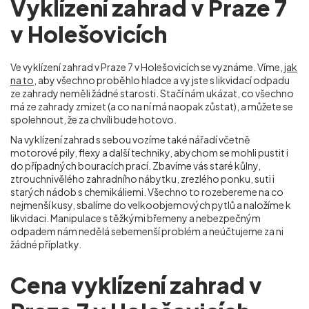
Vyklízení zahrad v Praze 7
v Holešovicích
Ve vyklízení zahrad v Praze 7 v Holešovicích
se vyznáme. Víme,
jak
na to
, aby všechno proběhlo hladce a vy jste s likvidací odpadu
ze zahrady neměli žádné starosti. Stačí nám ukázat, co všechno
má ze zahrady zmizet (a co na ní má naopak zůstat), a můžete se
spolehnout, že za chvíli bude hotovo.
Na vyklízení zahrad s sebou vozíme také nářadí včetně
motorové pily, flexy a další techniky, abychom se mohli pustit i
do případných bouracích prací. Zbavíme vás staré kůlny,
ztrouchnivělého zahradního nábytku, zrezlého ponku, suti i
starých nádob s chemikáliemi. Všechno to rozebereme na co
nejmenší kusy, sbalíme do velkoobjemových pytlů a naložíme k
likvidaci. Manipulace s těžkými břemeny a nebezpečným
odpadem nám nedělá sebemenší problém a neúčtujeme za ni
žádné příplatky.
Cena vyklízení zahrad v