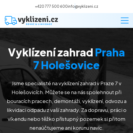
+420 777 500 600
info@vyklizeni.cz
Vyklízení zahrad
Praha
Vyklízení
7 Holešovice
Stěhování
Jsme specialisté na vyklízení zahrad v Praze 7 v
Malování
Holešovicích
. Můžete se na nás spolehnout při
bouracích pracech, demontáži, vyklízení, odvozu a
Deratizace a dezinsekce
likvidaci odpadu z vaší zahrady. Za dopravu, práci o
víkendu nebo těžko přístupný pozemek si přitom
Úklid
nenaúčtujeme ani korunu navíc.