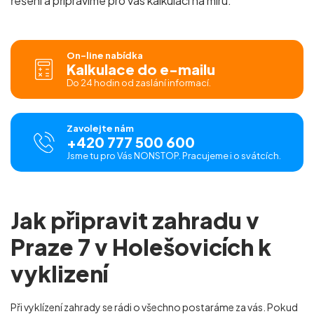
řešení a připravíme pro vás
kalkulaci na míru.
On-line nabídka
Kalkulace do e-mailu
Do 24 hodin od zaslání informací.
Zavolejte nám
+420 777 500 600
Jsme tu pro Vás NONSTOP. Pracujeme i o svátcích.
Jak připravit zahradu v
Praze 7 v Holešovicích k
vyklizení
Při vyklízení zahrady se rádi o všechno postaráme za vás. Pokud