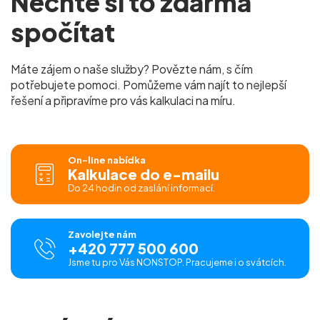
Nechte si to zdarma
spočítat
Máte zájem o naše služby? Povězte nám, s čím
potřebujete pomoci. Pomůžeme vám najít to nejlepší
řešení a připravíme pro vás kalkulaci na míru.
On-line nabídka
Kalkulace do e-mailu
Do 24 hodin od zaslání informací.
Zavolejte nám
+420 777 500 600
Jsme tu pro Vás NONSTOP. Pracujeme i o svátcích.