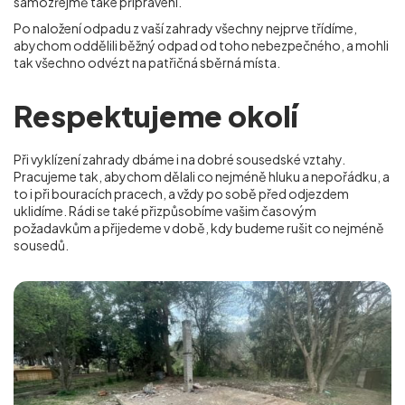
samozřejmě také připraveni.
Po naložení odpadu z vaší zahrady všechny nejprve třídíme,
abychom oddělili běžný odpad od toho nebezpečného, a mohli
tak všechno odvézt na patřičná sběrná místa.
Respektujeme okolí
Při vyklízení zahrady dbáme i na dobré sousedské vztahy.
Pracujeme tak, abychom dělali co nejméně hluku a nepořádku, a
to i při bouracích pracech, a vždy po sobě před odjezdem
uklidíme. Rádi se také přizpůsobíme vašim časovým
požadavkům a přijedeme v době, kdy budeme rušit co nejméně
sousedů.