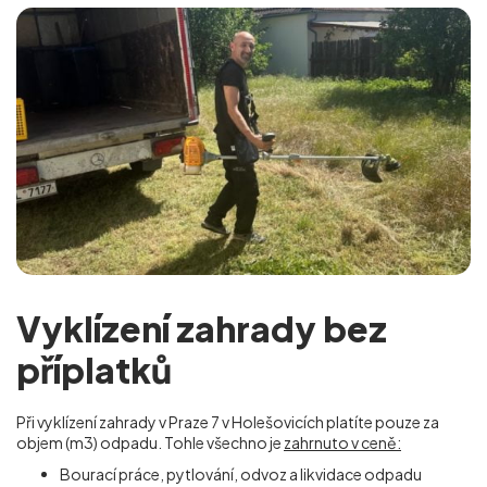
Vyklízení zahrady bez
příplatků
Při vyklízení zahrady v Praze 7 v Holešovicích
platíte pouze za
objem (m
3
) odpadu. Tohle všechno je
zahrnuto v ceně:
Bourací práce, pytlování, odvoz a likvidace odpadu