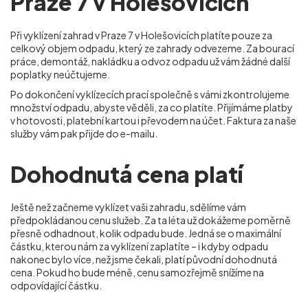
Praze 7 v Holešovicích
Při vyklízení zahrad v Praze 7 v Holešovicích
platíte pouze za
celkový objem odpadu, který ze zahrady odvezeme. Za bourací
práce, demontáž, nakládku a odvoz odpadu už vám žádné další
poplatky neúčtujeme.
Po dokončení vyklízecích prací společně s vámi zkontrolujeme
množství odpadu, abyste věděli, za co platíte. Přijímáme platby
v hotovosti, platební kartou i převodem na účet. Faktura za naše
služby vám pak přijde do e-mailu.
Dohodnutá cena platí
Ještě než začneme vyklízet vaši zahradu, sdělíme vám
předpokládanou cenu služeb. Za ta léta už dokážeme poměrně
přesně odhadnout, kolik odpadu bude. Jedná se o maximální
částku, kterou nám za vyklízení zaplatíte – i kdyby odpadu
nakonec bylo více, než jsme čekali, platí původní dohodnutá
cena. Pokud ho bude méně, cenu samozřejmě snížíme na
odpovídající částku.