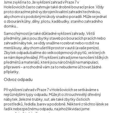
Jsme zvyklí na to, že vyklízení zahrad v Praze 7 v
Holešovicích
často zahrnuje také drobné bourací práce. Vždy
proto dorazíme plně vyzbrojení kvalitní zahradní technikou,
abychom si s podobnými úkoly snadno poradili. Může se jednat
o zbourání kůlny, dílny, plotu, kadibudky, starého zahradního
domku…
Samozřejmostí je také důkladné vyklizení zahrady. Větší
předměty, jako jsou zbytky staveb po bouracích pracích nebo
zahradní nábytek, se vždy snažíme rozebrat nebo rozbít na
menší kusy, abychom ušetřili prostor v autě (a vaše peníze).
Zbytek odpadu balíme do velkoobjemových pytlů, ve kterých
se nám lépe převážejí. Při vyklízení zahrad jsme na nošení těžkých
předmětů a materiálů, které jsou náročnější na manipulaci,
připraveni – a rozhodně vám za to nebudeme účtovat žádné
příplatky.
Odvoz odpadu
Při vyklízení zahrad v Praze 7 v Holešovicích
se setkáváme s
nejrůznějšími typy odpadu. Může jít o ztrouchnivělý dřevěný
nábytek, železné trubky, suť, ale také zbytky čisticích
prostředků, ředidla, barev a podobně. Některé z těchto látek se
řadí k nebezpečnému odpadu, na jehož likvidaci jsme