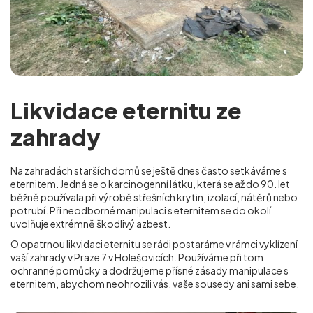
Likvidace eternitu ze
zahrady
Na zahradách starších domů se ještě dnes často setkáváme s
eternitem. Jedná se o karcinogenní látku, která se až do 90. let
běžně používala při výrobě střešních krytin, izolací, nátěrů nebo
potrubí. Při neodborné manipulaci s eternitem se do okolí
uvolňuje extrémně škodlivý azbest.
O opatrnou likvidaci eternitu se rádi postaráme v rámci vyklízení
vaší zahrady v Praze 7 v Holešovicích
. Používáme při tom
ochranné pomůcky a dodržujeme přísné zásady manipulace s
eternitem, abychom neohrozili vás, vaše sousedy ani sami sebe.