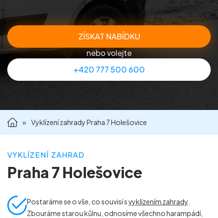
Příprava nemovitostí na prodej
ZÍSKAT NABÍDKU
Reference
nebo volejte
+420 777 500 600
Kontakt
»
Vyklízení zahrady Praha 7 Holešovice
VYKLÍZENÍ ZAHRAD
Praha 7 Holešovice
Postaráme se o vše, co souvisí s
vyklízením zahrady
.
Zbouráme starou kůlnu, odnosíme všechno harampádí,