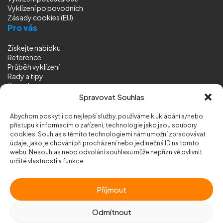
Vyklízení
po povodních
Zásady cookies (EU)
Pro vás
Získejte nabídku
Reference
Průběh vyklízení
Rady a tipy
Kontakt
Sledujte nás
Spravovat Souhlas
Abychom poskytli co nejlepší služby, používáme k ukládání a/nebo
přístupu k informacím o zařízení, technologie jako jsou soubory
cookies. Souhlas s těmito technologiemi nám umožní zpracovávat
údaje, jako je chování při procházení nebo jedinečná ID na tomto
webu. Nesouhlas nebo odvolání souhlasu může nepříznivě ovlivnit
© 2026 Vyklizeni.cz (
mapa stránek
)
určité vlastnosti a funkce.
Designed by
MEDIA ENERGY
Příjmout
Chráněno službou
reCAPTCHA
Ochrana soukromí
-
Smluvní podmínky
Odmítnout