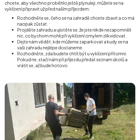
chcete, aby všechno proběhlo ještě plynuleji, můžete se na
vyklízení připravit už před naším příjezdem:
Rozhodněte se, čeho se na zahradě chcete zbavit a co má
naopak zůstat.
Projděte zahradu a ujistěte se, že jste nikde nezapomněli
nic, co bychom mohli při vyklízení omylem zlikvidovat.
Dejte nám vědět, kde můžeme zaparkovat a kudy se na
vaši zahradu nejlépe dostaneme.
Rozhodněte, zda budete chtít být u vyklízení přítomni.
Pokud ne, stačí nám při příjezdu předat seznam úkolů a
vrátit se, až bude hotovo.