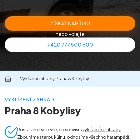
Příprava nemovitostí na prodej
ZÍSKAT NABÍDKU
Reference
nebo volejte
+420 777 500 600
Kontakt
»
Vyklízení zahrady Praha 8 Kobylisy
VYKLÍZENÍ ZAHRAD
Praha 8 Kobylisy
Postaráme se o vše, co souvisí s
vyklízením zahrady
.
Zbouráme starou kůlnu, odnosíme všechno harampádí,