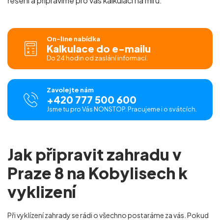
řešení a připravíme pro vás
kalkulaci na míru.
On-line nabídka
Kalkulace do e-mailu
Do 24 hodin od zaslání informací.
Zavolejte nám
+420 777 500 600
Jsme tu pro Vás NONSTOP. Pracujeme i o svátcích.
Jak připravit zahradu v
Praze 8 na Kobylisech k
vyklizení
Při vyklízení zahrady se rádi o všechno postaráme za vás. Pokud