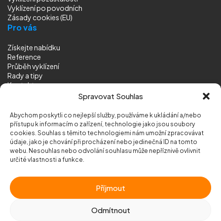
Vyklízení
po povodních
Zásady cookies (EU)
Pro vás
Získejte nabídku
Reference
Průběh vyklízení
Rady a tipy
Kontakt
Sledujte nás
Spravovat Souhlas
Abychom poskytli co nejlepší služby, používáme k ukládání a/nebo
přístupu k informacím o zařízení, technologie jako jsou soubory
cookies. Souhlas s těmito technologiemi nám umožní zpracovávat
údaje, jako je chování při procházení nebo jedinečná ID na tomto
webu. Nesouhlas nebo odvolání souhlasu může nepříznivě ovlivnit
© 2026 Vyklizeni.cz (
mapa stránek
)
určité vlastnosti a funkce.
Designed by
MEDIA ENERGY
Příjmout
Chráněno službou
reCAPTCHA
Ochrana soukromí
-
Smluvní podmínky
Odmítnout