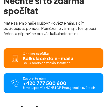
Nechte si to zdarma
spočítat
Máte zájem o naše služby? Povězte nám, s čím
potřebujete pomoci. Pomůžeme vám najít to nejlepší
řešení a připravíme pro vás kalkulaci na míru.
On-line nabídka
Kalkulace do e-mailu
Do 24 hodin od zaslání informací.
Zavolejte nám
+420 777 500 600
Jsme tu pro Vás NONSTOP. Pracujeme i o svátcích.