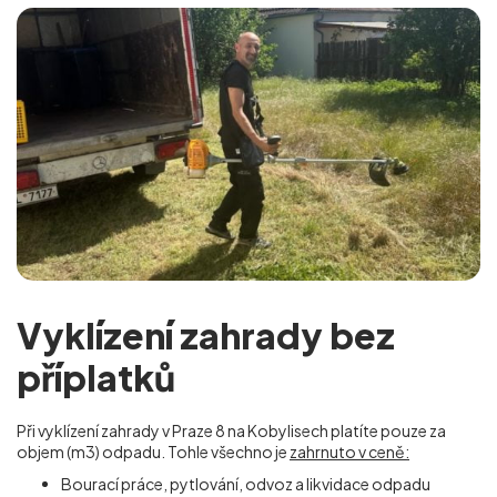
Vyklízení zahrady bez
příplatků
Při vyklízení zahrady v Praze 8 na Kobylisech
platíte pouze za
objem (m
3
) odpadu. Tohle všechno je
zahrnuto v ceně:
Bourací práce, pytlování, odvoz a likvidace odpadu