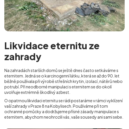
Likvidace eternitu ze
zahrady
Na zahradách starších domů se ještě dnes často setkáváme s
eternitem. Jedná se o karcinogenní látku, která se až do 90. let
běžně používala při výrobě střešních krytin, izolací, nátěrů nebo
potrubí. Při neodborné manipulaci s eternitem se do okolí
uvolňuje extrémně škodlivý azbest.
O opatrnou likvidaci eternitu se rádi postaráme v rámci vyklízení
vaší zahrady v Praze 8 na Kobylisech
. Používáme při tom
ochranné pomůcky a dodržujeme přísné zásady manipulace s
eternitem, abychom neohrozili vás, vaše sousedy ani sami sebe.