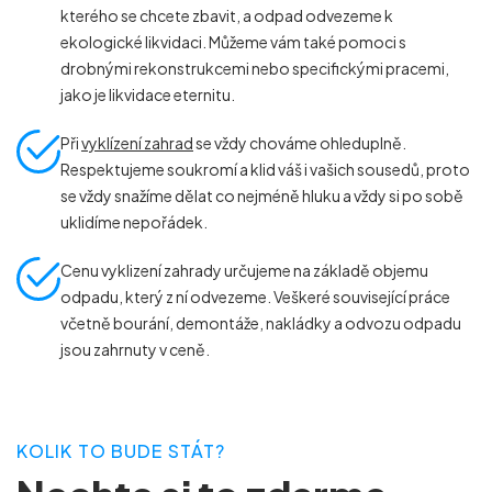
kterého se chcete zbavit, a odpad odvezeme k
ekologické likvidaci. Můžeme vám také pomoci s
drobnými rekonstrukcemi nebo specifickými pracemi,
jako je likvidace eternitu.
Při
vyklízení zahrad
se vždy chováme ohleduplně.
Respektujeme soukromí a klid váš i vašich sousedů, proto
se vždy snažíme dělat co nejméně hluku a vždy si po sobě
uklidíme nepořádek.
Cenu vyklizení zahrady určujeme na základě objemu
odpadu, který z ní odvezeme. Veškeré související práce
včetně bourání, demontáže, nakládky a odvozu odpadu
jsou zahrnuty v ceně.
KOLIK TO BUDE STÁT?