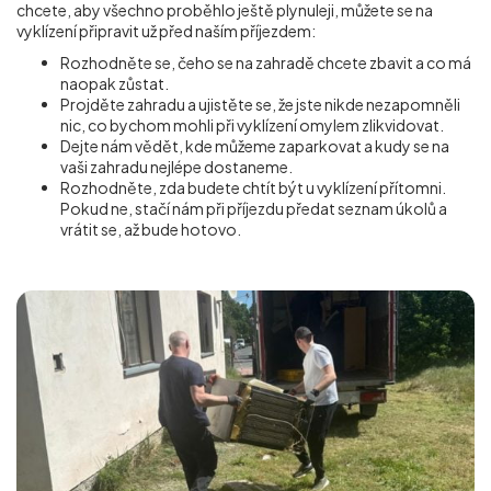
chcete, aby všechno proběhlo ještě plynuleji, můžete se na
vyklízení připravit už před naším příjezdem:
Rozhodněte se, čeho se na zahradě chcete zbavit a co má
naopak zůstat.
Projděte zahradu a ujistěte se, že jste nikde nezapomněli
nic, co bychom mohli při vyklízení omylem zlikvidovat.
Dejte nám vědět, kde můžeme zaparkovat a kudy se na
vaši zahradu nejlépe dostaneme.
Rozhodněte, zda budete chtít být u vyklízení přítomni.
Pokud ne, stačí nám při příjezdu předat seznam úkolů a
vrátit se, až bude hotovo.