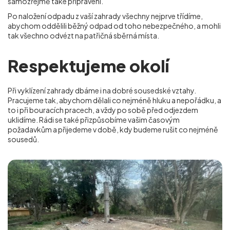
samozřejmě také připraveni.
Po naložení odpadu z vaší zahrady všechny nejprve třídíme,
abychom oddělili běžný odpad od toho nebezpečného, a mohli
tak všechno odvézt na patřičná sběrná místa.
Respektujeme okolí
Při vyklízení zahrady dbáme i na dobré sousedské vztahy.
Pracujeme tak, abychom dělali co nejméně hluku a nepořádku, a
to i při bouracích pracech, a vždy po sobě před odjezdem
uklidíme. Rádi se také přizpůsobíme vašim časovým
požadavkům a přijedeme v době, kdy budeme rušit co nejméně
sousedů.