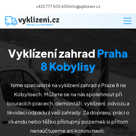
+420 777 500 600
info@vyklizeni.cz
Vyklízení zahrad
Praha
Vyklízení
8 Kobylisy
Stěhování
Jsme specialisté na vyklízení zahrad v Praze 8 na
Malování
Kobylisech
. Můžete se na nás spolehnout při
bouracích pracech, demontáži, vyklízení, odvozu a
Deratizace a dezinsekce
likvidaci odpadu z vaší zahrady. Za dopravu, práci o
víkendu nebo těžko přístupný pozemek si přitom
Úklid
nenaúčtujeme ani korunu navíc.