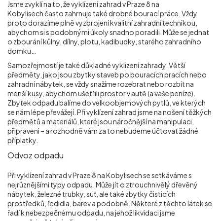
Jsme zvyklí na to, že vyklízení zahrad v Praze 8 na
Kobylisech
často zahrnuje také drobné bourací práce. Vždy
proto dorazíme plně vyzbrojení kvalitní zahradní technikou,
abychom si s podobnými úkoly snadno poradili. Může se jednat
o zbourání kůlny, dílny, plotu, kadibudky, starého zahradního
domku…
Samozřejmostí je také důkladné vyklizení zahrady. Větší
předměty, jako jsou zbytky staveb po bouracích pracích nebo
zahradní nábytek, se vždy snažíme rozebrat nebo rozbít na
menší kusy, abychom ušetřili prostor v autě (a vaše peníze).
Zbytek odpadu balíme do velkoobjemových pytlů, ve kterých
se nám lépe převážejí. Při vyklízení zahrad jsme na nošení těžkých
předmětů a materiálů, které jsou náročnější na manipulaci,
připraveni – a rozhodně vám za to nebudeme účtovat žádné
příplatky.
Odvoz odpadu
Při vyklízení zahrad v Praze 8 na Kobylisech
se setkáváme s
nejrůznějšími typy odpadu. Může jít o ztrouchnivělý dřevěný
nábytek, železné trubky, suť, ale také zbytky čisticích
prostředků, ředidla, barev a podobně. Některé z těchto látek se
řadí k nebezpečnému odpadu, na jehož likvidaci jsme