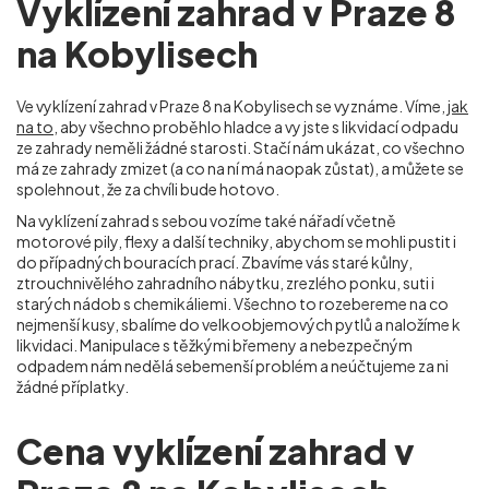
Vyklízení zahrad v Praze 8
na Kobylisech
Ve vyklízení zahrad v Praze 8 na Kobylisech
se vyznáme. Víme,
jak
na to
, aby všechno proběhlo hladce a vy jste s likvidací odpadu
ze zahrady neměli žádné starosti. Stačí nám ukázat, co všechno
má ze zahrady zmizet (a co na ní má naopak zůstat), a můžete se
spolehnout, že za chvíli bude hotovo.
Na vyklízení zahrad s sebou vozíme také nářadí včetně
motorové pily, flexy a další techniky, abychom se mohli pustit i
do případných bouracích prací. Zbavíme vás staré kůlny,
ztrouchnivělého zahradního nábytku, zrezlého ponku, suti i
starých nádob s chemikáliemi. Všechno to rozebereme na co
nejmenší kusy, sbalíme do velkoobjemových pytlů a naložíme k
likvidaci. Manipulace s těžkými břemeny a nebezpečným
odpadem nám nedělá sebemenší problém a neúčtujeme za ni
žádné příplatky.
Cena vyklízení zahrad v