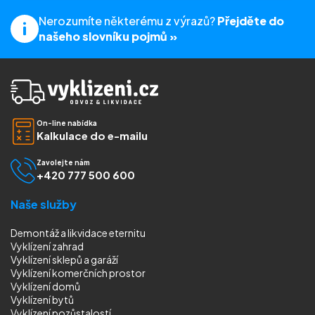
Nerozumíte některému z výrazů?
Přejděte do
našeho slovníku pojmů »
On-line nabídka
Kalkulace do e-mailu
Zavolejte nám
+420 777 500 600
Naše služby
Demontáž a likvidace eternitu
Vyklízení zahrad
Vyklízení sklepů a garáží
Vyklízení komerčních prostor
Vyklízení domů
Vyklízení bytů
Vyklízení pozůstalostí