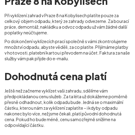
Praze 8 na Kobylisech
Při vyklízení zahrad v Praze 8 na Kobylisech
platíte pouze za
celkový objem odpadu, který ze zahrady odvezeme. Za bourací
práce, demontáž, nakládku a odvoz odpadu už vám žádné další
poplatky neúčtujeme.
Po dokončení vyklízecích prací společně s vámi zkontrolujeme
množství odpadu, abyste věděli, za co platíte. Přijímáme platby
v hotovosti, platební kartou i převodem na účet. Faktura za naše
služby vám pak přijde do e-mailu.
Dohodnutá cena platí
Ještě než začneme vyklízet vaši zahradu, sdělíme vám
předpokládanou cenu služeb. Za ta léta už dokážeme poměrně
přesně odhadnout, kolik odpadu bude. Jedná se o maximální
částku, kterou nám za vyklízení zaplatíte – i kdyby odpadu
nakonec bylo více, než jsme čekali, platí původní dohodnutá
cena. Pokud ho bude méně, cenu samozřejmě snížíme na
odpovídající částku.