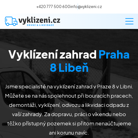
+420 777 500 600
info@vyklizeni.cz
Vyklízení zahrad
Praha
Vyklízení
8 Libeň
Stěhování
Jsme specialisté na vyklízení zahrad v Praze 8 v Libni
.
Malování
Můžete se na nás spolehnout při bouracích pracech,
demontáži, vyklízení, odvozu a likvidaci odpadu z
Deratizace a dezinsekce
vaší zahrady. Za dopravu, práci o víkendu nebo
těžko přístupný pozemek si přitom nenaúčtujeme
Úklid
ani korunu navíc.