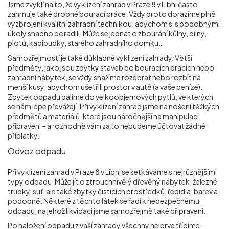
Jsme zvyklí na to, že vyklízení zahrad v Praze 8 v Libni
často
zahrnuje také drobné bourací práce. Vždy proto dorazíme plně
vyzbrojení kvalitní zahradní technikou, abychom si s podobnými
úkoly snadno poradili. Může se jednat o zbourání kůlny, dílny,
plotu, kadibudky, starého zahradního domku…
Samozřejmostí je také důkladné vyklizení zahrady. Větší
předměty, jako jsou zbytky staveb po bouracích pracích nebo
zahradní nábytek, se vždy snažíme rozebrat nebo rozbít na
menší kusy, abychom ušetřili prostor v autě (a vaše peníze).
Zbytek odpadu balíme do velkoobjemových pytlů, ve kterých
se nám lépe převážejí. Při vyklízení zahrad jsme na nošení těžkých
předmětů a materiálů, které jsou náročnější na manipulaci,
připraveni – a rozhodně vám za to nebudeme účtovat žádné
příplatky.
Odvoz odpadu
Při vyklízení zahrad v Praze 8 v Libni
se setkáváme s nejrůznějšími
typy odpadu. Může jít o ztrouchnivělý dřevěný nábytek, železné
trubky, suť, ale také zbytky čisticích prostředků, ředidla, barev a
podobně. Některé z těchto látek se řadí k nebezpečnému
odpadu, na jehož likvidaci jsme samozřejmě také připraveni.
Po naložení odpadu z vaší zahrady všechny nejprve třídíme,