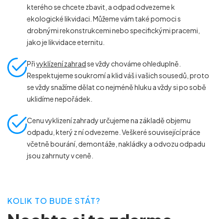
kterého se chcete zbavit, a odpad odvezeme k
ekologické likvidaci. Můžeme vám také pomoci s
drobnými rekonstrukcemi nebo specifickými pracemi,
jako je likvidace eternitu.
Při
vyklízení zahrad
se vždy chováme ohleduplně.
Respektujeme soukromí a klid váš i vašich sousedů, proto
se vždy snažíme dělat co nejméně hluku a vždy si po sobě
uklidíme nepořádek.
Cenu vyklizení zahrady určujeme na základě objemu
odpadu, který z ní odvezeme. Veškeré související práce
včetně bourání, demontáže, nakládky a odvozu odpadu
jsou zahrnuty v ceně.
KOLIK TO BUDE STÁT?