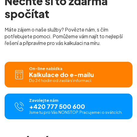
Nechte si to zdarma
spočítat
Máte zájem o naše služby? Povězte nám, s čím
potřebujete pomoci. Pomůžeme vám najít to nejlepší
řešení a připravíme pro vás kalkulaci na míru.
On-line nabídka
Kalkulace do e-mailu
Do 24 hodin od zaslání informací.
Zavolejte nám
+420 777 500 600
Jsme tu pro Vás NONSTOP. Pracujeme i o svátcích.