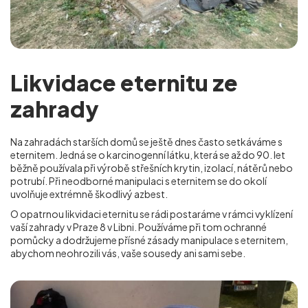
Likvidace eternitu ze
zahrady
Na zahradách starších domů se ještě dnes často setkáváme s
eternitem. Jedná se o karcinogenní látku, která se až do 90. let
běžně používala při výrobě střešních krytin, izolací, nátěrů nebo
potrubí. Při neodborné manipulaci s eternitem se do okolí
uvolňuje extrémně škodlivý azbest.
O opatrnou likvidaci eternitu se rádi postaráme v rámci vyklízení
vaší zahrady v Praze 8 v Libni
. Používáme při tom ochranné
pomůcky a dodržujeme přísné zásady manipulace s eternitem,
abychom neohrozili vás, vaše sousedy ani sami sebe.