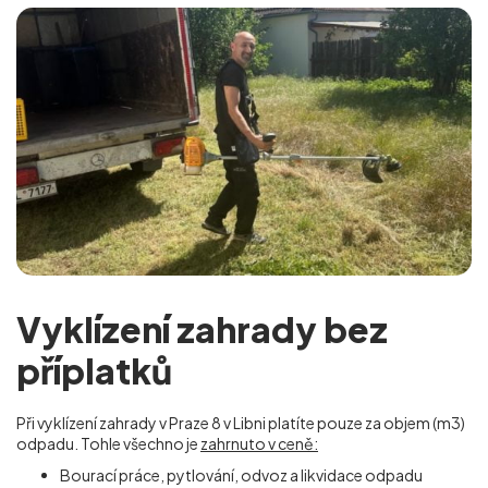
Vyklízení zahrady bez
příplatků
Při vyklízení zahrady v Praze 8 v Libni
platíte pouze za objem (m
3
)
odpadu. Tohle všechno je
zahrnuto v ceně:
Bourací práce, pytlování, odvoz a likvidace odpadu