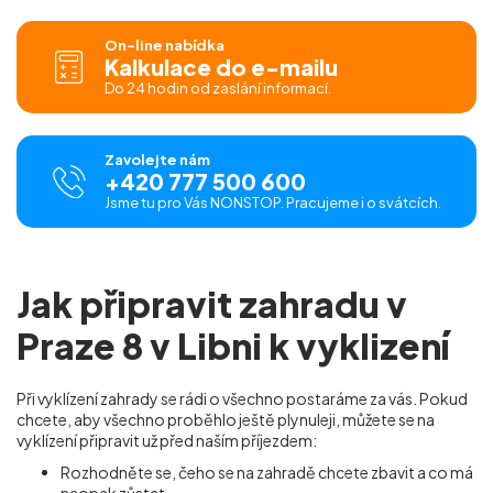
On-line nabídka
Kalkulace do e-mailu
Do 24 hodin od zaslání informací.
Zavolejte nám
+420 777 500 600
Jsme tu pro Vás NONSTOP. Pracujeme i o svátcích.
Jak připravit zahradu v
Praze 8 v Libni k vyklizení
Při vyklízení zahrady se rádi o všechno postaráme za vás. Pokud
chcete, aby všechno proběhlo ještě plynuleji, můžete se na
vyklízení připravit už před naším příjezdem:
Rozhodněte se, čeho se na zahradě chcete zbavit a co má