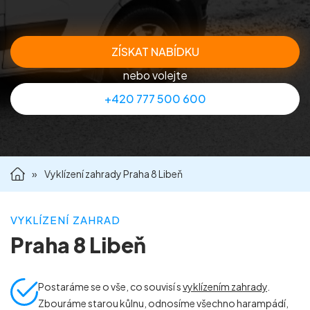
Příprava nemovitostí na prodej
ZÍSKAT NABÍDKU
Reference
nebo volejte
+420 777 500 600
Kontakt
»
Vyklízení zahrady Praha 8 Libeň
VYKLÍZENÍ ZAHRAD
Praha 8 Libeň
Postaráme se o vše, co souvisí s
vyklízením zahrady
.
Zbouráme starou kůlnu, odnosíme všechno harampádí,