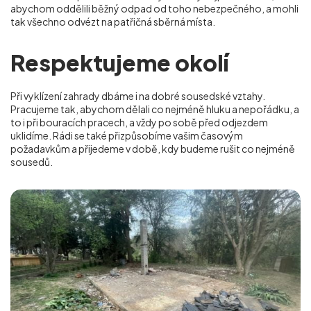
abychom oddělili běžný odpad od toho nebezpečného, a mohli
tak všechno odvézt na patřičná sběrná místa.
Respektujeme okolí
Při vyklízení zahrady dbáme i na dobré sousedské vztahy.
Pracujeme tak, abychom dělali co nejméně hluku a nepořádku, a
to i při bouracích pracech, a vždy po sobě před odjezdem
uklidíme. Rádi se také přizpůsobíme vašim časovým
požadavkům a přijedeme v době, kdy budeme rušit co nejméně
sousedů.