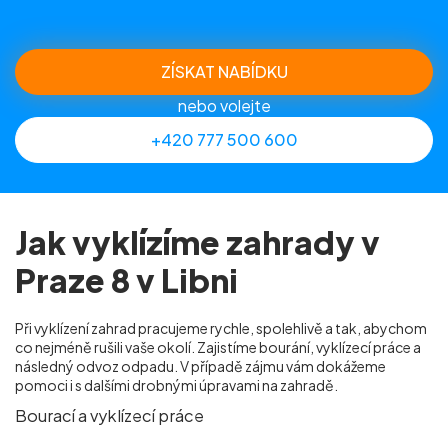
ZÍSKAT NABÍDKU
nebo volejte
+420 777 500 600
Jak vyklízíme zahrady v
Praze 8 v Libni
Při vyklízení zahrad pracujeme rychle, spolehlivě a tak, abychom
co nejméně rušili vaše okolí. Zajistíme bourání, vyklízecí práce a
následný odvoz odpadu. V případě zájmu vám dokážeme
pomoci i s dalšími drobnými úpravami na zahradě.
Bourací a vyklízecí práce