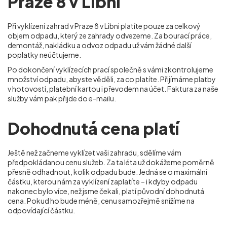
Praze 8 v Libni
Při vyklízení zahrad v Praze 8 v Libni
platíte pouze za celkový
objem odpadu, který ze zahrady odvezeme. Za bourací práce,
demontáž, nakládku a odvoz odpadu už vám žádné další
poplatky neúčtujeme.
Po dokončení vyklízecích prací společně s vámi zkontrolujeme
množství odpadu, abyste věděli, za co platíte. Přijímáme platby
v hotovosti, platební kartou i převodem na účet. Faktura za naše
služby vám pak přijde do e-mailu.
Dohodnutá cena platí
Ještě než začneme vyklízet vaši zahradu, sdělíme vám
předpokládanou cenu služeb. Za ta léta už dokážeme poměrně
přesně odhadnout, kolik odpadu bude. Jedná se o maximální
částku, kterou nám za vyklízení zaplatíte – i kdyby odpadu
nakonec bylo více, než jsme čekali, platí původní dohodnutá
cena. Pokud ho bude méně, cenu samozřejmě snížíme na
odpovídající částku.