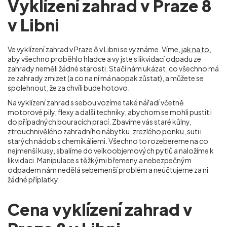
Vyklízení zahrad v Praze 8
v Libni
Ve vyklízení zahrad v Praze 8 v Libni
se vyznáme. Víme,
jak na to
,
aby všechno proběhlo hladce a vy jste s likvidací odpadu ze
zahrady neměli žádné starosti. Stačí nám ukázat, co všechno má
ze zahrady zmizet (a co na ní má naopak zůstat), a můžete se
spolehnout, že za chvíli bude hotovo.
Na vyklízení zahrad s sebou vozíme také nářadí včetně
motorové pily, flexy a další techniky, abychom se mohli pustit i
do případných bouracích prací. Zbavíme vás staré kůlny,
ztrouchnivělého zahradního nábytku, zrezlého ponku, suti i
starých nádob s chemikáliemi. Všechno to rozebereme na co
nejmenší kusy, sbalíme do velkoobjemových pytlů a naložíme k
likvidaci. Manipulace s těžkými břemeny a nebezpečným
odpadem nám nedělá sebemenší problém a neúčtujeme za ni
žádné příplatky.
Cena vyklízení zahrad v