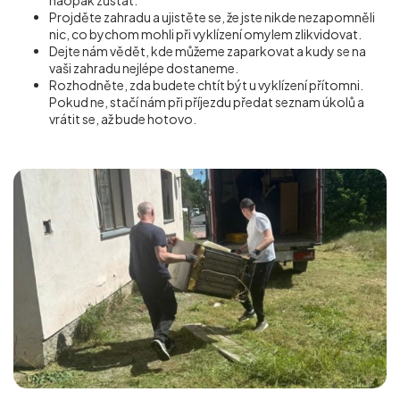
naopak zůstat.
Projděte zahradu a ujistěte se, že jste nikde nezapomněli
nic, co bychom mohli při vyklízení omylem zlikvidovat.
Dejte nám vědět, kde můžeme zaparkovat a kudy se na
vaši zahradu nejlépe dostaneme.
Rozhodněte, zda budete chtít být u vyklízení přítomni.
Pokud ne, stačí nám při příjezdu předat seznam úkolů a
vrátit se, až bude hotovo.