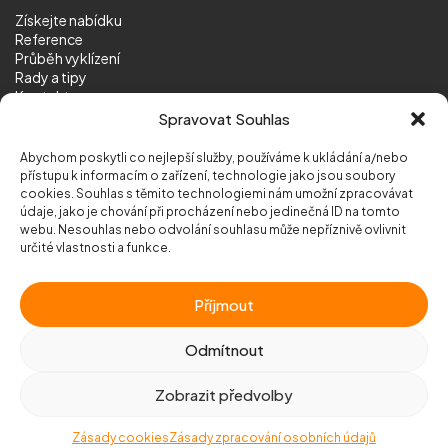
Získejte nabídku
Reference
Průběh vyklízení
Rady a tipy
Kontakt
Sledujte nás
Spravovat Souhlas
Abychom poskytli co nejlepší služby, používáme k ukládání a/nebo
přístupu k informacím o zařízení, technologie jako jsou soubory
cookies. Souhlas s těmito technologiemi nám umožní zpracovávat
údaje, jako je chování při procházení nebo jedinečná ID na tomto
webu. Nesouhlas nebo odvolání souhlasu může nepříznivě ovlivnit
© 2026 Vyklizeni.cz (
mapa stránek
)
určité vlastnosti a funkce.
Designed by
MEDIA ENERGY
Příjmout
Chráněno službou
reCAPTCHA
Ochrana soukromí
-
Smluvní podmínky
Odmítnout
Zobrazit předvolby
Zavolejte nám
+420 777 500 600
Zásady cookies
Zásady zpracování osobních údajů