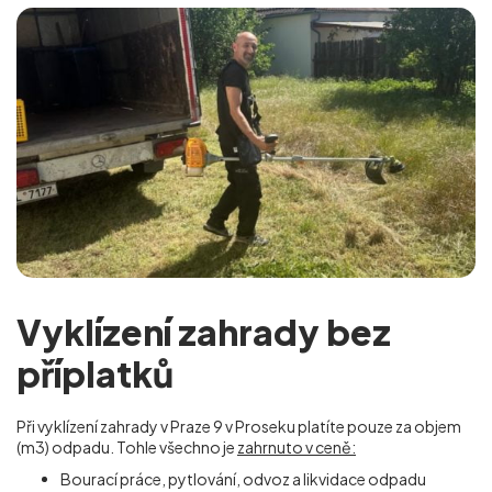
Vyklízení zahrady bez
příplatků
Při vyklízení zahrady v Praze 9 v Proseku
platíte pouze za objem
(m
3
) odpadu. Tohle všechno je
zahrnuto v ceně:
Bourací práce, pytlování, odvoz a likvidace odpadu