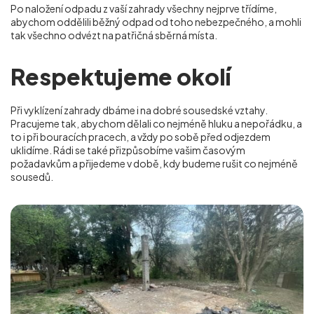
Po naložení odpadu z vaší zahrady všechny nejprve třídíme,
abychom oddělili běžný odpad od toho nebezpečného, a mohli
tak všechno odvézt na patřičná sběrná místa.
Respektujeme okolí
Při vyklízení zahrady dbáme i na dobré sousedské vztahy.
Pracujeme tak, abychom dělali co nejméně hluku a nepořádku, a
to i při bouracích pracech, a vždy po sobě před odjezdem
uklidíme. Rádi se také přizpůsobíme vašim časovým
požadavkům a přijedeme v době, kdy budeme rušit co nejméně
sousedů.