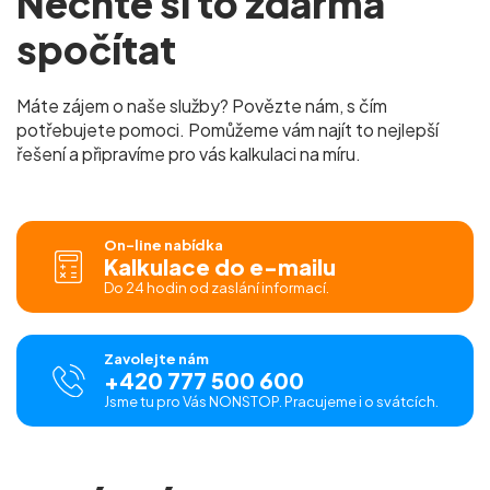
Nechte si to zdarma
spočítat
Máte zájem o naše služby? Povězte nám, s čím
potřebujete pomoci. Pomůžeme vám najít to nejlepší
řešení a připravíme pro vás kalkulaci na míru.
On-line nabídka
Kalkulace do e-mailu
Do 24 hodin od zaslání informací.
Zavolejte nám
+420 777 500 600
Jsme tu pro Vás NONSTOP. Pracujeme i o svátcích.