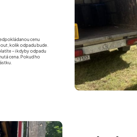
 předpokládanou cenu
out, kolik odpadu bude.
platíte – i kdyby odpadu
dnutá cena. Pokud ho
ástku.