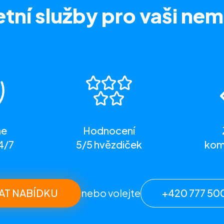
tní služby
pro vaši nem
me
Hodnocení
4/7
5/5 hvězdiček
komp
AT NABÍDKU
nebo volejte
+420 777 50