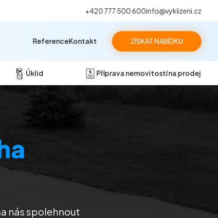
+420 777 500 600
info@vyklizeni.cz
Reference
Kontakt
ZÍSKAT NABÍDKU
Úklid
Příprava nemovitostí na prodej
ha
na nás spolehnout