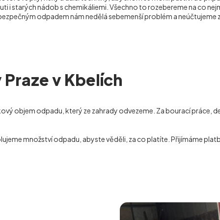
uti i starých nádob s chemikáliemi. Všechno to rozebereme na co nej
 nebezpečným odpadem nám nedělá sebemenší problém a neúčtujeme za 
 Praze v Kbelích
lkový objem odpadu, který ze zahrady odvezeme. Za bourací práce, 
ujeme množství odpadu, abyste věděli, za co platíte. Přijímáme platb