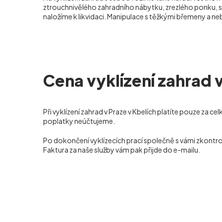
ztrouchnivělého zahradního nábytku, zrezlého ponku, s
naložíme k likvidaci. Manipulace s těžkými břemeny a
Cena vyklízení zahrad v
Při vyklízení zahrad v Praze v Kbelích
platíte pouze za ce
poplatky neúčtujeme.
Po dokončení vyklízecích prací společně s vámi zkontrol
Faktura za naše služby vám pak přijde do e-mailu.