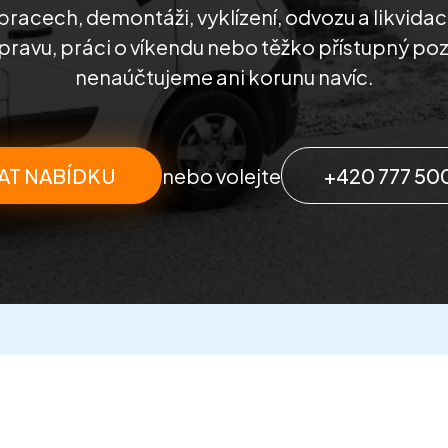
pracech, demontáži, vyklízení, odvozu a likvidac
pravu, práci o víkendu nebo těžko přístupný po
nenaúčtujeme ani korunu navíc.
AT NABÍDKU
nebo volejte
+420 777 50