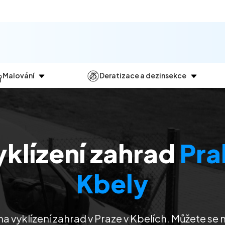
Malování
Deratizace a dezinsekce
Jak
probíhá?
Průběh
a
dezinsekce
Malování bytů
Deratizace
Malování domů
Dezinfekce
klízení zahrad
Pra
Malování kanceláří
Dezinsekce
Malování komerčních prostor
Kbely
na vyklízení zahrad v Praze v Kbelích
. Můžete se 