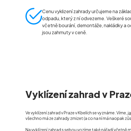
Cenu vyklizení zahrady určujeme na zákl
odpadu, který z ní odvezeme. Veškeré sou
včetně bourání, demontáže, nakládky a 
jsou zahrnuty v ceně.
Vyklízení zahrad v Praz
Ve vyklízení zahrad v Praze v Kbelích
se vyznáme. Víme,
j
všechno má ze zahrady zmizet (a co na ní má naopak zůst
Na vyklízení zahrad s sebou vozíme také nářadí včetně mo