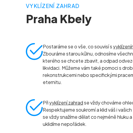
VYKLÍZENÍ ZAHRAD
Praha Kbely
Postaráme se o vše, co souvisí s
vyklízen
Zbouráme starou kůlnu, odnosíme všechn
kterého se chcete zbavit, a odpad odve
likvidaci. Můžeme vám také pomoci s dro
rekonstrukcemi nebo specifickými pracemi,
eternitu.
Při
vyklízení zahrad
se vždy chováme ohle
Respektujeme soukromí a klid váš i vašic
se vždy snažíme dělat co nejméně hluku a
uklidíme nepořádek.