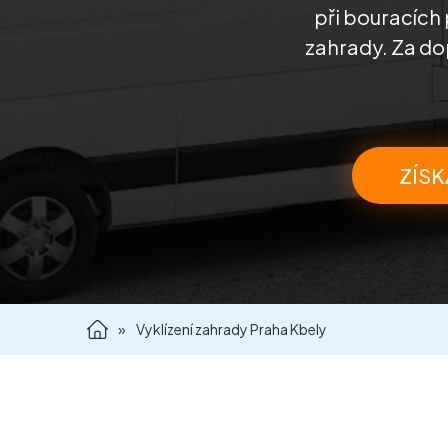
při bouracích 
zahrady. Za do
ZÍSK
»
Vyklízení zahrady Praha Kbely