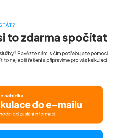
STÁT?
i to zdarma spočítat
služby? Povězte nám, s čím potřebujete pomoci.
to nejlepší řešení a připravíme pro vás kalkulaci
ne nabídka
lkulace do e-mailu
hodin od zaslání informací.