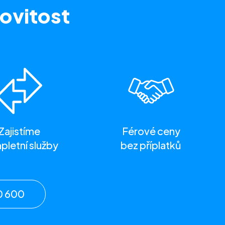
ovitost
Zajistíme
Férové ceny
letní služby
bez příplatků
0 600