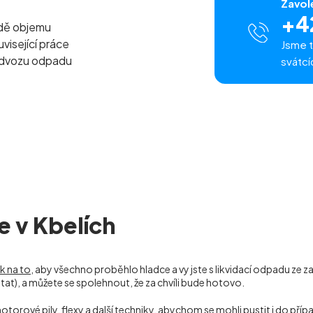
Zavol
+4
adě objemu
visející práce
Jsme t
odvozu odpadu
svátcí
e v Kbelích
ak na to
, aby všechno proběhlo hladce a vy jste s likvidací odpadu ze 
at), a můžete se spolehnout, že za chvíli bude hotovo.
torové pily, flexy a další techniky, abychom se mohli pustit i do pří