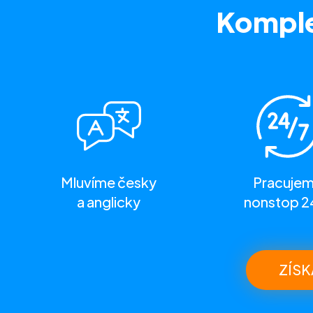
Komple
Mluvíme česky
Pracuje
a anglicky
nonstop 2
ZÍSK