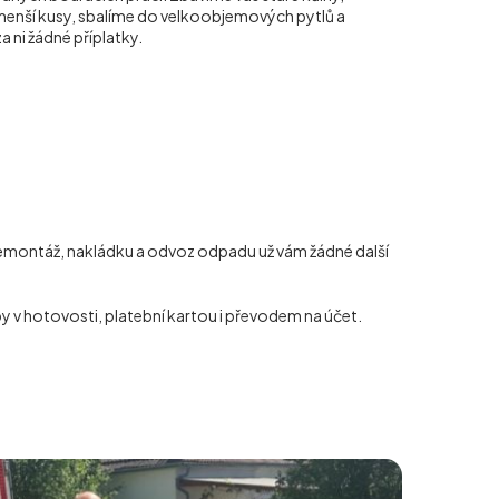
menší kusy, sbalíme do velkoobjemových pytlů a
ni žádné příplatky.
demontáž, nakládku a odvoz odpadu už vám žádné další
y v hotovosti, platební kartou i převodem na účet.