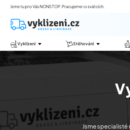
Jsme tu pro Vás NONSTOP. Pracujeme i o svátcích.
Vyklízení
Stěhování
Jak vyklízení probíhá?
Jak
probíhá?
Vyklízení pozůstalostí
Stěhování domácností
Vyklízení domů
Stěhování kanceláří
Vy
Vyklízení bytů
Vyklízení po povodních
Vyklízení komerčních prostor
Vyklízení sklepů a garáží
Vyklízení zahrad
Jsme specialisté 
Likvidace eternitu