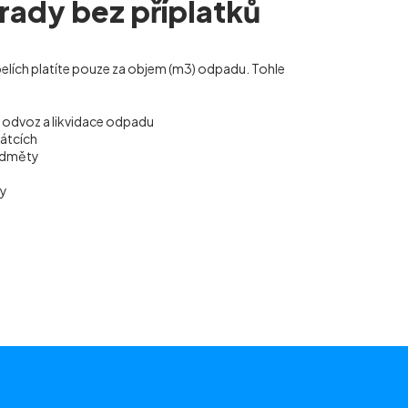
hrady bez příplatků
belích
platíte pouze za objem (m
3
) odpadu. Tohle
, odvoz a likvidace odpadu
vátcích
ředměty
ky