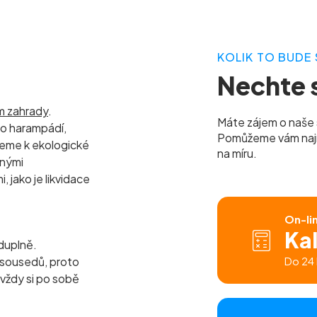
KOLIK TO BUDE 
Nechte s
ím zahrady
.
Máte zájem o naše 
o harampádí,
Pomůžeme vám najít 
zeme k ekologické
na míru.
bnými
 jako je likvidace
On-li
Ka
duplně.
h sousedů, proto
Do 24 
 vždy si po sobě