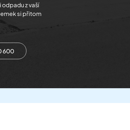
i odpadu z vaší
zemek si přitom
0 600