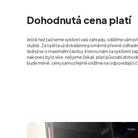
Dohodnutá cena platí
Ještě než začneme vyklízet vaši zahradu, sdělíme vám
služeb. Za ta léta už dokážeme poměrně přesně odhadn
Jedná se o maximální částku, kterou nám za vyklízení za
nakonec bylo více, než jsme čekali, platí původní doho
bude méně, cenu samozřejmě snížíme na odpovídající č