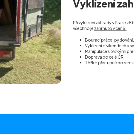
Vyklízení za
Při vyklízení zahrady v Praze v K
všechno je
zahrnuto v ceně:
Bourací práce, pytlování
Vyklízení o víkendech a s
Manipulace s těžkými p
Doprava po celé ČR
Těžko přístupné pozem