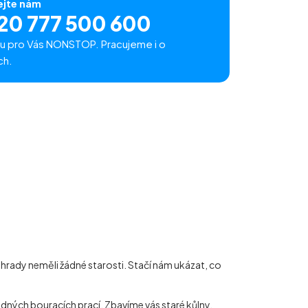
ejte nám
20 777 500 600
u pro Vás NONSTOP. Pracujeme i o
ch.
zahrady neměli žádné starosti. Stačí nám ukázat, co
padných bouracích prací. Zbavíme vás staré kůlny,