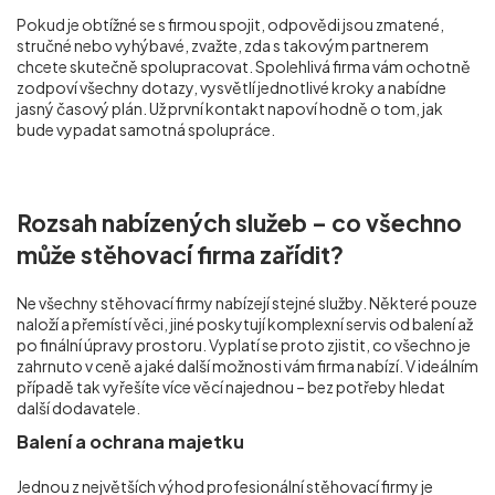
Pokud je obtížné se s firmou spojit, odpovědi jsou zmatené,
stručné nebo vyhýbavé, zvažte, zda s takovým partnerem
chcete skutečně spolupracovat. Spolehlivá firma vám ochotně
zodpoví všechny dotazy, vysvětlí jednotlivé kroky a nabídne
jasný časový plán. Už první kontakt napoví hodně o tom, jak
bude vypadat samotná spolupráce.
Rozsah nabízených služeb – co všechno
může stěhovací firma zařídit?
Ne všechny stěhovací firmy nabízejí stejné služby. Některé pouze
naloží a přemístí věci, jiné poskytují komplexní servis od balení až
po finální úpravy prostoru. Vyplatí se proto zjistit, co všechno je
zahrnuto v ceně a jaké další možnosti vám firma nabízí. V ideálním
případě tak vyřešíte více věcí najednou – bez potřeby hledat
další dodavatele.
Balení a ochrana majetku
Jednou z největších výhod profesionální stěhovací firmy je