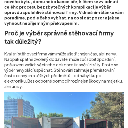
nového bytu, domu nebo kanceláře, klíčem ke zvládnutí
Příprava nemovitostí na prodej
celého procesu bez zbytečných komplikací je výběr
opravdu spolehlivé stěhovací firmy. V dnešním článku vám
poradíme, podle čeho vybírat, na co si dát pozor a jak se
vyhnout nepříjemným překvapením.
Reference
Proč je výběr správné stěhovací firmy
tak důležitý?
Kontakt
Kvalitní stěhovací firma vám může ušetřit nejen čas, ale i nervy.
Naopak špatně zvolený dodavatel může způsobit zpoždění,
poškození vašich věcí nebo dokonce finanční ztráty. Proto se
výběr nevyplácí uspěchat. Stěhování zahrnuje přemisťování
často cenných a těžkých předmětů – od nábytku po
elektroniku. Bez odborné pomoci hrozí nejen škody na majetku,
ale i úrazy.