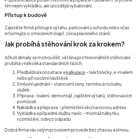
tím nejen vykládku, ale i pozdější vybalování.
Přístup k budově
Zajistěte firmě přístup k výtahu, parkování u vchodu nebo včas
informujte o omezeních (např. zóna placeného stání).
Jak probíhá stěhování krok za krokem?
Ačkoli detaily se mohou lišit, většina profesionálních stěhování
probíhá v několika standardních fázích:
Předběžná konzultace a
kalkulace
– telefonicky, e-mailem
nebo při osobní návštěvě
Smluvní ujednání – stanovení ceny, termínu a rozsahu
služeb
Příprava – balení, demontáž, zajištění výtahů, stěhovacích
pomůcek
Nakládka a přeprava – přemístění věcí na novou adresu
Vykládka a případné služby navíc – montáž nábytku,
rozmístění, odvoz odpadu
Dobrá firma vás celým procesem provede bez chaosu a stresu.