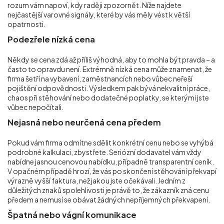
rozum vám napoví, kdy raději zpozornět. Níže najdete
nejčastější varovné signály, které by vás měly vést k větší
opatrnosti.
Podezřele nízká cena
Někdy se cena zdá až příliš výhodná, aby to mohla být pravda – a
často to opravdu není. Extrémně nízká cena může znamenat, že
firma šetří na vybavení, zaměstnancích nebo vůbec neřeší
pojištění odpovědnosti. Výsledkem pak bývá nekvalitní práce,
chaos při stěhování nebo dodatečné poplatky, se kterými jste
vůbec nepočítali.
Nejasná nebo neurčená cena předem
Pokud vám firma odmítne sdělit konkrétní cenu nebo se vyhýbá
podrobné kalkulaci, zbystřete. Seriózní dodavatel vám vždy
nabídne jasnou cenovou nabídku, případně transparentní ceník.
V opačném případě hrozí, že vás po skončení stěhování překvapí
výrazně vyšší faktura, než jakou jste očekávali. Jedním z
důležitých znaků spolehlivosti je právě to, že zákazník zná cenu
předem a nemusí se obávat žádných nepříjemných překvapení.
Špatná nebo vágní komunikace