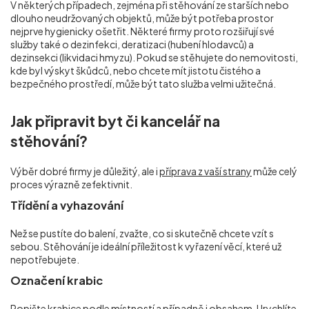
V některých případech, zejména při stěhování ze starších nebo
dlouho neudržovaných objektů, může být potřeba prostor
nejprve hygienicky ošetřit. Některé firmy proto rozšiřují své
služby také o dezinfekci, deratizaci (hubení hlodavců) a
dezinsekci (likvidaci hmyzu). Pokud se stěhujete do nemovitosti,
kde byl výskyt škůdců, nebo chcete mít jistotu čistého a
bezpečného prostředí, může být tato služba velmi užitečná.
Jak připravit byt či kancelář na
stěhování?
Výběr dobré firmy je důležitý, ale i
příprava z vaší strany
může celý
proces výrazně zefektivnit.
Třídění a vyhazování
Než se pustíte do balení, zvažte, co si skutečně chcete vzít s
sebou. Stěhování je ideální příležitost k vyřazení věcí, které už
nepotřebujete.
Označení krabic
Popište krabice podle místností a případně i obsahem. Urychlíte