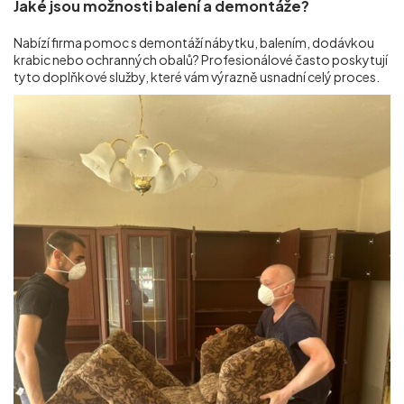
Jaké jsou možnosti balení a demontáže?
Nabízí firma pomoc s demontáží nábytku, balením, dodávkou
krabic nebo ochranných obalů? Profesionálové často poskytují
tyto doplňkové služby, které vám výrazně usnadní celý proces.