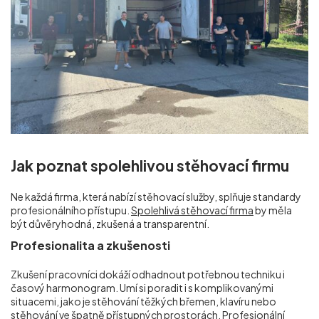
Jak poznat spolehlivou stěhovací firmu
Ne každá firma, která nabízí stěhovací služby, splňuje standardy
profesionálního přístupu.
Spolehlivá stěhovací firma
by měla
být důvěryhodná, zkušená a transparentní.
Profesionalita a zkušenosti
Zkušení pracovníci dokáží odhadnout potřebnou techniku i
časový harmonogram. Umí si poradit i s komplikovanými
situacemi, jako je stěhování těžkých břemen, klavíru nebo
stěhování ve špatně přístupných prostorách. Profesionální