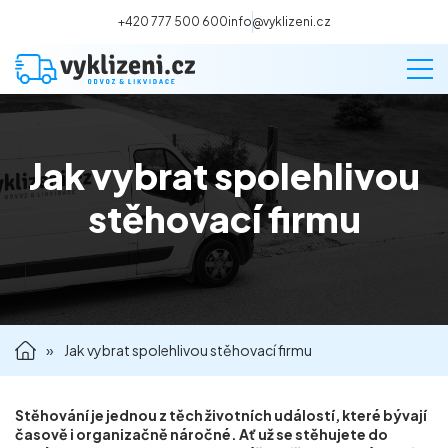
+420 777 500 600
info@vyklizeni.cz
Jak vybrat spolehlivou
Vyklízení
stěhovací firmu
Stěhování
Malování
»
Jak vybrat spolehlivou stěhovací firmu
Deratizace a dezinsekce
Úklid
Stěhování je jednou z těch životních událostí, které bývají
časově i organizačně náročné. Ať už se stěhujete do