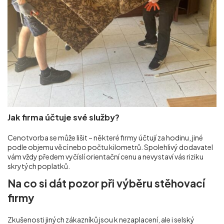
Jak firma účtuje své služby?
Cenotvorba se může lišit – některé firmy účtují za hodinu, jiné
podle objemu věcí nebo počtu kilometrů. Spolehlivý dodavatel
vám vždy předem vyčíslí orientační cenu a nevystaví vás riziku
skrytých poplatků.
Na co si dát pozor při výběru stěhovací
firmy
Zkušenosti jiných zákazníků jsou k nezaplacení, ale i selský