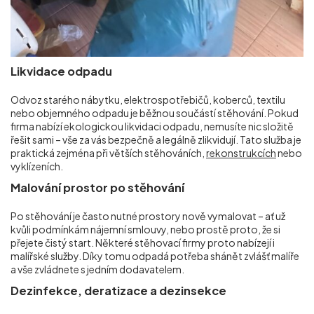
Likvidace odpadu
Odvoz starého nábytku, elektrospotřebičů, koberců, textilu
nebo objemného odpadu je běžnou součástí stěhování. Pokud
firma nabízí ekologickou likvidaci odpadu, nemusíte nic složitě
řešit sami – vše za vás bezpečně a legálně zlikvidují. Tato služba je
praktická zejména při větších stěhováních,
rekonstrukcích
nebo
vyklízeních.
Malování prostor po stěhování
Po stěhování je často nutné prostory nově vymalovat – ať už
kvůli podmínkám nájemní smlouvy, nebo prostě proto, že si
přejete čistý start. Některé stěhovací firmy proto nabízejí i
malířské služby. Díky tomu odpadá potřeba shánět zvlášť malíře
a vše zvládnete s jedním dodavatelem.
Dezinfekce, deratizace a dezinsekce