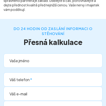
správného partnera je základ. Udělejte si čas, porovnávejte a
dejte přednost kvalitě před nejnižší cenou. Vaše nervy i majetek
vám poděkují.
DO 24 HODIN OD ZASLÁNÍ INFORMACI O
STĚHOVÁNÍ
Přesná kalkulace
Vaše jméno
Váš telefon
*
Váš e-mail