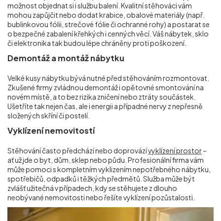
možnost objednat si i službu balení. Kvalitní stěhováci vám
mohou zapůjčit nebo dodat krabice, obalové materiály (např.
bublinkovou fólii, strečové fólie či ochranné rohy) a postarat se
o bezpečné zabalení křehkých i cenných věcí. Váš nábytek, sklo
či elektronika tak budou lépe chráněny proti poškození.
Demontáž a montáž nábytku
Velké kusy nábytku bývá nutné před stěhováním rozmontovat.
Zkušené firmy zvládnou demontáž i opětovné smontování na
novém místě, a to bez rizika zničení nebo ztráty součástek.
Ušetříte tak nejen čas, ale i energii a případné nervy z nepřesně
složených skříní či postelí.
Vyklízení nemovitostí
Stěhování často předchází nebo doprovází
vyklízení prostor
–
ať už jde o byt, dům, sklep nebo půdu. Profesionální firma vám
může pomoci s kompletním vyklizením nepotřebného nábytku,
spotřebičů, odpadků i těžkých předmětů. Služba může být
zvlášť užitečná v případech, kdy se stěhujete z dlouho
neobývané nemovitosti nebo řešíte vyklízení pozůstalosti.