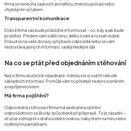
firma se nenechá zaskočit ani náhlou změnou počasí nebo
chybějícím výtahem.
Transparentní komunikace
Dobrá firma vás bude průběžně informovat – co, kdy a jak bude
probíhat. Předem vám sdělí cenu, délku trvání a rozsah služeb.
Pokud se na vaše dotazy vyhýbavě odpovídá nebo se vám
nedostává jasných informací, raději hledejte dál.
Na co se ptát před objednáním stěhování
Než si firmu skutečně objednáte, měli byste si ověřit několik
základních informací. Pomůže vám to předejít nedorozuměním
a nepříjemnostem.
Má firma pojištění?
Odpovědná stěhovací firma má sjednané pojištění
odpovědnosti za škody způsobené při přepravě. To je zásadní –
ať už se stěhujete s drahou elektronikou, nábytkem na míru nebo
rodinnými památkami.