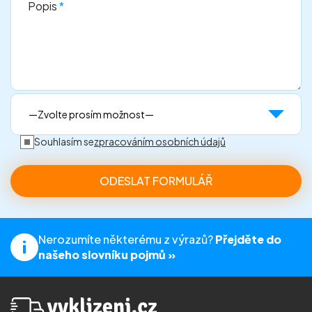
Popis
*
Souhlasím se
zpracováním osobních údajů
Nerozumíte některému z výrazů?
Přejděte do
našeho slovníku pojmů »