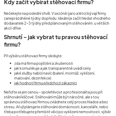
Kdy začít vybírat stěhovací firmu?
Nečekejte na poslední chvíli. V sezóně (jaro a léto) bývají firmy
zaneprázdněné týdny dopředu. Ideální je začít hledat vhodného
dodavatele 2–3 týdny před plánovaným stěhováním, u větších
akcí i dříve.
Shrnutí – jak vybrat tu pravou stěhovací
firmu?
Při výběru stěhovací firmy sledujte:
zda má firma pojištění a zkušenosti
jak komunikuje a jak transparentně uvádí ceny
jaké služby nabízí navíc (balení, montáž, vyklízení,
malování, dezinfekce)
jak hodnotí firmu předchozí zákazníci
Neřiďte se jen cenou – spolehlivost a profesionalita jsou při
stěhování klíčové. Stěhování může být náročné, ale s tou
správnou stěhovací firmou zvládnete celý proces hladce a bez
stresu. Ať už plánujete stěhování domácnosti, kanceláře, nebo
třeba potřebujete přemístit věci po vyklizení nemovitosti, výběr