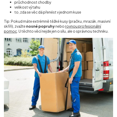
průchodnost chodby
velikost výtahu
to, zda se věc dá přenést v jednom kuse
Tip: Pokud máte extrémně těžké kusy (pračku, mrazák, masivní
skříň), zvažte
nosné popruhy
nebo
rovnou profesionální
pomoc
. U těchto věcí nejde jen o sílu, ale o správnou techniku.