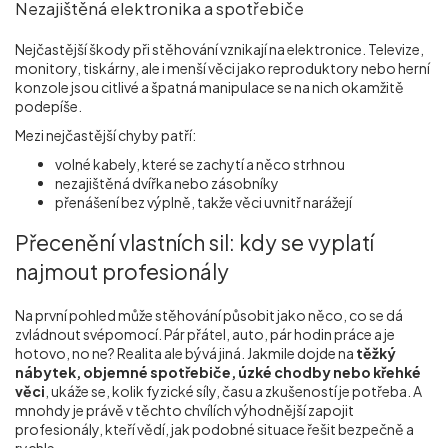
Nezajištěná elektronika a spotřebiče
Nejčastější škody při stěhování vznikají na elektronice. Televize,
monitory, tiskárny, ale i menší věci jako reproduktory nebo herní
konzole jsou citlivé a špatná manipulace se na nich okamžitě
podepíše.
Mezi nejčastější chyby patří:
volné kabely, které se zachytí a něco strhnou
nezajištěná dvířka nebo zásobníky
přenášení bez výplně, takže věci uvnitř narážejí
Přecenění vlastních sil: kdy se vyplatí
najmout profesionály
Na první pohled může stěhování působit jako něco, co se dá
zvládnout svépomocí. Pár přátel, auto, pár hodin práce a je
hotovo, no ne? Realita ale bývá jiná. Jakmile dojde na
těžký
nábytek, objemné spotřebiče, úzké chodby nebo křehké
věci
, ukáže se, kolik fyzické síly, času a zkušeností je potřeba. A
mnohdy je právě v těchto chvílích výhodnější zapojit
profesionály, kteří vědí, jak podobné situace řešit bezpečně a
rychle.