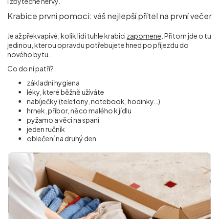
i zbytečné nervy.
Krabice první pomoci: váš nejlepší přítel na první večer
Je až překvapivé, kolik lidí tuhle krabici
zapomene
. Přitom jde o tu
jedinou, kterou opravdu potřebujete hned po příjezdu do
nového bytu.
Co do ní patří?
základní hygiena
léky, které běžně užíváte
nabíječky (telefony, notebook, hodinky…)
hrnek, příbor, něco malého k jídlu
pyžamo a věci na spaní
jeden ručník
oblečení na druhý den