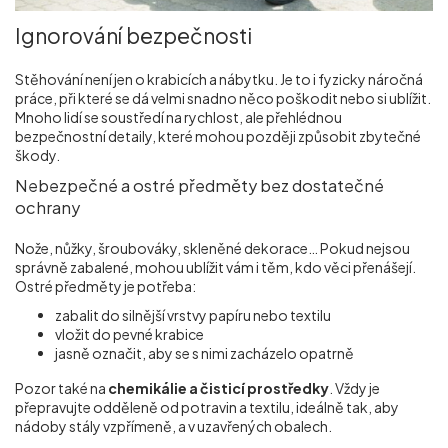
Ignorování bezpečnosti
Stěhování není jen o krabicích a nábytku. Je to i fyzicky náročná
práce, při které se dá velmi snadno něco poškodit nebo si ublížit.
Mnoho lidí se soustředí na rychlost, ale přehlédnou
bezpečnostní detaily, které mohou později způsobit zbytečné
škody.
Nebezpečné a ostré předměty bez dostatečné
ochrany
Nože, nůžky, šroubováky, skleněné dekorace… Pokud nejsou
správně zabalené, mohou ublížit vám i těm, kdo věci přenášejí.
Ostré předměty je potřeba:
zabalit do silnější vrstvy papíru nebo textilu
vložit do pevné krabice
jasně označit, aby se s nimi zacházelo opatrně
Pozor také na
chemikálie a čisticí prostředky
. Vždy je
přepravujte odděleně od potravin a textilu, ideálně tak, aby
nádoby stály vzpřímeně, a v uzavřených obalech.