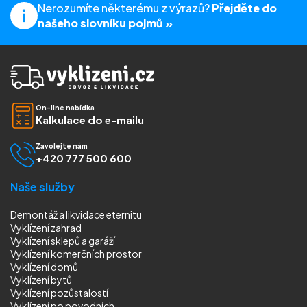
Nerozumíte některému z výrazů?
Přejděte do
našeho slovníku pojmů »
On-line nabídka
Kalkulace do e-mailu
Zavolejte nám
+420 777 500 600
Naše služby
Demontáž a likvidace eternitu
Vyklízení zahrad
Vyklízení sklepů a garáží
Vyklízení komerčních prostor
Vyklízení domů
Vyklízení bytů
Vyklízení pozůstalostí
Vyklízení
po povodních