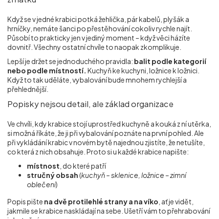
Když se v jedné krabici potká žehlička, pár kabelů, plyšák a
hrníčky, nemáte šanci po přestěhování cokoliv rychle najít.
Působí to prakticky jen v jediný moment – když věci házíte
dovnitř. Všechny ostatní chvíle to naopak zkomplikuje.
Lepší je držet se jednoduchého pravidla:
balit podle kategorií
nebo podle místností.
Kuchyň ke kuchyni, ložnice k ložnici.
Když to tak uděláte, vybalování bude mnohem rychlejší a
přehlednější.
Popisky nejsou detail, ale základ organizace
Ve chvíli, kdy krabice stojí uprostřed kuchyně a kouká z ní utěrka,
si možná říkáte, že ji při vybalování poznáte na první pohled. Ale
při vykládání krabic v novém bytě najednou zjistíte, že netušíte,
co která z nich obsahuje. Proto si u každé krabice napište:
místnost
, do které patří
stručný obsah
(
kuchyň – sklenice, ložnice – zimní
oblečení
)
Popis pište
na dvě protilehlé strany a na víko
, ať je vidět,
jakmile se krabice naskládají na sebe. Ušetří vám to přehrabování