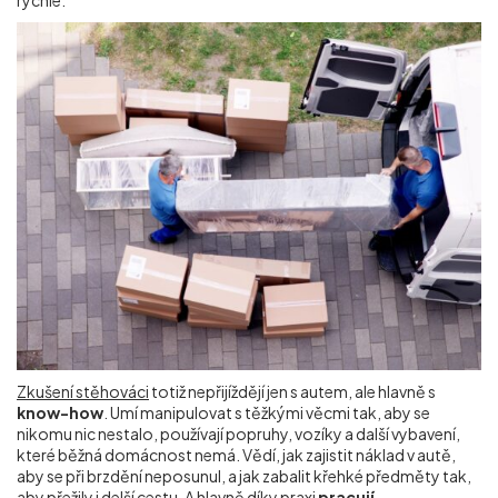
Zkušení stěhováci
totiž nepřijíždějí jen s autem, ale hlavně s
know-how
. Umí manipulovat s těžkými věcmi tak, aby se
nikomu nic nestalo, používají popruhy, vozíky a další vybavení,
které běžná domácnost nemá. Vědí, jak zajistit náklad v autě,
aby se při brzdění neposunul, a jak zabalit křehké předměty tak,
aby přežily i delší cestu. A hlavně díky praxi
pracují