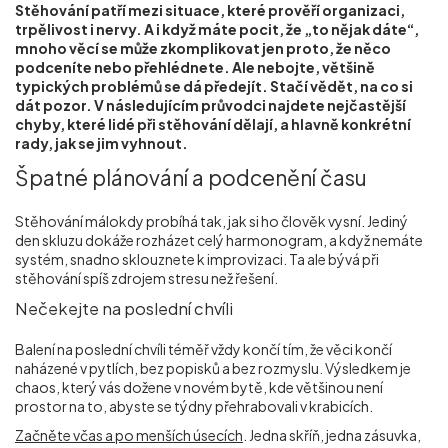
Stěhování patří mezi situace, které prověří organizaci,
Příprava nemovitostí na prodej
trpělivost i nervy. A i když máte pocit, že „to nějak dáte“,
mnoho věcí se může zkomplikovat jen proto, že něco
podceníte nebo přehlédnete. Ale nebojte, většině
Reference
typických problémů se dá předejít. Stačí vědět, na co si
dát pozor. V následujícím průvodci najdete nejčastější
chyby, které lidé při stěhování dělají, a hlavně konkrétní
rady, jak se jim vyhnout.
Kontakt
Špatné plánování a podcenění času
Stěhování málokdy probíhá tak, jak si ho člověk vysní. Jediný
den skluzu dokáže rozházet celý harmonogram, a když nemáte
systém, snadno sklouznete k improvizaci. Ta ale bývá při
stěhování spíš zdrojem stresu než řešení.
Nečekejte na poslední chvíli
Balení na poslední chvíli téměř vždy končí tím, že věci končí
naházené v pytlích, bez popisků a bez rozmyslu. Výsledkem je
chaos, který vás dožene v novém bytě, kde většinou není
prostor na to, abyste se týdny přehrabovali v krabicích.
Začněte včas a po menších úsecích
. Jedna skříň, jedna zásuvka,