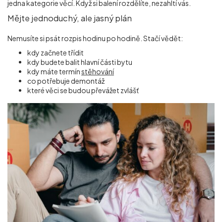
jedna kategorie věcí. Když si balení rozdělíte, nezahltí vás.
Mějte jednoduchý, ale jasný plán
Nemusíte si psát rozpis hodinu po hodině. Stačí vědět:
kdy začnete třídit
kdy budete balit hlavní části bytu
kdy máte termín
stěhování
co potřebuje demontáž
které věci se budou převážet zvlášť