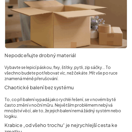
Nepodceňujte drobný materiál
Vybavte se lepicí páskou, fixy, štítky, pytli, zip sáčky… To
všechno budete potřebovat víc, než čekáte. Mít vše po ruce
znamená méně přerušování.
Chaotické balení bez systému
To, co při balení vypadá jako rychlé řešení, se v novém bytě
často změní v noční můru. Největším problémem nebývá
množství věcí, ale to, že jejich balení nemá žádný systém nebo
logiku.
Krabice „od všeho trochu“ je nejrychlejší cesta ke
zmatku