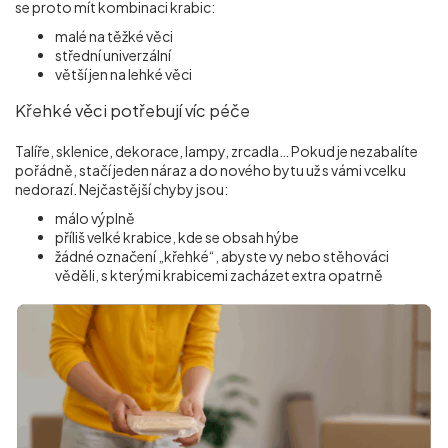
se proto mít kombinaci krabic:
malé na těžké věci
střední univerzální
větší jen na lehké věci
Křehké věci potřebují víc péče
Talíře, sklenice, dekorace, lampy, zrcadla… Pokud je nezabalíte
pořádně, stačí jeden náraz a do nového bytu už s vámi vcelku
nedorazí. Nejčastější chyby jsou:
málo výplně
příliš velké krabice, kde se obsah hýbe
žádné označení „křehké“, abyste vy nebo stěhováci
věděli, s kterými krabicemi zacházet extra opatrně