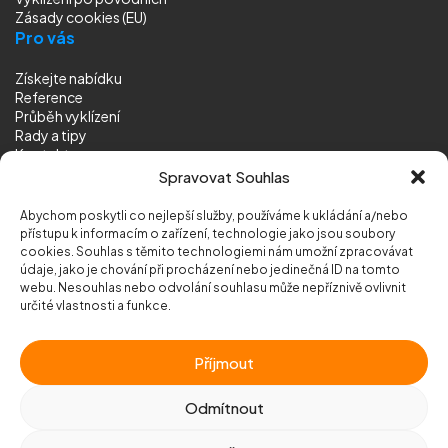
Zásady cookies (EU)
Pro vás
Získejte nabídku
Reference
Průběh vyklízení
Rady a tipy
Kontakt
Sledujte nás
Spravovat Souhlas
Abychom poskytli co nejlepší služby, používáme k ukládání a/nebo
přístupu k informacím o zařízení, technologie jako jsou soubory
cookies. Souhlas s těmito technologiemi nám umožní zpracovávat
údaje, jako je chování při procházení nebo jedinečná ID na tomto
webu. Nesouhlas nebo odvolání souhlasu může nepříznivě ovlivnit
© 2026 Vyklizeni.cz (
mapa stránek
)
určité vlastnosti a funkce.
Designed by
MEDIA ENERGY
Příjmout
Chráněno službou
reCAPTCHA
Ochrana soukromí
-
Smluvní podmínky
Odmítnout