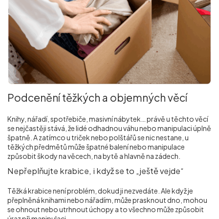
Podcenění těžkých a objemných věcí
Knihy, nářadí, spotřebiče, masivní nábytek… právě u těchto věcí
se nejčastěji stává, že lidé odhadnou váhu nebo manipulaci úplně
špatně. A zatímco u triček nebo polštářů se nic nestane, u
těžkých předmětů může špatné balení nebo manipulace
způsobit škody na věcech, na bytě a hlavně na zádech.
Nepřeplňujte krabice, i když se to „ještě vejde“
Těžká krabice není problém, dokud ji nezvedáte. Ale když je
přeplněná knihami nebo nářadím, může prasknout dno, mohou
se ohnout nebo utrhnout úchopy a to všechno může způsobit
úraz při manipulaci.