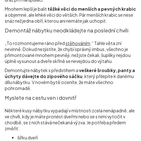
Mnohem lepší je balit
těžké věci do menších a pevných krabic
a objemné, ale lehké věci do větších. Pár menších krabic se nese
snáz než jedna obří, kterou ani nemáte jak uchopit.
Demontáž nábytku neodkládejte na poslední chvíli
„To rozmontujeme ráno před
stěhováním
.“ Tahle věta zní
nevinně. Dokud nezjistíte, že chybí správný imbus, všechno je
přimontované mnohem pevněji, než jste čekali, šuplíky nejdou
úplně vysunout a dveře skříně se nevejdou do výtahu.
Demontujte nábytek s předstihem a
veškeré šroubky, panty a
úchyty dávejte do zipového sáčku
, který přilepíte k danému
dílu nábytku. V novém bytě oceníte, že máte všechno
pohromadě.
Myslete na cestu ven i dovnitř
Některé kusy nábytku vypadají v místnosti zcela nenápadně, ale
ve chvíli, kdy je máte pronést dveřmi nebo se s nimi vytočit v
chodbě, se z nich stává nečekaná výzva. Je potřeba předem
změřit:
šířku dveří