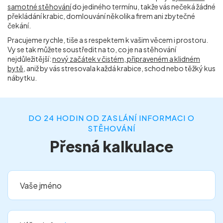
samotné stěhování
do jediného termínu, takže vás nečeká žádné
překládání krabic, domlouvání několika firem ani zbytečné
čekání.
Pracujeme rychle, tiše a s respektem k vašim věcem i prostoru.
Vy se tak můžete soustředit na to, co je na stěhování
nejdůležitější:
nový začátek v čistém, připraveném a klidném
bytě
, aniž by vás stresovala každá krabice, schod nebo těžký kus
nábytku.
DO 24 HODIN OD ZASLÁNÍ INFORMACI O
STĚHOVÁNÍ
Přesná kalkulace
Vaše jméno