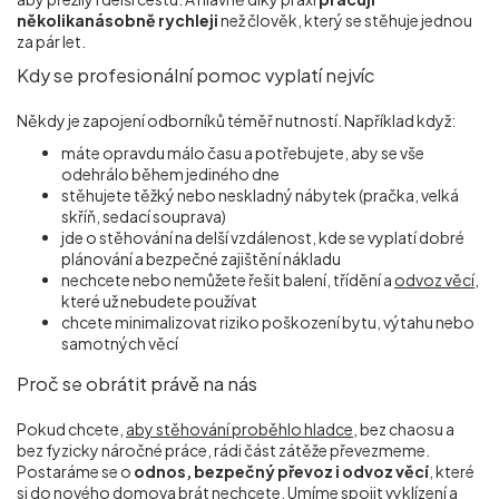
několikanásobně rychleji
než člověk, který se stěhuje jednou
za pár let.
Kdy se profesionální pomoc vyplatí nejvíc
Někdy je zapojení odborníků téměř nutností. Například když:
máte opravdu málo času a potřebujete, aby se vše
odehrálo během jediného dne
stěhujete těžký nebo neskladný nábytek (pračka, velká
skříň, sedací souprava)
jde o stěhování na delší vzdálenost, kde se vyplatí dobré
plánování a bezpečné zajištění nákladu
nechcete nebo nemůžete řešit balení, třídění a
odvoz věcí
,
které už nebudete používat
chcete minimalizovat riziko poškození bytu, výtahu nebo
samotných věcí
Proč se obrátit právě na nás
Pokud chcete,
aby stěhování proběhlo
hladce
, bez chaosu a
bez fyzicky náročné práce, rádi část zátěže převezmeme.
Postaráme se o
odnos, bezpečný převoz i odvoz věcí
, které
si do nového domova brát nechcete. Umíme spojit
vyklízení a