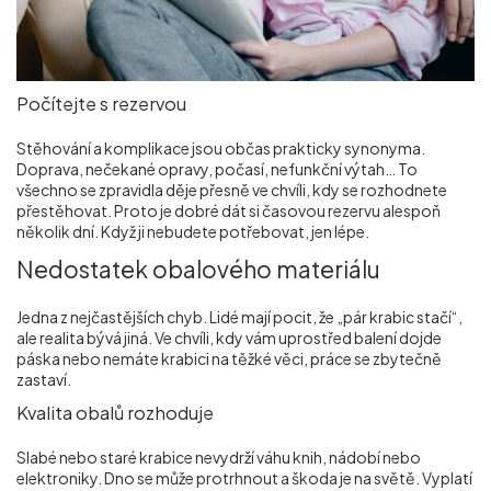
Počítejte s rezervou
Stěhování a komplikace jsou občas prakticky synonyma.
Doprava, nečekané opravy, počasí, nefunkční výtah… To
všechno se zpravidla děje přesně ve chvíli, kdy se rozhodnete
přestěhovat. Proto je dobré dát si časovou rezervu alespoň
několik dní. Když ji nebudete potřebovat, jen lépe.
Nedostatek obalového materiálu
Jedna z nejčastějších chyb. Lidé mají pocit, že „pár krabic stačí“,
ale realita bývá jiná. Ve chvíli, kdy vám uprostřed balení dojde
páska nebo nemáte krabici na těžké věci, práce se zbytečně
zastaví.
Kvalita obalů rozhoduje
Slabé nebo staré krabice nevydrží váhu knih, nádobí nebo
elektroniky. Dno se může protrhnout a škoda je na světě. Vyplatí