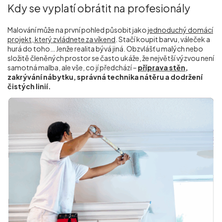
Kdy se vyplatí obrátit na profesionály
Malování může na první pohled působit jako
jednoduchý domácí
projekt, který zvládnete za víkend
. Stačí koupit barvu, váleček a
hurá do toho… Jenže realita bývá jiná. Obzvlášť u malých nebo
složitě členěných prostor se často ukáže, že největší výzvou není
samotná malba, ale vše, co jí předchází –
příprava stěn,
zakrývání nábytku, správná technika nátěru a dodržení
čistých linií.