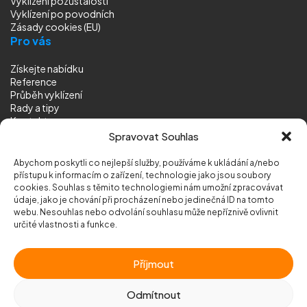
Vyklízení pozůstalostí
Vyklízení
po povodních
Zásady cookies (EU)
Pro vás
Získejte nabídku
Reference
Průběh vyklízení
Rady a tipy
Kontakt
Sledujte nás
Spravovat Souhlas
Abychom poskytli co nejlepší služby, používáme k ukládání a/nebo
přístupu k informacím o zařízení, technologie jako jsou soubory
cookies. Souhlas s těmito technologiemi nám umožní zpracovávat
údaje, jako je chování při procházení nebo jedinečná ID na tomto
webu. Nesouhlas nebo odvolání souhlasu může nepříznivě ovlivnit
© 2026 Vyklizeni.cz (
mapa stránek
)
určité vlastnosti a funkce.
Designed by
MEDIA ENERGY
Příjmout
Chráněno službou
reCAPTCHA
Ochrana soukromí
-
Smluvní podmínky
Odmítnout