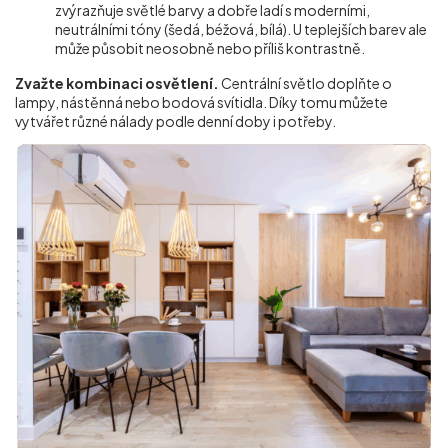
zvýrazňuje světlé barvy a dobře ladí s moderními,
neutrálními tóny (šedá, béžová, bílá). U teplejších barev ale
může působit neosobně nebo příliš kontrastně.
Zvažte kombinaci osvětlení.
Centrální světlo doplňte o
lampy, nástěnná nebo bodová svítidla. Díky tomu můžete
vytvářet různé nálady podle denní doby i potřeby.