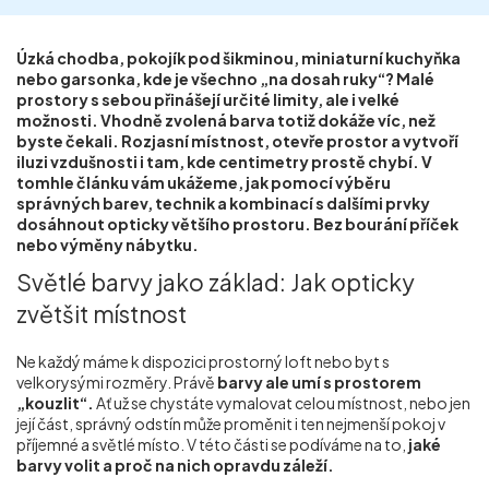
Příprava nemovitostí na prodej
Úzká chodba, pokojík pod šikminou, miniaturní kuchyňka
nebo garsonka, kde je všechno „na dosah ruky“? Malé
Reference
prostory s sebou přinášejí určité limity, ale i velké
možnosti. Vhodně zvolená barva totiž dokáže víc, než
byste čekali. Rozjasní místnost, otevře prostor a vytvoří
Kontakt
iluzi vzdušnosti i tam, kde centimetry prostě chybí. V
tomhle článku vám ukážeme, jak pomocí výběru
správných barev, technik a kombinací s dalšími prvky
dosáhnout opticky většího prostoru. Bez bourání příček
nebo výměny nábytku.
Světlé barvy jako základ: Jak opticky
zvětšit místnost
Ne každý máme k dispozici prostorný loft nebo byt s
velkorysými rozměry. Právě
barvy ale umí s prostorem
„kouzlit“.
Ať už se chystáte vymalovat celou místnost, nebo jen
její část, správný odstín může proměnit i ten nejmenší pokoj v
příjemné a světlé místo. V této části se podíváme na to,
jaké
barvy volit a proč na nich opravdu záleží.