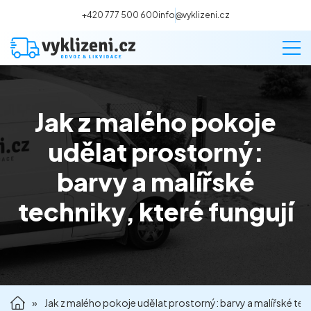
+420 777 500 600
info@vyklizeni.cz
Jak z malého pokoje
Vyklízení
udělat prostorný:
Stěhování
barvy a malířské
techniky, které fungují
Malování
Deratizace a dezinsekce
Úklid
»
Jak z malého pokoje udělat prostorný: barvy a malířské tech