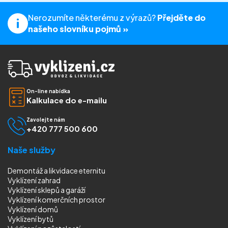
Nerozumíte některému z výrazů?
Přejděte do
našeho slovníku pojmů »
On-line nabídka
Kalkulace do e-mailu
Zavolejte nám
+420 777 500 600
Naše služby
Demontáž a likvidace eternitu
Vyklízení zahrad
Vyklízení sklepů a garáží
Vyklízení komerčních prostor
Vyklízení domů
Vyklízení bytů