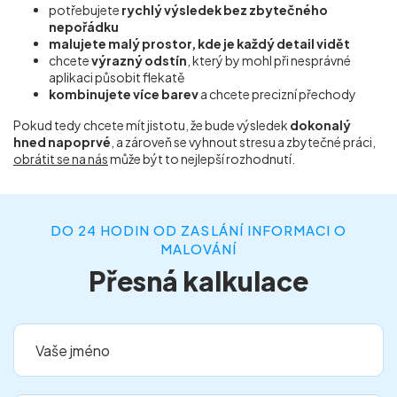
potřebujete
rychlý výsledek bez zbytečného
nepořádku
malujete malý prostor, kde je každý detail vidět
chcete
výrazný odstín
, který by mohl při nesprávné
aplikaci působit flekatě
kombinujete více barev
a chcete precizní přechody
Pokud tedy chcete mít jistotu, že bude výsledek
dokonalý
hned napoprvé
, a zároveň se vyhnout stresu a zbytečné práci,
obrátit se na nás
může být to nejlepší rozhodnutí.
DO 24 HODIN OD ZASLÁNÍ INFORMACI O
MALOVÁNÍ
Přesná kalkulace
Vaše jméno