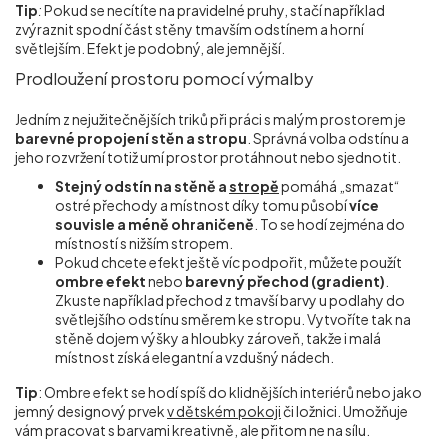
Tip
:
Pokud se necítíte na pravidelné pruhy, stačí například
zvýraznit spodní část stěny tmavším odstínem a horní
světlejším. Efekt je podobný, ale jemnější.
Prodloužení prostoru pomocí výmalby
Jedním z nejužitečnějších triků při práci s malým prostorem je
barevné propojení stěn a stropu
. Správná volba odstínu a
jeho rozvržení totiž umí prostor protáhnout nebo sjednotit.
Stejný odstín na stěně a
stropě
pomáhá „smazat“
ostré přechody a místnost díky tomu působí
více
souvisle a méně ohraničeně
. To se hodí zejména do
místností s nižším stropem.
Pokud chcete efekt ještě víc podpořit, můžete použít
ombre efekt
nebo
barevný přechod (gradient)
.
Zkuste například přechod z tmavší barvy u podlahy do
světlejšího odstínu směrem ke stropu. Vytvoříte tak na
stěně dojem výšky a hloubky zároveň, takže i malá
místnost získá elegantní a vzdušný nádech.
Tip
: Ombre efekt se hodí spíš do klidnějších interiérů nebo jako
jemný designový prvek
v dětském pokoji
či ložnici. Umožňuje
vám pracovat s barvami kreativně, ale přitom ne na sílu.