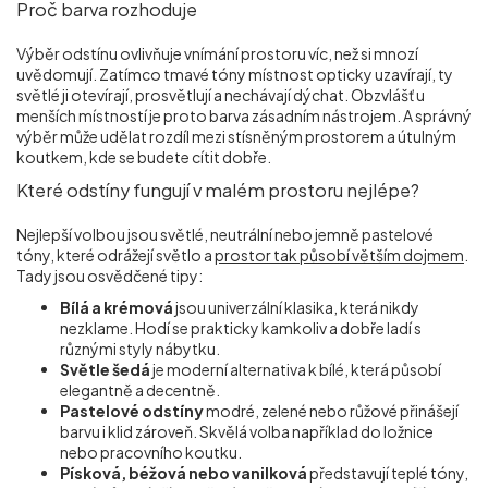
Proč barva rozhoduje
Výběr odstínu ovlivňuje vnímání prostoru víc, než si mnozí
uvědomují. Zatímco tmavé tóny místnost opticky uzavírají, ty
světlé ji otevírají, prosvětlují a nechávají dýchat. Obzvlášť u
menších místností je proto barva zásadním nástrojem. A správný
výběr může udělat rozdíl mezi stísněným prostorem a útulným
koutkem, kde se budete cítit dobře.
Které odstíny fungují v malém prostoru nejlépe?
Nejlepší volbou jsou světlé, neutrální nebo jemně pastelové
tóny, které odrážejí světlo a
prostor tak působí větším dojmem
.
Tady jsou osvědčené tipy:
Bílá a krémová
jsou univerzální klasika, která nikdy
nezklame. Hodí se prakticky kamkoliv a dobře ladí s
různými styly nábytku.
Světle šedá
je moderní alternativa k bílé, která působí
elegantně a decentně.
Pastelové odstíny
modré, zelené nebo růžové přinášejí
barvu i klid zároveň. Skvělá volba například do ložnice
nebo pracovního koutku.
Písková, béžová nebo vanilková
představují teplé tóny,