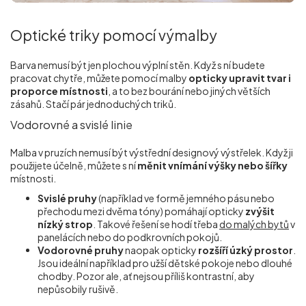
Optické triky pomocí výmalby
Barva nemusí být jen plochou výplní stěn. Když s ní budete
pracovat chytře, můžete pomocí malby
opticky upravit tvar i
proporce místnosti
, a to bez bourání nebo jiných větších
zásahů. Stačí pár jednoduchých triků.
Vodorovné a svislé linie
Malba v pruzích nemusí být výstřední designový výstřelek. Když ji
použijete účelně, můžete s ní
měnit vnímání výšky nebo šířky
místnosti.
Svislé pruhy
(například ve formě jemného pásu nebo
přechodu mezi dvěma tóny) pomáhají opticky
zvýšit
nízký strop
. Takové řešení se hodí třeba
do malých bytů
v
panelácích nebo do podkrovních pokojů.
Vodorovné pruhy
naopak opticky
rozšíří úzký prostor
.
Jsou ideální například pro užší dětské pokoje nebo dlouhé
chodby. Pozor ale, ať nejsou příliš kontrastní, aby
nepůsobily rušivě.