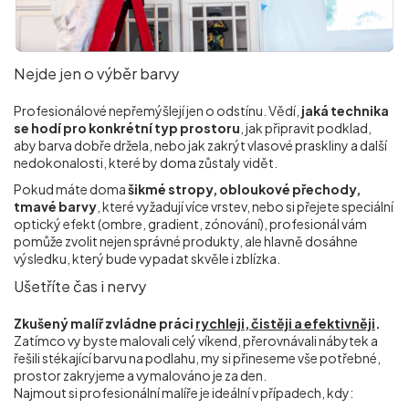
Nejde jen o výběr barvy
Profesionálové nepřemýšlejí jen o odstínu. Vědí,
jaká technika
se hodí pro konkrétní typ prostoru
, jak připravit podklad,
aby barva dobře držela, nebo jak zakrýt vlasové praskliny a další
nedokonalosti, které by doma zůstaly vidět.
Pokud máte doma
šikmé stropy, obloukové přechody,
tmavé barvy
, které vyžadují více vrstev, nebo si přejete speciální
optický efekt (ombre, gradient, zónování), profesionál vám
pomůže zvolit nejen správné produkty, ale hlavně dosáhne
výsledku, který bude vypadat skvěle i zblízka.
Ušetříte čas i nervy
Zkušený malíř zvládne práci
rychleji, čistěji a efektivněji
.
Zatímco vy byste malovali celý víkend, přerovnávali nábytek a
řešili stékající barvu na podlahu, my si přineseme vše potřebné,
prostor zakryjeme a vymalováno je za den.
Najmout si profesionální malíře je ideální v případech, kdy: