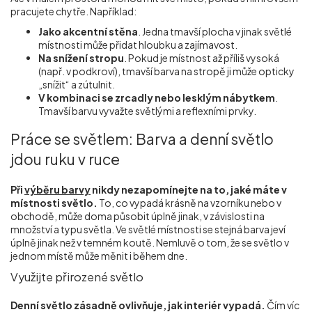
pracujete chytře. Například:
Jako akcentní stěna
. Jedna tmavší plocha v jinak světlé
místnosti může přidat hloubku a zajímavost.
Na snížení stropu
. Pokud je místnost až příliš vysoká
(např. v podkroví), tmavší barva na stropě ji může opticky
„snížit“ a zútulnit.
V kombinaci se zrcadly nebo lesklým nábytkem
.
Tmavší barvu vyvažte světlými a reflexními prvky.
Práce se světlem: Barva a denní světlo
jdou ruku v ruce
Při
výběru barvy
nikdy nezapomínejte na to, jaké máte v
místnosti světlo.
To, co vypadá krásně na vzorníku nebo v
obchodě, může doma působit úplně jinak, v závislosti na
množství a typu světla. Ve světlé místnosti se stejná barva jeví
úplně jinak než v temném koutě. Nemluvě o tom, že se světlo v
jednom místě může měnit i během dne.
Využijte přirozené světlo
Denní světlo zásadně ovlivňuje, jak interiér vypadá.
Čím víc