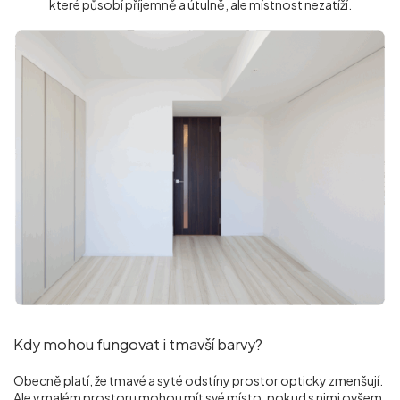
které působí příjemně a útulně, ale místnost nezatíží.
Kdy mohou fungovat i tmavší barvy?
Obecně platí, že tmavé a syté odstíny prostor opticky zmenšují.
Ale v malém prostoru mohou mít své místo, pokud s nimi ovšem