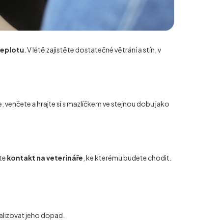
eplotu
. V létě zajistěte dostatečné větrání a stín, v
 venčete a hrajte si s mazlíčkem ve stejnou dobu jako
te
kontakt na veterináře
, ke kterému budete chodit.
malizovat jeho dopad.