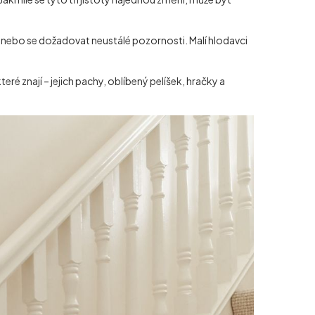
i nebo se dožadovat neustálé pozornosti. Malí hlodavci
ré znají – jejich pachy, oblíbený pelíšek, hračky a