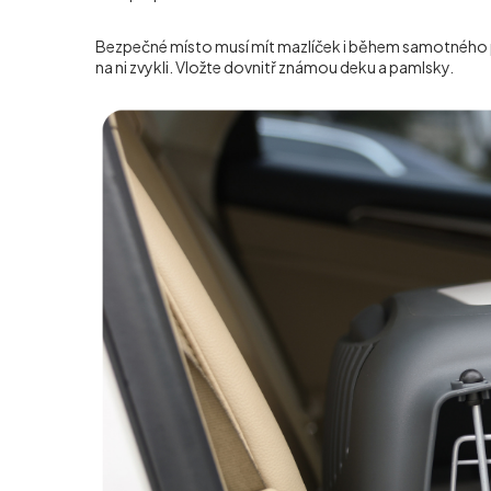
Bezpečné místo musí mít mazlíček i během samotného
na ni zvykli. Vložte dovnitř známou deku a pamlsky.