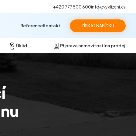
+420 777 500 600
info@vyklizeni.cz
Reference
Kontakt
ZÍSKAT NABÍDKU
Úklid
Příprava nemovitostí na prodej
í
ěnu