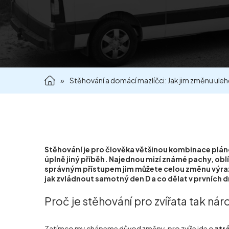
»
Stěhování a domácí mazlíčci: Jak jim změnu uleh
Stěhování je pro člověka většinou kombinace plánov
úplně jiný příběh. Najednou mizí známé pachy, oblíb
správným přístupem jim můžete celou změnu výrazn
jak zvládnout samotný den D a co dělat v prvních 
Proč je stěhování pro zvířata tak ná
Zatímco my chápeme důvod změny, pro zvíře jde o
ztr