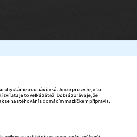
e chystáme a co nás čeká. Jenže pro zvíře je to
zvířata je to velká zátěž. Dobrá zpráva je, že
ak se na stěhování s domácím mazlíčkem připravit,
 Jakmile se tyto tři jistoty najednou změní, může být