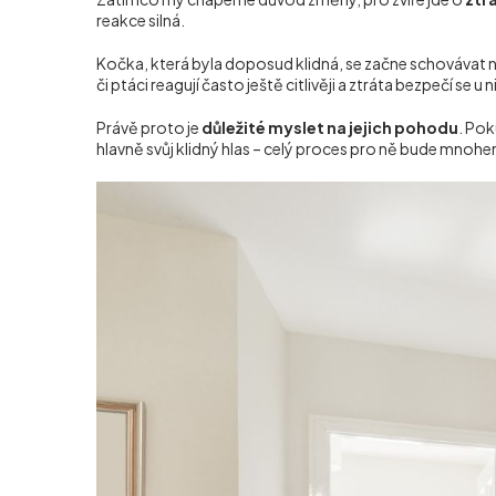
reakce silná.
Kočka, která byla doposud klidná, se začne schovávat n
či ptáci reagují často ještě citlivěji a ztráta bezpečí se
Právě proto je
důležité myslet na jejich pohodu
. Pok
hlavně svůj klidný hlas – celý proces pro ně bude mnoh