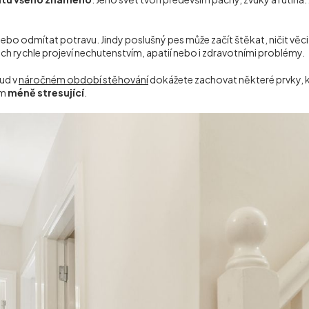
ebo odmítat potravu. Jindy poslušný pes může začít štěkat, ničit věc
 u nich rychle projeví nechutenstvím, apatií nebo i zdravotními problémy.
ud v
náročném období stěhování
dokážete zachovat některé prvky, kte
em
méně stresující
.