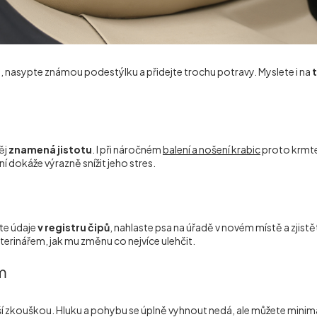
 nasypte známou podestýlku a přidejte trochu potravy. Myslete i na
t
ěj
znamená jistotu
. I při náročném
balení a nošení krabic
proto krmte,
í dokáže výrazně snížit jeho stres.
jte údaje
v registru čipů
, nahlaste psa na úřadě v novém místě a zjistě
terinářem, jak mu změnu co nejvíce ulehčit.
m
ětší zkouškou. Hluku a pohybu se úplně vyhnout nedá, ale můžete mini