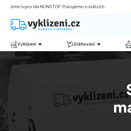
Jsme tu pro Vás NONSTOP. Pracujeme i o svátcích.
Vyklízení
Stěhování
Jak vyklízení probíhá?
Jak
probíhá?
Vyklízení pozůstalostí
Stěhování domácností
Vyklízení domů
Stěhování kanceláří
Vyklízení bytů
Vyklízení po povodních
ma
Vyklízení komerčních prostor
Vyklízení sklepů a garáží
Vyklízení zahrad
Likvidace eternitu