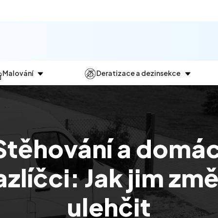
Malování
Deratizace a dezinsekce
Jak
probíhá?
Průběh
a
dezinsekce
Malování bytů
Deratizace
Malování domů
Dezinfekce
Stěhování a domác
Malování kanceláří
Dezinsekce
Malování komerčních prostor
zlíčci: Jak jim zm
ulehčit