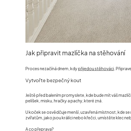
Jak připravit mazlíčka na stěhování
Proces nezačíná dnem, kdy
přijedou stěhováci
. Připrav
Vytvořte bezpečný kout
Ještě před balením promyslete, kde bude mít váš mazlíč
pelíšek, misku, hračky a pachy, které zná.
U koček se osvědčuje menší, uzavřená místnost, kde se mo
zvířatům, jako jsou králíci nebo křečci, umístěte klec ne
A co přeprava?