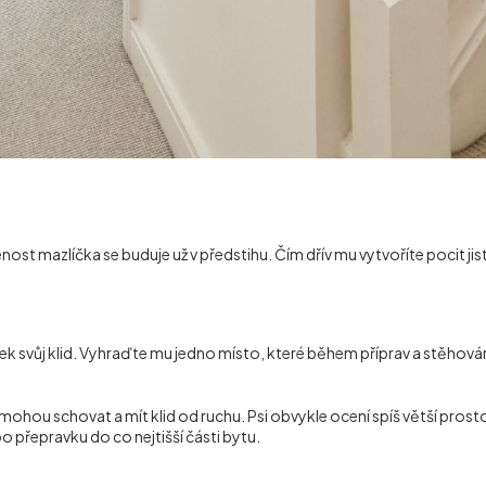
enost mazlíčka se buduje už v předstihu. Čím dřív mu vytvoříte pocit ji
ek svůj klid. Vyhraďte mu jedno místo, které během příprav a stěhová
hou schovat a mít klid od ruchu. Psi obvykle ocení spíš větší prostor
bo přepravku do co nejtišší části bytu.