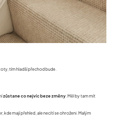
stoty, tím hladší přechod bude.
ní
zůstane co nejvíc beze změny
. Měl by tam mít
, kde mají přehled, ale necítí se ohroženi. Malým