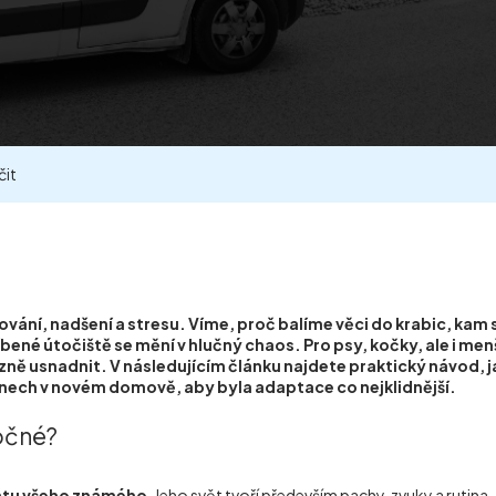
čit
ání, nadšení a stresu. Víme, proč balíme věci do krabic, kam s
ené útočiště se mění v hlučný chaos. Pro psy, kočky, ale i menší 
ě usnadnit. V následujícím článku najdete praktický návod, j
dnech v novém domově, aby byla adaptace co nejklidnější.
ročné?
átu všeho známého
. Jeho svět tvoří především pachy, zvuky a rutina.