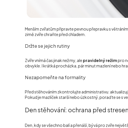
Menším zvířatům připravte pevnou přepravku s větráním,
zimě zvíře chraňte před chladem.
Držte se jejich rutiny
Zvíře vnímá čas jinak než my, ale
pravidelný režim
pro n
obvykle. I krátká procházka, pár minut mazlení nebo hran
Nezapomeňte na formality
Před stěhováním zkontrolujte administrativu: aktualizu
Pokud je mazlíček starší nebo úzkostný, poraďte se s ve
Den stěhování: ochrana před strese
Den, kdy se všechno balí a přenáší, bývá pro zvíře nejv