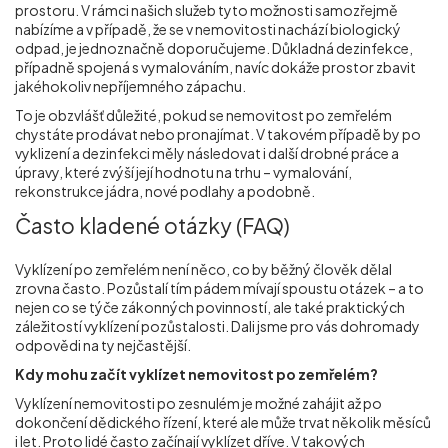
prostoru. V rámci našich služeb tyto možnosti samozřejmě
nabízíme a v případě, že se v nemovitosti nachází biologický
odpad, je jednoznačně doporučujeme. Důkladná dezinfekce,
případně spojená s vymalováním, navíc dokáže prostor zbavit
jakéhokoliv nepříjemného zápachu.
To je obzvlášť důležité, pokud se nemovitost po zemřelém
chystáte prodávat nebo pronajímat. V takovém případě by po
vyklizení a dezinfekci měly následovat i další drobné práce a
úpravy, které zvýší její hodnotu na trhu – vymalování,
rekonstrukce jádra, nové podlahy a podobně.
Často kladené otázky (FAQ)
Vyklízení po zemřelém není něco, co by běžný člověk dělal
zrovna často. Pozůstalí tím pádem mívají spoustu otázek – a to
nejen co se týče zákonných povinností, ale také praktických
záležitostí vyklízení pozůstalosti. Dali jsme pro vás dohromady
odpovědi na ty nejčastější.
Kdy mohu začít vyklízet nemovitost po zemřelém?
Vyklízení nemovitosti po zesnulém je možné zahájit až po
dokončení dědického řízení, které ale může trvat několik měsíců
i let. Proto lidé často začínají vyklízet dříve. V takových