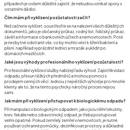
případech je ovšem důležité zajistit, že nebudou vznikat spory s
ostatními dědici.
Čím mám při vyklízení pozůstalosti začít?
Než začnete vyklízet, soustřeďte se na nalezení všech důležitých
dokumentů, jako je občanský průkaz, rodný list, řidičský průkaz,
závěť a informace o bankovních účtech a nemovitostech. Poté
je nezbytné odstranit vše, co by mohlo vést k šíření bakterií a
plísní, například vyprázdnit lednici a mrazák a uklidit po
domácích mazlíčcích.
Jaké jsou výhody profesionálního vyklízení pozůstalosti?
Profesionální vyklízecí služby nabízejí řadu výhod. Zajistí likvidaci
odpadu, přesun těžkých předmětů a mohou pomoci s
prodejem cenných věcí. Jednou z největších výhod je pro mnohé
klienty ale to, že na tento psychicky náročný proces nejsou
sami.
Jak mám při vyklízení přistupovat k biologickému odpadu?
Při manipulaci s biologickým odpadem, jako jsou tělní tekutiny,
krev, fekálie nebo zdravotnický odpad, je třeba postupovat
velmi opatrně. Pokud zemřelý zemřel v nemovitosti, je nutné
používat ochranné pomůcky, dezinfikovat prostory a důkladně