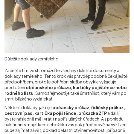
Důležité doklady zemřelého
Začněte tím, že shromáždíte všechny důležité dokumenty a
doklady zemřelého. Tento krok vás pravděpodobně čeká ještě
před pohřbem, protože pohřební služba obvykle vyžaduje
předložení
občanského průkazu, kartičky pojištěnce nebo
rodného listu
. Samozřejmostí je také úmrtní list, který vám po
smrti blízkého vydá lékař.
Některé doklady, jako je
občanský průkaz, řidičský průkaz,
cestovní pas, kartička pojištěnce, průkazka ZTP
a další,
byste následně měli vrátit na příslušných úřadech. A z pohledu
nakládání s majetkem nebožtíka vás pak při přípravě na vyklízení
bude zajímat závěť, doklad o vlastnictví nemovitosti, případně