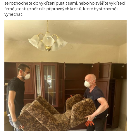
se rozhodnete do vyklízení pustit sami, nebo ho svěříte vyklízecí
firmě, existuje několik přípravných kroků, které byste neměli
vynechat.