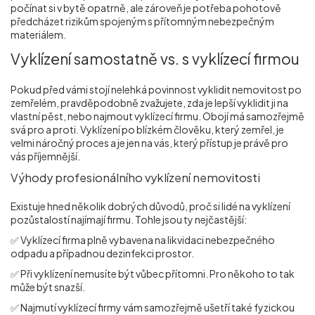
počínat si v bytě opatrně, ale zároveň je potřeba pohotově
předcházet rizikům spojeným s přítomným nebezpečným
materiálem.
Vyklízení samostatně vs. s vyklízecí firmou
Pokud před vámi stojí nelehká povinnost vyklidit nemovitost po
zemřelém, pravděpodobně zvažujete, zda je lepší vyklidit ji na
vlastní pěst, nebo najmout vyklízecí firmu. Obojí má samozřejmě
svá pro a proti. Vyklízení po blízkém člověku, který zemřel, je
velmi náročný proces a je jen na vás, který přístup je právě pro
vás příjemnější.
Výhody profesionálního vyklízení nemovitosti
Existuje hned několik dobrých důvodů, proč si lidé na vyklízení
pozůstalostí najímají firmu. Tohle jsou ty nejčastější:
✅ Vyklízecí firma plně vybavena na likvidaci nebezpečného
odpadu a případnou dezinfekci prostor.
✅ Při vyklízení nemusíte být vůbec přítomni. Pro někoho to tak
může být snazší.
✅ Najmutí vyklízecí firmy vám samozřejmě ušetří také fyzickou