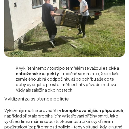
K vyklízení nemovitosti po zemřelém se vážou i
etické a
náboženské aspekty
. Tradičně se má za to, že se duše
zemřelého ubírá k odpočinku až po pohřbu a že do té
doby by se jeho prostor měl nechat v původním stavu.
Vždy ale záleží na okolnostech.
Vyklízení za asistence policie
Vyklízení je možné provádět
i v komplikovanějších případech
,
například při stále probíhajícím vyšetřování příčiny smrti. Jako
vyklízecí firma máme spoustu zkušeností také s vyklízením
pozůstalostí za přítomnosti policie – tedy v situaci, kdy je nutné