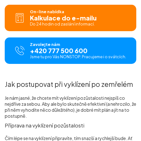
On-line nabídka
Kalkulace do e-mailu
Do 24 hodin od zaslání informací.
Zavolejte nám
+420 777 500 600
Jsme tu pro Vás NONSTOP. Pracujeme i o svátcích.
Jak postupovat při vyklízení po zemřelém
Je nám jasné, že chcete mít vyklízení pozůstalosti nejspíš co
nejdříve za sebou. Aby ale bylo skutečně efektivní (a nehrozilo, že
při něm vyhodíte něco důležitého), je dobré mít plán a jít na to
postupně.
Příprava na vyklízení pozůstalosti
Čím lépe se na vyklízení připravíte, tím snazší a rychlejší bude. Ať