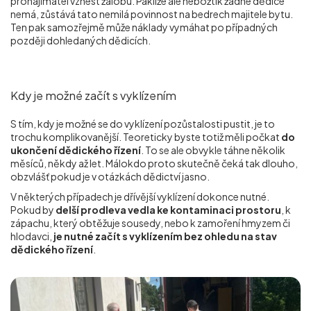
pronajímatel vznést žalobu.
Pakliže ale nebožtík žádné dědice
nemá, zůstává tato nemilá povinnost na bedrech majitele bytu.
Ten pak samozřejmě může náklady vymáhat po případných
později dohledaných dědicích.
Kdy je možné začít s vyklízením
S tím, kdy je možné se do vyklízení pozůstalosti pustit, je to
trochu komplikovanější. Teoreticky byste totiž měli počkat
do
ukončení dědického řízení
. To se ale obvykle táhne několik
měsíců, někdy až let. Málokdo proto skutečně čeká tak dlouho,
obzvlášť pokud je v otázkách dědictví jasno.
V některých případech je dřívější vyklízení dokonce nutné.
Pokud by
delší prodleva vedla ke kontaminaci prostoru
, k
zápachu, který obtěžuje sousedy, nebo k zamoření hmyzem či
hlodavci,
je nutné začít s vyklízením bez ohledu na stav
dědického řízení
.