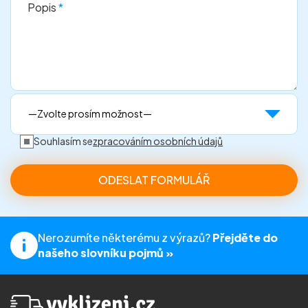
Popis
*
Souhlasím se
zpracováním osobních údajů
Nerozumíte některému z výrazů?
Přejděte do
našeho slovníku pojmů »