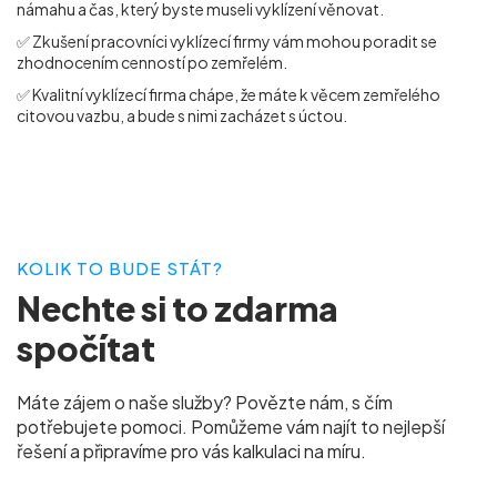
námahu a čas, který byste museli vyklízení věnovat.
✅ Zkušení pracovníci vyklízecí firmy vám mohou poradit se
zhodnocením cenností po zemřelém.
✅ Kvalitní vyklízecí firma chápe, že máte k věcem zemřelého
citovou vazbu, a bude s nimi zacházet s úctou.
KOLIK TO BUDE STÁT?
Nechte si to
zdarma
spočítat
Máte zájem o naše služby? Povězte nám, s čím
potřebujete pomoci. Pomůžeme vám najít to nejlepší
řešení a připravíme pro vás
kalkulaci na míru.