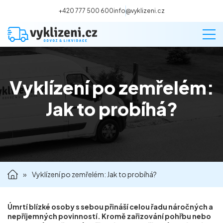
+420 777 500 600
info@vyklizeni.cz
Vyklízení po zemřelém:
Vyklízení
Jak to probíhá?
Stěhování
Malování
»
Vyklízení po zemřelém: Jak to probíhá?
Deratizace a dezinsekce
Úklid
Úmrtí blízké osoby s sebou přináší celou řadu náročných a
nepříjemných povinností. Kromě zařizování pohřbu nebo