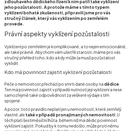
zdlouhavého dědického řízení k nim patří také vyklízení
Příprava nemovitostí na prodej
jeho pozůstalosti. A protože máme s tímto typem
vyklízení bohaté zkušenosti, připravili jsme pro vás
stručný článek, který vás vyklízením po zemřelém
provede.
Reference
Právní aspekty vyklízení pozůstalosti
Kontakt
Vyklízení po zemřelém je komplikované, a to nejen emocionálně,
ale také právně. Abychom vám ušetřili starosti, máme pro vás
stručný přehled toho, kdo a kdy může (a musí) pozůstalost
vyklidit.
Kdo má povinnost zajistit vyklizení pozůstalosti
Péče o nemovitost přechází po smrti dané osoby na
dědice
.
Ten má povinnost zajistit v případě nutnosti její vyklizení a nese
samozřejmě také odpovědnost za veškeré výdaje s tím
spojené.
A pozor, toto pravidlo neplatí jen u nemovitostí, které zemřelý
vlastnil, ale
také v případě pronajímaných nemovitostí
. U
těch platí šestiměsíční lhůta, během níž má dědic povinnost
vyklízení zajistit. Pokud by k tomu nedošlo, může proti němu