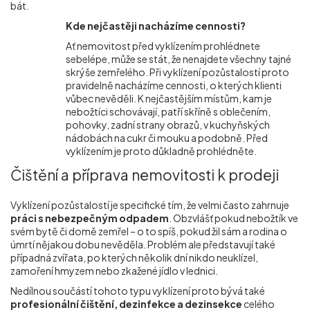
bát.
Kde nejčastěji nacházíme cennosti?
Ať nemovitost před vyklízením prohlédnete
sebelépe, může se stát, že nenajdete všechny tajné
skrýše zemřelého. Při vyklízení pozůstalostí proto
pravidelně nacházíme cennosti, o kterých klienti
vůbec nevěděli. K nejčastějším místům, kam je
nebožtíci schovávají, patří skříně s oblečením,
pohovky, zadní strany obrazů, v kuchyňských
nádobách na cukr či mouku a podobně. Před
vyklízením je proto důkladně prohlédněte.
Čištění a příprava nemovitosti k prodeji
Vyklízení pozůstalostí je specifické tím, že velmi často zahrnuje
práci s nebezpečným odpadem
. Obzvlášť pokud nebožtík ve
svém bytě či domě zemřel – o to spíš, pokud žil sám a rodina o
úmrtí nějakou dobu nevěděla. Problém ale představují také
případná zvířata, po kterých několik dní nikdo neuklízel,
zamoření hmyzem nebo zkažené jídlo v lednici.
Nedílnou součástí tohoto typu vyklízení proto bývá také
profesionální čištění, dezinfekce a dezinsekce
celého