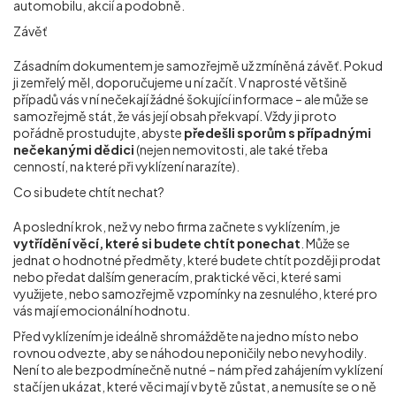
automobilu, akcií a podobně.
Závěť
Zásadním dokumentem je samozřejmě už zmíněná závěť. Pokud
ji zemřelý měl, doporučujeme u ní začít. V naprosté většině
případů vás v ní nečekají žádné šokující informace – ale může se
samozřejmě stát, že vás její obsah překvapí.
Vždy ji proto
pořádně prostudujte, abyste
předešli sporům s případnými
nečekanými dědici
(nejen nemovitosti, ale také třeba
cenností, na které při vyklízení narazíte).
Co si budete chtít nechat?
A poslední krok, než vy nebo firma začnete s vyklízením, je
vytřídění věcí, které si budete chtít ponechat
. Může se
jednat o hodnotné předměty, které budete chtít později prodat
nebo předat dalším generacím, praktické věci, které sami
využijete, nebo samozřejmě vzpomínky na zesnulého, které pro
vás mají emocionální hodnotu.
Před vyklízením je ideálně shromážděte na jedno místo nebo
rovnou odvezte, aby se náhodou neponičily nebo nevyhodily.
Není to ale bezpodmínečně nutné – nám před zahájením vyklízení
stačí jen ukázat, které věci mají v bytě zůstat, a nemusíte se o ně