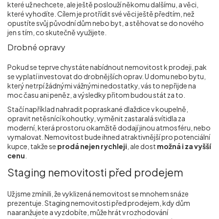
které už nechcete, ale ještě poslouží někomu dalšímu, a věci,
které vyhodíte. Cílem je protřídit své věci ještě předtím, než
opustíte svůj původní dům nebo byt, a stěhovat se do nového
jen s tím, co skutečně využijete.
Drobné opravy
Pokud se teprve chystáte nabídnout nemovitost k prodeji, pak
se vyplatí investovat do drobnějších oprav. U domu nebo bytu,
který netrpí žádnými vážnými nedostatky, vás to nepřijde na
moc času ani peněz, a výsledky přitom budou stát za to.
Stačí například nahradit popraskané dlaždice v koupelně,
opravit netěsnící kohoutky, vyměnit zastaralá svítidla za
moderní, která prostoru okamžitě dodají jinou atmosféru, nebo
vymalovat. Nemovitost bude ihned atraktivnější pro potenciální
kupce, takže se
prodá nejen rychleji
, ale dost
možná i za vyšší
cenu
.
Staging nemovitosti před prodejem
Už jsme zmínili, že vyklizená nemovitost se mnohem snáze
prezentuje. Staging nemovitosti před prodejem, kdy dům
naaranžujete a vyzdobíte, může hrát v rozhodování