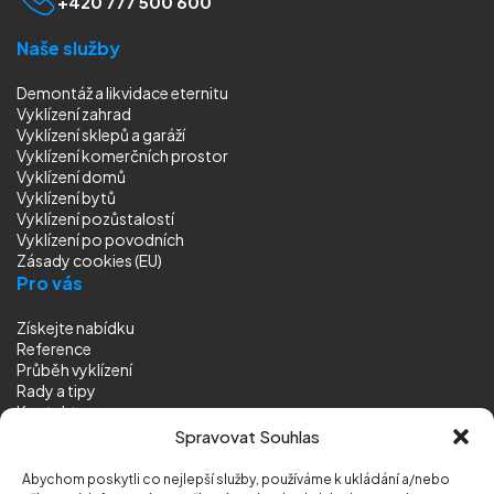
+420 777 500 600
Naše služby
Demontáž a likvidace eternitu
Vyklízení zahrad
Vyklízení sklepů a garáží
Vyklízení komerčních prostor
Vyklízení domů
Vyklízení bytů
Vyklízení pozůstalostí
Vyklízení
po povodních
Zásady cookies (EU)
Pro vás
Získejte nabídku
Reference
Průběh vyklízení
Rady a tipy
Kontakt
Sledujte nás
Spravovat Souhlas
Abychom poskytli co nejlepší služby, používáme k ukládání a/nebo