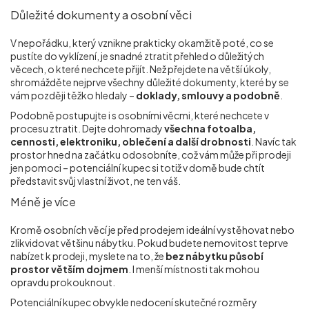
Důležité dokumenty a osobní věci
V nepořádku, který vznikne prakticky okamžitě poté, co se
pustíte do vyklízení, je snadné ztratit přehled o důležitých
věcech, o které nechcete přijít. Než přejdete na větší úkoly,
shromážděte nejprve všechny důležité dokumenty, které by se
vám později těžko hledaly –
doklady, smlouvy a podobně
.
Podobně postupujte i s osobními věcmi, které nechcete v
procesu ztratit. Dejte dohromady
všechna fotoalba,
cennosti, elektroniku, oblečení a další drobnosti
. Navíc tak
prostor hned na začátku odosobníte, což vám může při prodeji
jen pomoci – potenciální kupec si totiž v domě bude chtít
představit svůj vlastní život, ne ten váš.
Méně je více
Kromě osobních věcí je před prodejem ideální vystěhovat nebo
zlikvidovat většinu nábytku. Pokud budete nemovitost teprve
nabízet k prodeji, myslete na to, že
bez nábytku působí
prostor větším dojmem
. I menší místnosti tak mohou
opravdu prokouknout.
Potenciální kupec obvykle nedocení skutečné rozměry