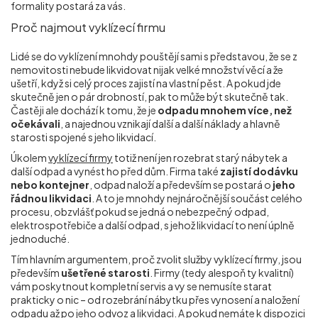
formality postará za vás.
Proč najmout vyklízecí firmu
Lidé se do vyklízení mnohdy pouštějí sami s představou, že se z
nemovitosti nebude likvidovat nijak velké množství věcí a že
ušetří, když si celý proces zajistí na vlastní pěst. A pokud jde
skutečně jen o pár drobností, pak to může být skutečně tak.
Častěji ale dochází k tomu, že je
odpadu mnohem více, než
očekávali
, a najednou vznikají další a další náklady a hlavně
starosti spojené s jeho likvidací.
Úkolem
vyklízecí firmy
totiž není jen rozebrat starý nábytek a
další odpad a vynést ho před dům. Firma také
zajistí dodávku
nebo kontejner
, odpad naloží a především se postará o
jeho
řádnou likvidaci
. A to je mnohdy nejnáročnější součást celého
procesu, obzvlášť pokud se jedná o nebezpečný odpad,
elektrospotřebiče a další odpad, s jehož likvidací to není úplně
jednoduché.
Tím hlavním argumentem, proč zvolit služby vyklízecí firmy, jsou
především
ušetřené starosti
. Firmy (tedy alespoň ty kvalitní)
vám poskytnout kompletní servis a vy se nemusíte starat
prakticky o nic – od rozebrání nábytku přes vynosení a naložení
odpadu až po jeho odvoz a likvidaci. A pokud nemáte k dispozici