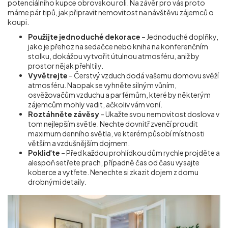
potenciálního kupce obrovskou roli. Na závěr pro vás proto
máme pár tipů, jak připravit nemovitost na návštěvu zájemců o
koupi.
Použijte jednoduché dekorace
– Jednoduché doplňky,
jako je přehoz na sedačce nebo kniha na konferenčním
stolku, dokážou vytvořit útulnou atmosféru, aniž by
prostor nějak přehltily.
Vyvětrejte
– Čerstvý vzduch dodá vašemu domovu svěží
atmosféru. Naopak se vyhněte silným vůním,
osvěžovačům vzduchu a parfémům, které by některým
zájemcům mohly vadit, ačkoliv vám voní.
Roztáhněte závěsy
– Ukažte svou nemovitost doslova v
tom nejlepším světle. Nechte dovnitř zvenčí proudit
maximum denního světla, ve kterém působí místnosti
větším a vzdušnějším dojmem.
Pokliďte
– Před každou prohlídkou dům rychle projděte a
alespoň setřete prach, případně čas od času vysajte
koberce a vytřete. Nenechte si zkazit dojem z domu
drobnými detaily.