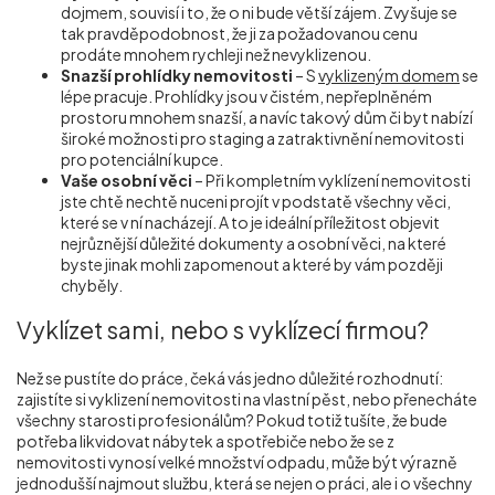
dojmem, souvisí i to, že o ni bude větší zájem. Zvyšuje se
tak pravděpodobnost, že ji za požadovanou cenu
prodáte mnohem rychleji než nevyklizenou.
Snazší prohlídky nemovitosti
– S
vyklizeným domem
se
lépe pracuje. Prohlídky jsou v čistém, nepřeplněném
prostoru mnohem snazší, a navíc takový dům či byt nabízí
široké možnosti pro staging a zatraktivnění nemovitosti
pro potenciální kupce.
Vaše osobní věci
– Při kompletním vyklízení nemovitosti
jste chtě nechtě nuceni projít v podstatě všechny věci,
které se v ní nacházejí. A to je ideální příležitost objevit
nejrůznější důležité dokumenty a osobní věci, na které
byste jinak mohli zapomenout a které by vám později
chyběly.
Vyklízet sami, nebo s vyklízecí firmou?
Než se pustíte do práce, čeká vás jedno důležité rozhodnutí:
zajistíte si vyklizení nemovitosti na vlastní pěst, nebo přenecháte
všechny starosti profesionálům? Pokud totiž tušíte, že bude
potřeba likvidovat nábytek a spotřebiče nebo že se z
nemovitosti vynosí velké množství odpadu, může být výrazně
jednodušší najmout službu, která se nejen o práci, ale i o všechny