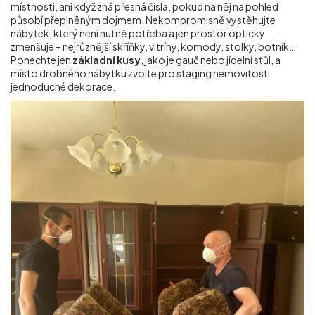
místnosti, ani když zná přesná čísla, pokud na něj na pohled
působí přeplněným dojmem. Nekompromisně vystěhujte
nábytek, který není nutně potřeba a jen prostor opticky
zmenšuje – nejrůznější skříňky, vitríny, komody, stolky, botník…
Ponechte jen
základní kusy
, jako je gauč nebo jídelní stůl, a
místo drobného nábytku zvolte pro staging nemovitosti
jednoduché dekorace.