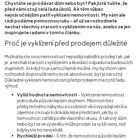
Chystáte se prodávat dům nebo byt? Pak jistě tušíte, že
Příprava nemovitostí na prodej
před vámi stojí celá řada úkolů. A k těm vůbec
nejnáročnějším patří vyklizení nemovitosti. My vám ale
rádi podáme pomocnou ruku – ať už se rozhodnete
Reference
nechat všechny starosti s vyklízením na nás, anebo se jen
inspirujete radami v tomto článku.
Proč je vyklízení před prodejem důležité
Kontakt
Možná byste svou nemovitost nejraději nabídli k prodeji tak, jak
je, a nechali starosti s vyklízením a likvidací odpadu na budoucích
majitelích. A i když to je samozřejmě možné, my bychom vám
rozhodně doporučili tento krok absolvovat, byť je náročný.
Důkladné vyklizení nemovitosti před prodejem má totiž řadu
výhod:
Vyšší hodnota nemovitosti
– Vyklizená nemovitost
jednoduše působí lepším dojmem. Místnosti bez
přebytečného nábytku a osobních věcí vypadají větší a
zájemce o koupi si dokáže lépe představit, jak by si
nemovitost zařídil podle vlastního vkusu. A takový dům
nebo byt se ve výsledku může prodat za vyšší cenu, než
kdybyste ho nevyklidili.
Rychlejší prodej
– S tím, že nemovitost působí lepším