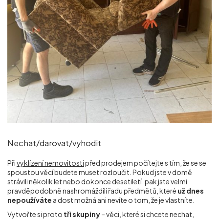
Nechat/darovat/vyhodit
Při
vyklízení nemovitosti
před prodejem počítejte s tím, že se se
spoustou věcí budete muset rozloučit. Pokud jste v domě
strávili několik let nebo dokonce desetiletí, pak jste velmi
pravděpodobně nashromáždili řadu předmětů, které
už dnes
nepoužíváte
a dost možná ani nevíte o tom, že je vlastníte.
Vytvořte si proto
tři skupiny
– věci, které si chcete nechat,