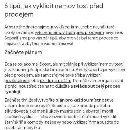
6 tipů, jak vyklidit nemovitost před
prodejem
Ať se rozhodnete najmout vyklízecí firmu, nebo ne, některé
úkoly se vám při
vyklízení nemovitosti před prodejem
nevyhnou.
Sepsali jsme pro vás pár tipů, aby pro vás byl tento proces co
nejsnazší a zbytečně vás nestresoval.
Začněte plánem
Zdá se to jako maličkost, ale mít plán je při vyklízení nemovitosti
je základním předpokladem úspěchu. A netýká se to jen vyklízení
před prodejem, ale samozřejmě také třeba
vyklízení
pozůstalostí
nebo
úklidu po požáru
. Pomůže vám zorganizovat
si práci, soustředit se na to důležité a
zvládnout celý proces
rychleji
.
Začněte tím, že si vytvoříte
plán pro každou místnost
ve
vašem domě nebo bytě. Sepište si, co z ní bude potřeba
zlikvidovat a jaké menší úkoly musíte splnit, abyste ji mohli
úspěšně vyklidit. Třeba v ložnici budete určitě muset vyklidit
šatní skříň a komody, než se vy nebo vyklízecí firma pustíte do
rozebírání nábytku.