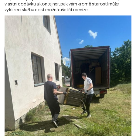
vlastní dodávku a kontejner, pak vám kromě starostí může
vyklízecí služba dost možná ušetřit i peníze.