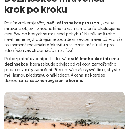
krok po kroku
Prvním krokem je vždy
pečlivá inspekce prostoru
, kde se
mravenci objevili. Zhodnotíme rozsah zamoření a lokalizujeme
cestičky, po kterých se mravenci pohybují. Na základě toho
navrhneme nejvhodnější metodu dezinsekce mravenců. Pro vás
to znamená maximální efektivitu a také minimální riziko pro
zdraví vás i vašich domácích mazlíčků.
Po bezplatné úvodní prohlídce vám
sdělíme konkrétní cenu
dezinsekce
, která se bude odvíjet od velikosti zamořeného
prostoru a míry zamoření. Předem vám vše vysvětlíme, abyste
měli jasnou představu o nákladech. A cena, na které se
dohodneme, se už
nenavýší ani o korunu
.