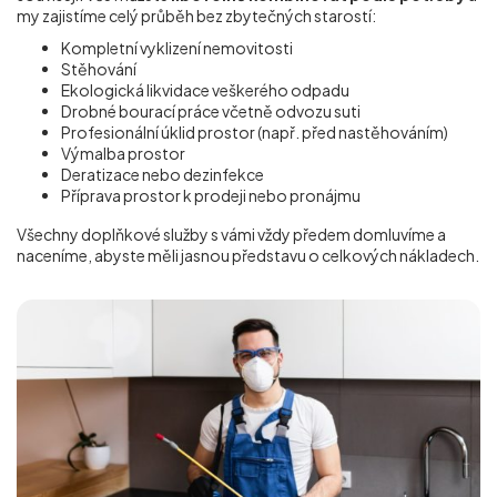
my zajistíme celý průběh bez zbytečných starostí:
Kompletní vyklizení nemovitosti
Stěhování
Ekologická likvidace veškerého odpadu
Drobné bourací práce včetně odvozu suti
Profesionální úklid prostor (např. před nastěhováním)
Výmalba prostor
Deratizace nebo dezinfekce
Příprava prostor k prodeji nebo pronájmu
Všechny doplňkové služby s vámi vždy předem domluvíme a
naceníme, abyste měli jasnou představu o celkových nákladech.