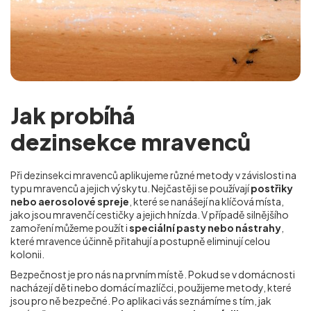
Jak probíhá
dezinsekce mravenců
Při dezinsekci mravenců aplikujeme různé metody v závislosti na
typu mravenců a jejich výskytu. Nejčastěji se používají
postřiky
nebo aerosolové spreje
, které se nanášejí na klíčová místa,
jako jsou mravenčí cestičky a jejich hnízda. V případě silnějšího
zamoření můžeme použít i
speciální pasty nebo nástrahy
,
které mravence účinně přitahují a postupně eliminují celou
kolonii.
Bezpečnost je pro nás na prvním místě. Pokud se v domácnosti
nacházejí děti nebo domácí mazlíčci, použijeme metody, které
jsou pro ně bezpečné. Po aplikaci vás seznámíme s tím, jak