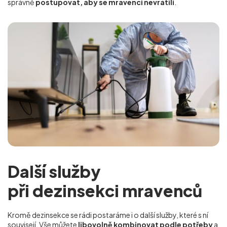
správně
postupovat, aby se mravenci nevrátili
.
Další služby
při dezinsekci mravenců
Kromě dezinsekce se rádi postaráme i o další služby, které s ní
souvisejí. Vše můžete
libovolně kombinovat podle potřeby
a