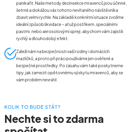
panikařit. Naše metody dezinsekce mravenců jsou účinné,
DEZINSEKCE ŠTĚNIC
DEZINSEKCE ŠVÁBŮ
šetrné a dokážou vás tohoto nevítaného návštěvníka
zbavit velmi rychle. Na základě konkrétní situace zvolíme
DEZINSEKCE VOS
ideální způsob likvidace – ať už postřikem, speciálními
pastmi, nebo aerosolovými spreji, abychom vám zajistili
rychlý a dlouhodobý efekt.
Záleží nám na bezpečnosti vaší rodiny i domácích
mazlíčků, a proto při práci používáme jen ověřené a
bezpečné prostředky. Po zásahu vám také poskytneme
tipy, jak zamezit opětovnému výskytu mravenců, aby se
vám problém nevrátil.
KOLIK TO BUDE STÁT?
Nechte si to zdarma
spočítat