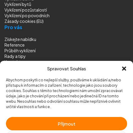
Vyklízení bytů
Vyklízení pozůstalostí
Vyklízení
po povodních
Zásady cookies (EU)
Pro vás
Získejte nabídku
Reference
Průběh vyklízení
Rady a tipy
Kontakt
Sledujte nás
Spravovat Souhlas
Abychom poskytli co nejlepší služby, používáme k ukládání a/nebo
přístupu k informacím o zařízení, technologie jako jsou soubory
cookies. Souhlas s těmito technologiemi nám umožní zpracovávat
údaje, jako je chování při procházení nebo jedinečná ID na tomto
webu. Nesouhlas nebo odvolání souhlasu může nepříznivě ovlivnit
© 2026 Vyklizeni.cz (
mapa stránek
)
určité vlastnosti a funkce.
Designed by
MEDIA ENERGY
Příjmout
Chráněno službou
reCAPTCHA