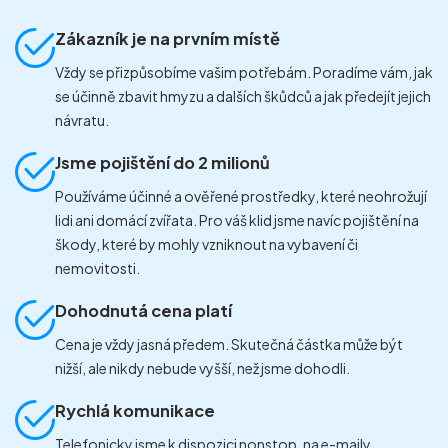
Zákazník je na prvním místě
Vždy se přizpůsobíme vašim potřebám. Poradíme vám, jak
se účinně zbavit hmyzu a dalších škůdců a jak předejít jejich
návratu.
Jsme pojištění do 2 milionů
Používáme účinné a ověřené prostředky, které neohrožují
lidi ani domácí zvířata. Pro váš klid jsme navíc pojištění na
škody, které by mohly vzniknout na vybavení či
nemovitosti.
Dohodnutá cena platí
Cena je vždy jasná předem. Skutečná částka může být
nižší, ale nikdy nebude vyšší, než jsme dohodli.
Rychlá komunikace
Telefonicky jsme k dispozici nonstop, na e-maily