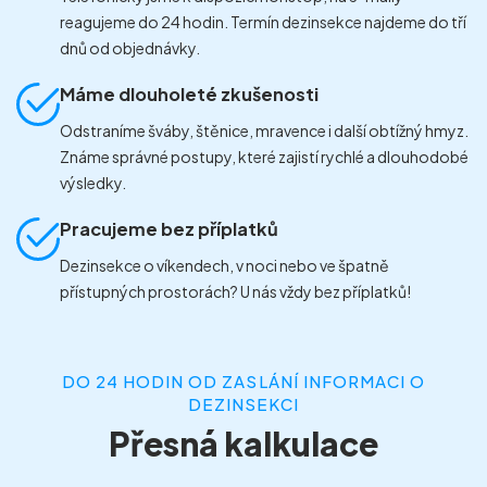
reagujeme do 24 hodin. Termín dezinsekce najdeme do tří
dnů od objednávky.
Máme dlouholeté zkušenosti
Odstraníme šváby, štěnice, mravence i další obtížný hmyz.
Známe správné postupy, které zajistí rychlé a dlouhodobé
výsledky.
Pracujeme bez příplatků
Dezinsekce o víkendech, v noci nebo ve špatně
přístupných prostorách? U nás vždy bez příplatků!
DO 24 HODIN OD ZASLÁNÍ INFORMACI O
DEZINSEKCI
Přesná kalkulace