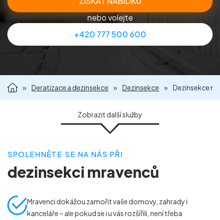
ZÍSKAT NABÍDKU
Příprava nemovitostí na prodej
nebo volejte
+420 777 500 600
Reference
Kontakt
»
Deratizace a dezinsekce
»
Dezinsekce
»
Dezinsekce m
Zobrazit
další služby
SPOLEHNĚTE SE NA NÁS PŘI
DEZINSEKCE BLECH
DEZINSEKCE MOLŮ
dezinsekci mravenců
DEZINSEKCE MRAVENCŮ
DEZINSEKCE MUCH
DEZINSEKCE OSTATNÍHO HMYZU
DEZINSEKCE PISIVEK
Mravenci dokážou zamořit vaše domovy, zahrady i
kanceláře – ale pokud se i u vás rozšířili, není třeba
DEZINSEKCE ROZTOČŮ
DEZINSEKCE RYBENEK