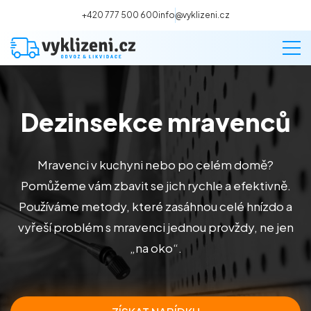
+420 777 500 600
info@vyklizeni.cz
Dezinsekce mravenců
Vyklízení
Stěhování
Mravenci v kuchyni nebo po celém domě?
Pomůžeme vám zbavit se jich rychle a efektivně.
Malování
Používáme metody, které zasáhnou celé hnízdo a
vyřeší problém s mravenci jednou provždy, ne jen
Deratizace a dezinsekce
„na oko“.
Úklid