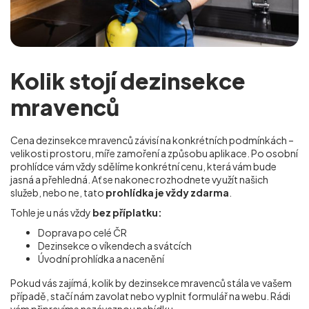
Kolik stojí dezinsekce
mravenců
Cena dezinsekce mravenců závisí na konkrétních podmínkách –
velikosti prostoru, míře zamoření a způsobu aplikace. Po osobní
prohlídce vám vždy sdělíme konkrétní cenu, která vám bude
jasná a přehledná. Ať se nakonec rozhodnete využít našich
služeb, nebo ne, tato
prohlídka je vždy zdarma
.
Tohle je u nás vždy
bez příplatku:
Doprava po celé ČR
Dezinsekce o víkendech a svátcích
Úvodní prohlídka a nacenění
Pokud vás zajímá, kolik by dezinsekce mravenců stála ve vašem
případě, stačí nám zavolat nebo vyplnit formulář na webu. Rádi
vám připravíme nezávaznou nabídku.