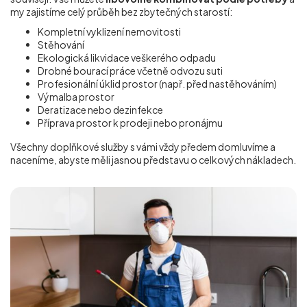
my zajistíme celý průběh bez zbytečných starostí:
Kompletní vyklizení nemovitosti
Stěhování
Ekologická likvidace veškerého odpadu
Drobné bourací práce včetně odvozu suti
Profesionální úklid prostor (např. před nastěhováním)
Výmalba prostor
Deratizace nebo dezinfekce
Příprava prostor k prodeji nebo pronájmu
Všechny doplňkové služby s vámi vždy předem domluvíme a
naceníme, abyste měli jasnou představu o celkových nákladech.