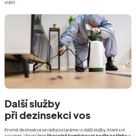
vrátit.
Další služby
při dezinsekci vos
Kromě dezinsekce se rádi postaráme i o další služby, které s ní
souvisejí. Vše můžete
libovolně kombinovat podle potřeby
a