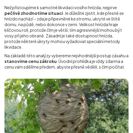
Než přistoupíme k samotné likvidaci vosího hnízda, nejprve
pečlivě zhodnotíme situaci
. Je důležité zjistit, kde přesně se
hnízdo nachází – zda je připevněné ke stromu, ukryté ve štítě
domu, na půdě, nebo dokonce v zemi. Velikost hnízda hraje
klíčovou roli, protože čím je větší, tím agresivnější mohou být
vosy při jeho obraně. Zásadní je také dostupnost hnízda,
protože některé úkryty mohou vyžadovat speciální metody
likvidace.
Na základě této analýzy vybereme nejvhodnější postup zásahu a
stanovíme cenu zákroku
. Úvodní prohlídka je vždy zdarma a
cenu vám sdělíme předem, abyste přesně věděli, s čím počítat.