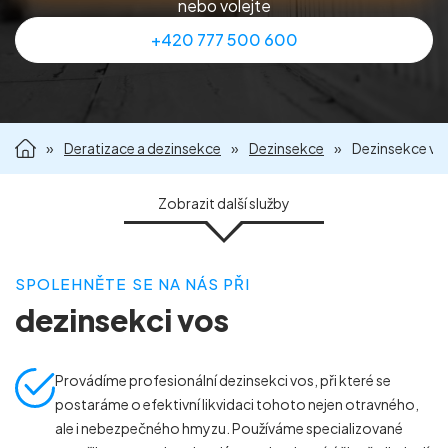
nebo volejte
Příprava nemovitostí na prodej
+420 777 500 600
Reference
Kontakt
»
Deratizace a dezinsekce
»
Dezinsekce
»
Dezinsekce vo
Zobrazit
další služby
SPOLEHNĚTE SE NA NÁS PŘI
DEZINSEKCE BLECH
DEZINSEKCE MOLŮ
dezinsekci vos
DEZINSEKCE MRAVENCŮ
DEZINSEKCE MUCH
DEZINSEKCE OSTATNÍHO HMYZU
DEZINSEKCE PISIVEK
Provádíme profesionální dezinsekci vos, při které se
postaráme o efektivní likvidaci tohoto nejen otravného,
DEZINSEKCE ROZTOČŮ
DEZINSEKCE RYBENEK
ale i nebezpečného hmyzu. Používáme specializované