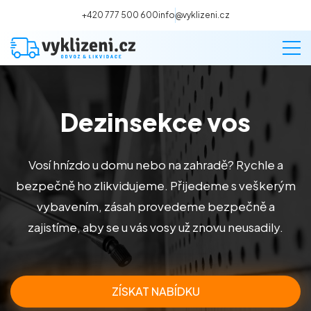
+420 777 500 600
info@vyklizeni.cz
Dezinsekce vos
Vyklízení
Stěhování
Vosí hnízdo u domu nebo na zahradě? Rychle a
bezpečně ho zlikvidujeme. Přijedeme s veškerým
Malování
vybavením, zásah provedeme bezpečně a
zajistíme, aby se u vás vosy už znovu neusadily.
Deratizace a dezinsekce
Úklid
ZÍSKAT NABÍDKU