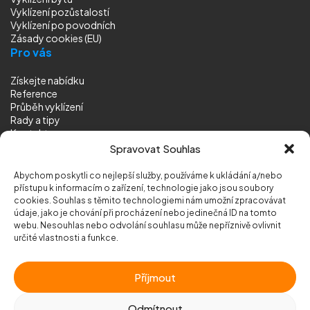
Vyklízení pozůstalostí
Vyklízení
po povodních
Zásady cookies (EU)
Pro vás
Získejte nabídku
Reference
Průběh vyklízení
Rady a tipy
Kontakt
Sledujte nás
Spravovat Souhlas
Abychom poskytli co nejlepší služby, používáme k ukládání a/nebo
přístupu k informacím o zařízení, technologie jako jsou soubory
cookies. Souhlas s těmito technologiemi nám umožní zpracovávat
údaje, jako je chování při procházení nebo jedinečná ID na tomto
webu. Nesouhlas nebo odvolání souhlasu může nepříznivě ovlivnit
© 2026 Vyklizeni.cz (
mapa stránek
)
určité vlastnosti a funkce.
Designed by
MEDIA ENERGY
Příjmout
Chráněno službou
reCAPTCHA
Ochrana soukromí
-
Smluvní podmínky
Odmítnout