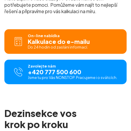
potřebujete pomoci. Pomůžeme vám najít to nejlepší
řešení a připravíme pro vás kalkulaci na míru.
On-line nabídka
Kalkulace do e-mailu
Do 24 hodin od zaslání informací.
Zavolejte nám
+420 777 500 600
Jsme tu pro Vás NONSTOP. Pracujeme i o svátcích.
Dezinsekce vos
krok po kroku