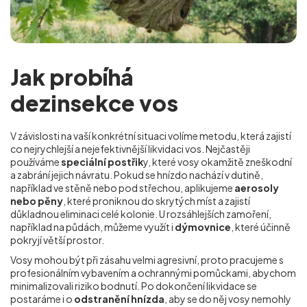
Jak probíhá
dezinsekce vos
V závislosti na vaší konkrétní situaci volíme metodu, která zajistí
co nejrychlejší a nejefektivnější likvidaci vos. Nejčastěji
používáme
speciální postřik
y, které vosy okamžitě zneškodní
a zabrání jejich návratu. Pokud se hnízdo nachází v dutině,
například ve stěně nebo pod střechou, aplikujeme
aerosoly
nebo pěny
, které proniknou do skrytých míst a zajistí
důkladnou eliminaci celé kolonie. U rozsáhlejších zamoření,
například na půdách, můžeme využít i
dýmovnice
, které účinně
pokryjí větší prostor.
Vosy mohou být při zásahu velmi agresivní, proto pracujeme s
profesionálním vybavením a ochrannými pomůckami, abychom
minimalizovali riziko bodnutí. Po dokončení likvidace se
postaráme i o
odstranění hnízda
, aby se do něj vosy nemohly