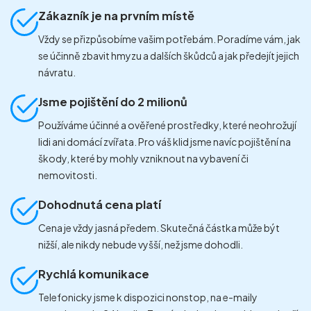
Zákazník je na prvním místě
Vždy se přizpůsobíme vašim potřebám. Poradíme vám, jak
se účinně zbavit hmyzu a dalších škůdců a jak předejít jejich
návratu.
Jsme pojištění do 2 milionů
Používáme účinné a ověřené prostředky, které neohrožují
lidi ani domácí zvířata. Pro váš klid jsme navíc pojištění na
škody, které by mohly vzniknout na vybavení či
nemovitosti.
Dohodnutá cena platí
Cena je vždy jasná předem. Skutečná částka může být
nižší, ale nikdy nebude vyšší, než jsme dohodli.
Rychlá komunikace
Telefonicky jsme k dispozici nonstop, na e-maily