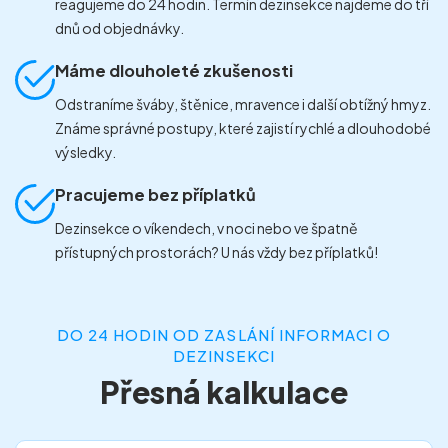
reagujeme do 24 hodin. Termín dezinsekce najdeme do tří
dnů od objednávky.
Máme dlouholeté zkušenosti
Odstraníme šváby, štěnice, mravence i další obtížný hmyz.
Známe správné postupy, které zajistí rychlé a dlouhodobé
výsledky.
Pracujeme bez příplatků
Dezinsekce o víkendech, v noci nebo ve špatně
přístupných prostorách? U nás vždy bez příplatků!
DO 24 HODIN OD ZASLÁNÍ INFORMACI O
DEZINSEKCI
Přesná kalkulace