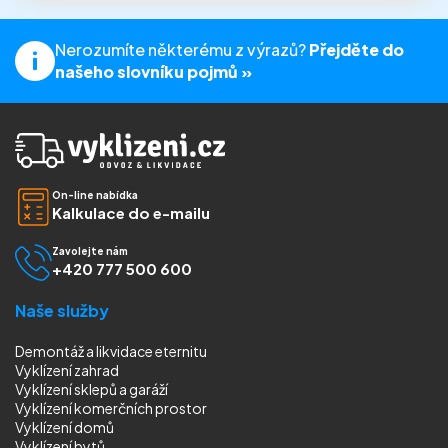
Nerozumíte některému z výrazů?
Přejděte do
našeho slovníku pojmů »
On-line nabídka
Kalkulace do e-mailu
Zavolejte nám
+420 777 500 600
Naše služby
Demontáž a likvidace eternitu
Vyklízení zahrad
Vyklízení sklepů a garáží
Vyklízení komerčních prostor
Vyklízení domů
Vyklízení bytů