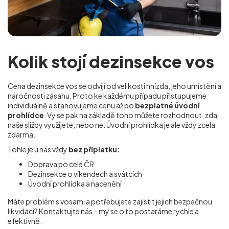
Kolik stojí dezinsekce vos
Cena dezinsekce vos se odvíjí od velikosti hnízda, jeho umístění a
náročnosti zásahu. Proto ke každému případu přistupujeme
individuálně a stanovujeme cenu až po
bezplatné úvodní
prohlídce
. Vy se pak na základě toho můžete rozhodnout, zda
naše sližby využijete, nebo ne. Úvodní prohlídka je ale vždy zcela
zdarma.
Tohle je u nás vždy
bez příplatku:
Doprava po celé ČR
Dezinsekce o víkendech a svátcích
Úvodní prohlídka a nacenění
Máte problém s vosami a potřebujete zajistit jejich bezpečnou
likvidaci? Kontaktujte nás – my se o to postaráme rychle a
efektivně.