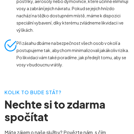
DEZINSEKCE ŠTĚNIC
DEZINSEKCE ŠVÁBŮ
postřiky, aerosoly nebo dýmovnice, které účinně eliminují
vosy a zabrání jejich návratu. Pokud se jejich hnízdo
DEZINSEKCE VOS
nachází na těžko dostupném místě, máme k dispozici
speciální vybavení, díky kterému zvládneme likvidaci i ve
výškách.
Při zásahu dbáme na bezpečnost všech osob v okolí a
postupujeme tak, abychom minimalizovali jakákoliv rizika.
Po likvidaci vám také poradíme, jak předejít tomu, aby se
vosy v budoucnu vrátily.
KOLIK TO BUDE STÁT?
Nechte si to zdarma
spočítat
Máte zájem o naše služby? Povězte nám, s čím